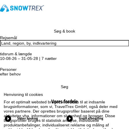
Søg & book
Rejsemål
tidsrum & længde
10-08-26 – 31-05-28 | 7 nætter
Personer
efter behov
Søg
Henvisning til cookies
Vores fordele
For et optimalt websted bruger vi cookies til at indsamle
brugsinformationer, som vi, TravelTrex GmbH, også deler med
vores partnere. Der oprettes brugsprofiler baseret på dine
aktiviteter vha. informationer om slutenhed og browser. Disse
Sikker booking
Gratis afbestilling
brugsprofiler bruges til statistisk analyse, individuelle
produktanbefalinger, individualiseret reklame og måling af