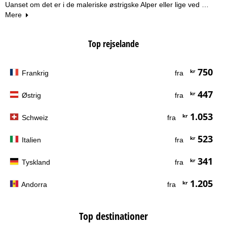
Uanset om det er i de maleriske østrigske Alper eller lige ved …
Mere
Top rejselande
750
kr
Frankrig
fra
447
kr
Østrig
fra
1.053
kr
Schweiz
fra
523
kr
Italien
fra
341
kr
Tyskland
fra
1.205
kr
Andorra
fra
Top destinationer