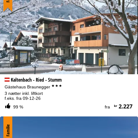
bruge tjenester, der er teknisk nødvendige og påkrævede for at
opfylde kontrakten.
Yderligere oplysninger omkring brugen af cookies og muligheden
for at ændre dine indstillinger findes i vores
Cookie-Policy
.
Oplysninger om den dataansvarlige kan findes i vores
impressum
.
Informationer om behandlingsformål og dine rettigheder kan du
finde i vores
erklæring om databeskyttelse
.
Enig
Kaltenbach - Ried - Stumm
***
Gästehaus Braunegger
3 nætter inkl. liftkort
f.eks. fra 09-12-26
2.227
kr
99 %
fra
Familie