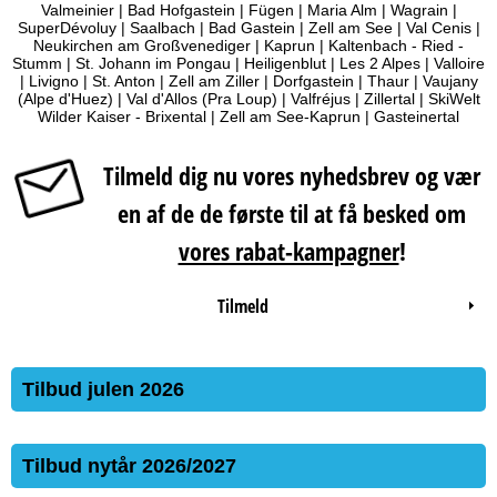
Valmeinier
|
Bad Hofgastein
|
Fügen
|
Maria Alm
|
Wagrain
|
SuperDévoluy
|
Saalbach
|
Bad Gastein
|
Zell am See
|
Val Cenis
|
Neukirchen am Großvenediger
|
Kaprun
|
Kaltenbach - Ried -
Stumm
|
St. Johann im Pongau
|
Heiligenblut
|
Les 2 Alpes
|
Valloire
|
Livigno
|
St. Anton
|
Zell am Ziller
|
Dorfgastein
|
Thaur
|
Vaujany
(Alpe d'Huez)
|
Val d'Allos (Pra Loup)
|
Valfréjus
|
Zillertal
|
SkiWelt
Wilder Kaiser - Brixental
|
Zell am See-Kaprun
|
Gasteinertal
Tilmeld dig nu vores nyhedsbrev og vær
en af de de første til at få besked om
vores rabat-kampagner
!
Tilmeld
Tilbud julen 2026
Tilbud nytår 2026/2027