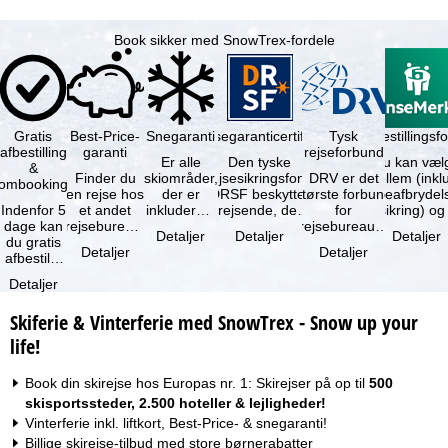
Book sikker med SnowTrex-fordele
Gratis
Best-Price-
Snegaranti
Rejsegaranticertifikat
Rejseafbestillingsfo
Tysk
afbestilling
garanti
rejseforbund
Er alle
Den tyske
Du kan væl
&
Finder du
skiområder,
rejsesikringsfond
DRV er det
mellem (inklusiv
ombooking
en rejse hos
der er
DRSF beskytter
største forbund
rejseafbrydel
Indenfor 5
et andet
inkluderet i
rejsende, der
for
dage kan
rejsebureau,
det
booker en
rejsebureauer
Detaljer
Detaljer
Detaljer
du gratis
hvor rejsen
bookede
pakkerejse eller
og
Detaljer
Detaljer
afbestille
er billigere
liftkort -
…
rejsearrangører
din
end en af …
højeste
i Tyskland.
Detaljer
booking.
punkt i …
Mindst …
Det er
Skiferie & Vinterferie med SnowTrex - Snow up your
dog en …
life!
Book din skirejse hos Europas nr. 1: Skirejser på op til
500
skisportssteder, 2.500 hoteller & lejligheder!
Vinterferie inkl. liftkort, Best-Price- & snegaranti!
Billige skirejse-tilbud med store børnerabatter