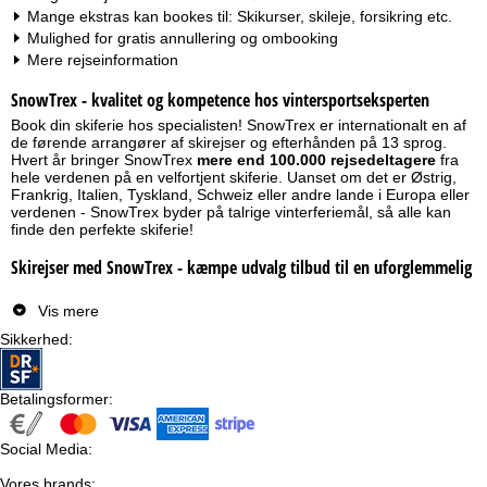
Mange ekstras kan bookes til: Skikurser, skileje, forsikring etc.
Mulighed for gratis annullering og ombooking
Mere rejseinformation
SnowTrex - kvalitet og kompetence hos vintersportseksperten
Book din skiferie hos specialisten! SnowTrex er internationalt en af
de førende arrangører af skirejser og efterhånden på 13 sprog.
Hvert år bringer SnowTrex
mere end 100.000 rejsedeltagere
fra
hele verdenen på en velfortjent skiferie. Uanset om det er Østrig,
Frankrig, Italien, Tyskland, Schweiz eller andre lande i Europa eller
verdenen - SnowTrex byder på talrige vinterferiemål, så alle kan
finde den perfekte skiferie!
Skirejser med SnowTrex - kæmpe udvalg tilbud til en uforglemmelig
skiferie!
Vis mere
Til den perfekte ferie i sneen har du hos SnowTrex valget mellem
500 skisportssteder og 2.500 indkvarteringer i alle skiområder i
Sikkerhed
:
Alperne samt i skiområderne udenfor Alperne. Ved de fleste tilbud
drejer det sig om
skiferie inkluderet liftkort
og det til et
fremragende pris-ydelsesforhold! Uanset om du vil rejse med
Betalingsformer
:
familien, planlægger en gruppeskirejse, vil overnatte på hotel
direkte ved pisten, tilbringe skiferie i chalet eller luksuriøst med
wellness - SnowTrex-tilbudene opfylder alle ønsker. Til at finde det
Social Media
:
rigtige tilbud, benyt ganske enkelt de mange filterindstillinger på
SnowTrex-siden.
Vores brands
: