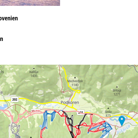
lovenien
en