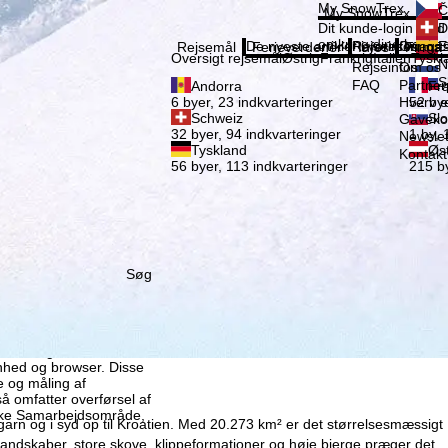
Vælg 
My SnowTrex
Č
My SnowTrex
Tilmeld
Dit kunde-login med 
D
omkring dine booked
De nyeste artikler i vores magas
Rejseinfos
Om os
E
Rejsemål
Ferieverdener
Infos
Firma
Oversigt rejsemål
Østrig
Frankrig
Italien
Tyskl
N
Rejseinfos
Om os
S
FAQ
Partne
Andorra
Fra
Hverv e
6 byer, 23 indkvarteringer
52 bye
Schweiz
Slo
Gaveko
32 byer, 94 indkvarteringer
1 by, 
Newslet
Tyskland
Øst
Kontakt
56 byer, 113 indkvarteringer
215 by
Søg
x GmbH, også deler med
enhed og browser. Disse
me og måling af
så omfatter overførsel af
iske Samarbejdsområde,
l Ungarn og i syd op til Kroatien. Med 20.273 km² er det størrelsesmæssigt
andskaber, store skove, klippeformationer og høje bjerge præger det