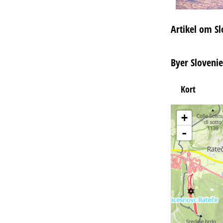
Artikel om S
Byer Sloveni
Kort
+
-