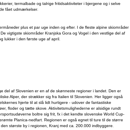
ier, termalbade og talrige fritidsaktiviteter i bjergene og i selve
ede fået udmærkelser.
rmåneder plus et par uge inden og efter. I de fleste alpine skiområder
l. De vigtigste skiområder Kranjska Gora og Vogel i den vestlige del af
 lukker i den første uge af april.
e del af Slovenien er en af de skønneste regioner i landet. Den er
ke Alper, der strækker sig fra Italien til Slovenien. Her ligger også
skernes hjerte til at slå lidt hurtigere - udover de fantastiske
r, floder og tætte skove. Aktivitetsmulighederne er alsidige rundt
rsportsudøverne boltre sig frit, fx i det kendte slovenske World Cup-
mte Planica-nedfart. Regionen er også egnet til ture til de større
e den største by i regionen, Kranj med ca. 200.000 indbyggere.