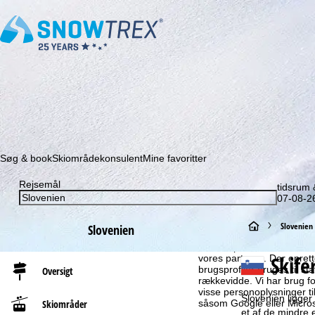
Abonner på vores nyhedsbrev, og gå aldrig mere glip a
Søg & book
Skiområdekonsulent
Mine favoritter
Rejsemål
tidsrum
07-08-26
S
Slovenien
Slovenien
Henvisning til cookies
For et optimalt websted b
t
Skife
vores partnere. Der oprett
brugsprofiler bruges til st
Oversigt
rækkevidde. Vi har brug for
a
visse personoplysninger 
Slovenien ligger 
Skiområder
såsom Google eller Micros
r
et af de mindre 