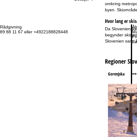
omkring metropol
byen. Skiområder
Hvor lang er ski
Rådgivning
Åb
Da Slovenien ikk
89 88 11 67 eller +4922188828448
Ma
begynder skisæson
Fr
Slovenien samt R
Lø
Regioner Slo
•••
Gorenjska
Ti