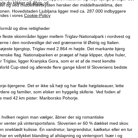
vis du klikker på
Afvis
, vil
e del og ved middelhavskysten hersker der middelhavsklima, den
regionen. Hovedstaden Ljubljana ligger med ca. 287.000 indbyggere
indes i vores
Cookie-Policy
formål og dine rettigheder
 fleste skiområder ligger mellem Triglav-Nationalpark i nordvest og
rne i den nordvestlige del ved grænserne til Østrig og Italien.
 højeste bjergtop, Triglav med 2.864 m højde. Det markante bjerg
enske flag. Nationalparken er præget af høje klipper, dybe huler,
r Triglav, ligger Kranjska Gora, som er et af de mest kendte
World Cup-sted og allerede flere gange kåret til Sloveniens bedste
rje-bjergene. Det er ikke så højt og har flade højplateauer, lette
nydere og familier, som elsker en hyggelig skiferie. Ved foden af
de med 42 km pister: Mariborsko Pohorje.
t hvilken region man vælger, åbner der sig romantiske
ter venter på vintersportsfans. Slovenien er 60 % dækket med skov.
neklædt kulisse. En vandretur, langrendstur, kælketur eller en tur
ar en vellykket blanding af afslapning og vintersport. Især i og