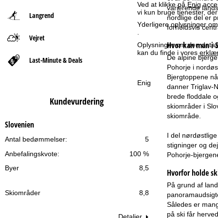
Ved at klikke på
Enig
accep
varierende lands
vi kun bruge tjenester, de
Langrend
t
nordlige del er 
Yderligere oplysninger omk
forholdsvis centr
.
Vejret
s
Hvor kan man i S
Oplysninger om den dataan
kan du finde i vores
erklæ
i
De alpine bjerge
Last-Minute & Deals
Pohorje i nordøs
Bjergtoppene når
d
Enig
danner Triglav-N
brede floddale o
e
Kundevurdering
skiområder i Slo
skiområde.
Slovenien
I del nørdøstlige
Antal bedømmelser:
5
stigninger og dej
Anbefalingskvote:
100 %
Pohorje-bjergene
Byer
8,5
Hvorfor holde ski
På grund af land
Skiområder
8,8
panoramaudsigter
Således er mange
på ski får herve
Detaljer