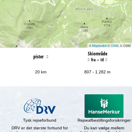
©
Maptoolkit
©
OSM
, © OSM
Skiområde
pister
–
fra
til
20 km
807 - 1.282 m
Tysk rejseforbund
Rejseafbestillingsforsikringer
DRV er det største forbund for
Du kan vælge mellem