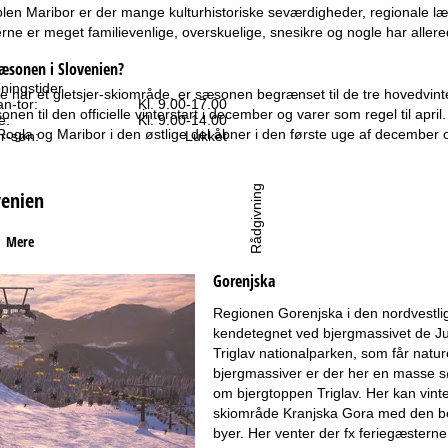
en Maribor er der mange kulturhistoriske seværdigheder, regionale lækker
ne er meget familievenlige, overskuelige, snesikre og nogle har aller
sæsonen i Slovenien?
ningstider
e har et gletsjer-skiområde, er sæsonen begrænset til de tre hovedvinte
n-tor:
Kl. 9.00-17.00
en til den officielle vinterstart i december og varer som regel til apri
e:
Kl. 9.00-14.00
ogla og Maribor i den østlige del åbner i den første uge af december og
r-søn:
Lukket
Rådgivning
venien
Mere
Gorenjska
l kontaktsiden
Regionen Gorenjska i den nordvestlig
kendetegnet ved bjergmassivet de Julis
Triglav nationalparken, som får naturel
bjergmassiver er der her en masse søe
om bjergtoppen Triglav. Her kan vinte
skiområde Kranjska Gora med den berø
byer. Her venter der fx feriegæstern