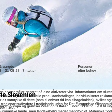
f et tilbud igen!
 & længde
Personer
 – 31-05-28 | 7 nætter
efter behov
ruger vi cookies til at indsamle brugsinformationer, som vi, TravelTre
rie
Slovenien
es brugsprofiler baseret på dine aktiviteter vha. informationer om slut
atistisk analyse, individuelle produktanbefalinger, individualiseret rekla
 dit samtykke til dette (som til enhver tid kan tilbagekaldes), hvilket og
til tredjepartsudbydere i tredjelande uden for Det Europæiske Økonom
midt i Europa og grænser i vest op til Italien, i nord til Østrig, i øst ti
oft i USA.
europæiske lande, men landskabelig meget mangfoldigt. Maleriske flodl