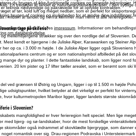
terer du brugen af ikke-funktionelle cookies og lignende teknologier. H
kab. En tredjedel af landet er naturbeskyttelsesområder. I den sydlig
r er teknisk nødvendige og påkrævede for at opfylde kontrakten.
præget af tør, kold luft og meget nedbør, som er perfekt for skisports
ring brugen af cookies og muligheden for at ændre dine indstillinger f
alt i midten af landet og herfra kommer man nemt til alle ferieregioner.
lovenien tage på skiferie?
svarlige kan findes i vores
impressum
. Informationer om behandlings
ring om databeskyttelse
.
 og mellembjergene strækker sig over den nordlige del af Slovenien. De
t. Mest kendt er bjergene i de Juliske Alper, Karawanken og Steiner Alpe
 her op ca. i 3.000 m højde. I de Juliske Alper ligger også Sloveniens
ationalparkens centrum og er som nationalsymbol afbilledet på det slov
g mange dyr og planter. I dette fantastiske landskab, som ligger nord fo
venien. 20 km pister og 17 lifter tæller arealet, som er berømt som ski 
 del ved grænsen til Østrig og Ungarn, ligger i op til 1.500 m højde Poho
lige udsigtspunkter, hvilket betyder at det virkeligt er perfekt for vinter
, hvor kulturmetropolen Maribor ligger, ligger landets største skiområ
ferie i Slovenien?
skabets mangfoldighed er hver ferieregion helt speciel. Men lige mege
 med bjerg- og sø-landskaber, hvor de mest forskellige vinteraktivite
 skiområder også indrammet af skovklædte bjergrygge, som danner en s
d noget romantisk over sig. Drau-regionen Podravska i Untersteiermark h