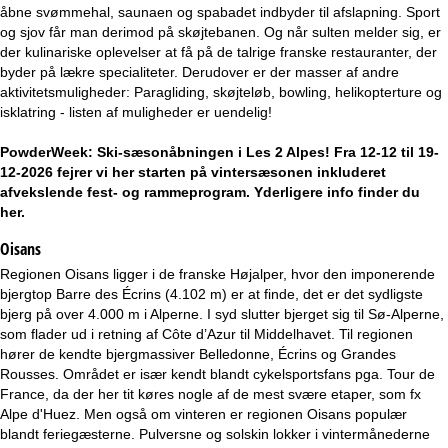
e
åbne svømmehal, saunaen og spabadet indbyder til afslapning. Sport
og sjov får man derimod på skøjtebanen. Og når sulten melder sig, er
der kulinariske oplevelser at få på de talrige franske restauranter, der
byder på lækre specialiteter. Derudover er der masser af andre
aktivitetsmuligheder: Paragliding, skøjteløb, bowling, helikopterture og
isklatring - listen af muligheder er uendelig!
PowderWeek: Ski-sæsonåbningen i Les 2 Alpes! Fra 12-12 til 19-
12-2026 fejrer vi her starten på vintersæsonen inkluderet
afvekslende fest- og rammeprogram. Yderligere info finder du
her
.
Oisans
Regionen Oisans ligger i de franske Højalper, hvor den imponerende
bjergtop Barre des Écrins (4.102 m) er at finde, det er det sydligste
bjerg på over 4.000 m i Alperne. I syd slutter bjerget sig til Sø-Alperne,
som flader ud i retning af Côte d’Azur til Middelhavet. Til regionen
hører de kendte bjergmassiver Belledonne, Écrins og Grandes
Rousses. Området er især kendt blandt cykelsportsfans pga. Tour de
France, da der her tit køres nogle af de mest svære etaper, som fx
Alpe d'Huez. Men også om vinteren er regionen Oisans populær
blandt feriegæsterne. Pulversne og solskin lokker i vintermånederne