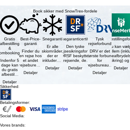
Book sikker med SnowTrex-fordele
Gratis
Best-Price-
Snegaranti
Rejsegaranticertifikat
Rejseafbestillingsfo
Tysk
afbestilling
garanti
rejseforbund
Er alle
Den tyske
Du kan væl
&
Finder du
skiområder,
rejsesikringsfond
DRV er det
mellem (inklusiv
ombooking
en rejse hos
der er
DRSF beskytter
største forbund
rejseafbrydel
Indenfor 5
et andet
inkluderet i
rejsende, der
for
dage kan
rejsebureau,
det
booker en
rejsebureauer
Detaljer
Detaljer
Detaljer
du gratis
hvor rejsen
bookede
pakkerejse eller
og
Detaljer
Detaljer
afbestille
er billigere
liftkort -
…
rejsearrangører
din
end en af …
højeste
i Tyskland.
Detaljer
booking.
punkt i …
Mindst …
Sikkerhed
:
Det er
dog en …
Betalingsformer
:
Social Media
:
Vores brands
: