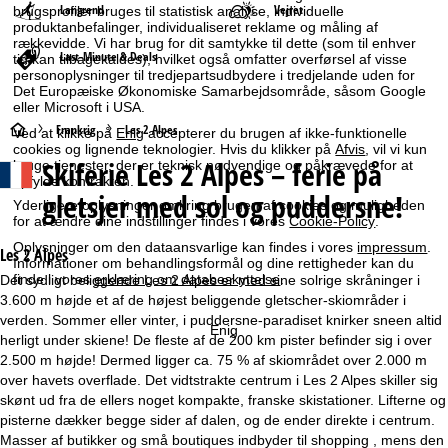
Langrend
Vejret
brugsprofiler bruges til statistisk analyse, individuelle
produktanbefalinger, individualiseret reklame og måling af
rækkevidde. Vi har brug for dit samtykke til dette (som til enhver
Last-Minute & Deals
tid kan tilbagekaldes), hvilket også omfatter overførsel af visse
personoplysninger til tredjepartsudbydere i tredjelande uden for
Det Europæiske Økonomiske Samarbejdsområde, såsom Google
eller Microsoft i USA.
S
Frankrig
Les 2 Alpes
Ved at klikke på
Enig
accepterer du brugen af ikke-funktionelle
cookies og lignende teknologier. Hvis du klikker på
Afvis
, vil vi kun
Skiferie
Les 2 Alpes – ferie på
bruge tjenester, der er teknisk nødvendige og påkrævede for at
t
opfylde kontrakten.
gletsjer med sol og puddersne!
Yderligere oplysninger omkring brugen af cookies og muligheden
a
for at ændre dine indstillinger findes i vores
Cookie-Policy
.
Oplysninger om den dataansvarlige kan findes i vores
impressum
.
r
Les 2 Alpes
Informationer om behandlingsformål og dine rettigheder kan du
finde i vores
erklæring om databeskyttelse
.
Det sydligt beliggende Les 2 Alpes er med sine solrige skråninger i
t
3.600 m højde et af de højest beliggende gletscher-skiområder i
verden. Sommer eller vinter, i puddersne-paradiset knirker sneen altid
Enig
s
herligt under skiene! De fleste af de 200 km pister befinder sig i over
2.500 m højde! Dermed ligger ca. 75 % af skiområdet over 2.000 m
i
over havets overflade. Det vidtstrakte centrum i Les 2 Alpes skiller sig
skønt ud fra de ellers noget kompakte, franske skistationer. Lifterne og
d
pisterne dækker begge sider af dalen, og de ender direkte i centrum.
Masser af butikker og små boutiques indbyder til shopping , mens den