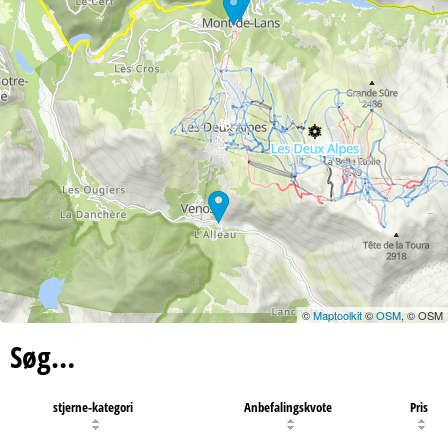
48
©
Maptoolkit
©
OSM
, © OSM
Søg…
stjerne-kategori
Anbefalingskvote
Pris