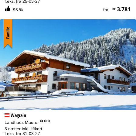
f.eks. fra 25-03-27
3.781
kr
95 %
fra
Familie
Wagrain
°°°
Landhaus Maurer
3 nætter inkl. liftkort
f.eks. fra 31-03-27