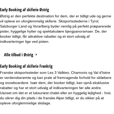
Early Booking af skiferie Østrig
Østrig er den perfekte destination for dem, der er tidligt ude og gerne
vil opleve en uforglemmelig skiferie. Skisportsstederne i Tyrol,
Salzburger Land og Vorarlberg byder nemlig på perfekt præparerede
pister, hyggelige hytter og spektakulære bjergpanoramaer. De, der
booker tidligt, får attraktive rabatter og et stort udvalg af
indkvarteringer lige ved pisten.
Alle tilbud i Østrig
Early Booking af skiferie Frankrig
Franske skisportssteder som Les 3 Vallées, Chamonix og Val d'Isère
er verdensberømte og kan prale af fremragende forhold for skiløbere
og snowboardere. Især dem, der booker tidligt, kan opnå eksklusive
rabatter og har et stort udvalg af indkvarteringen før alle andre.
Uanset om det er et luksuriøst chalet eller en hyggelig lejlighed - hvis
du sikrer dig din plads i de franske Alper tidligt, er du sikker på at
opleve uforglemmelige skidage.