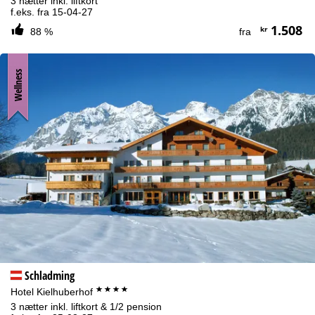
3 nætter inkl. liftkort
f.eks. fra 15-04-27
1.508
kr
88 %
fra
Wellness
Schladming
****
Hotel Kielhuberhof
3 nætter inkl. liftkort & 1/2 pension