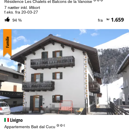
°°°
Résidence Les Chalets et Balcons de la Vanoise
7 nætter inkl. liftkort
f.eks. fra 20-03-27
1.659
kr
94 %
fra
Familie
Livigno
°°.
Appartements Bait dal Cucu