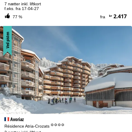
7 nætter inkl. liftkort
f.eks. fra 17-04-27
2.417
kr
77 %
fra
Ved pisten
Avoriaz
°°°°
Résidence Atria-Crozats