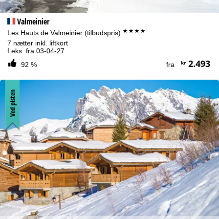
Valmeinier
****
Les Hauts de Valmeinier (tilbudspris)
7 nætter inkl. liftkort
f.eks. fra 03-04-27
2.493
kr
92 %
fra
Ved pisten
Henvisning til cookies
For et optimalt websted bruger vi cookies til at indsamle
brugsinformationer, som vi, TravelTrex GmbH, også deler med
vores partnere. Der oprettes brugsprofiler baseret på dine
aktiviteter vha. informationer om slutenhed og browser. Disse
brugsprofiler bruges til statistisk analyse, individuelle
produktanbefalinger, individualiseret reklame og måling af
rækkevidde. Vi har brug for dit samtykke til dette (som til enhver
tid kan tilbagekaldes), hvilket også omfatter overførsel af visse
personoplysninger til tredjepartsudbydere i tredjelande uden for
Det Europæiske Økonomiske Samarbejdsområde, såsom Google
eller Microsoft i USA.