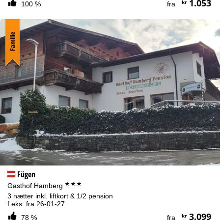
1.053
kr
100 %
fra
Familie
Fügen
***
Gasthof Hamberg
3 nætter inkl. liftkort & 1/2 pension
f.eks. fra 26-01-27
3.099
kr
78 %
fra