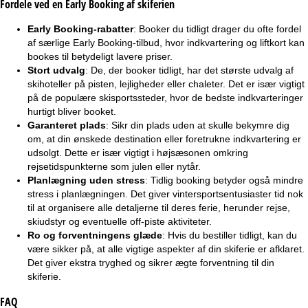
Fordele ved en Early Booking af skiferien
Early Booking-rabatter
: Booker du tidligt drager du ofte fordel
af særlige Early Booking-tilbud, hvor indkvartering og liftkort kan
bookes til betydeligt lavere priser.
Stort udvalg
: De, der booker tidligt, har det største udvalg af
skihoteller på pisten
,
lejligheder
eller
chaleter
. Det er især vigtigt
på de populære skisportssteder, hvor de bedste indkvarteringer
hurtigt bliver booket.
Garanteret plads
: Sikr din plads uden at skulle bekymre dig
om, at din ønskede destination eller foretrukne indkvartering er
udsolgt. Dette er især vigtigt i højsæsonen omkring
rejsetidspunkterne som
julen
eller
nytår
.
Planlægning uden stress
: Tidlig booking betyder også mindre
stress i planlægningen. Det giver vintersportsentusiaster tid nok
til at organisere alle detaljerne til deres ferie, herunder rejse,
skiudstyr og eventuelle off-piste aktiviteter.
Ro og forventningens glæde
: Hvis du bestiller tidligt, kan du
være sikker på, at alle vigtige aspekter af din skiferie er afklaret.
Det giver ekstra tryghed og sikrer ægte forventning til din
skiferie.
FAQ