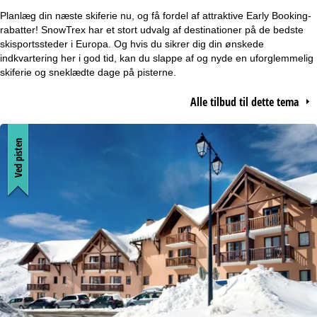
r
Planlæg din næste skiferie nu, og få fordel af attraktive Early Booking-
rabatter! SnowTrex har et stort udvalg af destinationer på de bedste
t
skisportssteder i Europa. Og hvis du sikrer dig din ønskede
indkvartering her i god tid, kan du slappe af og nyde en uforglemmelig
skiferie og sneklædte dage på pisterne.
s
Alle tilbud til dette tema
i
d
Ved pisten
e