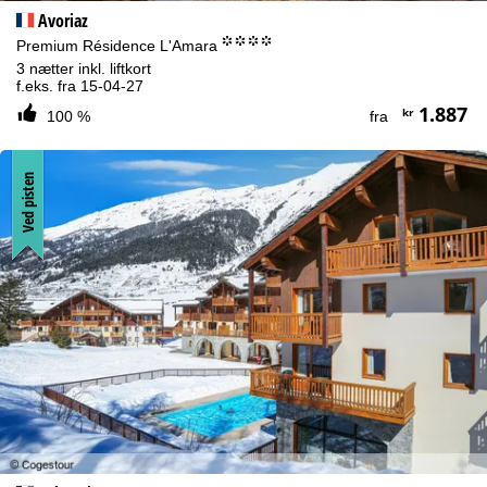
Avoriaz
°°°°
Premium Résidence L'Amara
3 nætter inkl. liftkort
f.eks. fra 15-04-27
1.887
kr
100 %
fra
Ved pisten