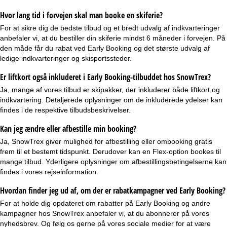
Hvor lang tid i forvejen skal man booke en skiferie?
For at sikre dig de bedste tilbud og et bredt udvalg af indkvarteringer
anbefaler vi, at du bestiller din skiferie mindst 6 måneder i forvejen. På
den måde får du rabat ved Early Booking og det største udvalg af
ledige indkvarteringer og skisportssteder.
Er liftkort også inkluderet i Early Booking-tilbuddet hos SnowTrex?
Ja, mange af vores tilbud er
skipakker
, der inkluderer både liftkort og
indkvartering. Detaljerede oplysninger om de inkluderede ydelser kan
findes i de respektive tilbudsbeskrivelser.
Kan jeg ændre eller afbestille min booking?
Ja, SnowTrex giver mulighed for
afbestilling eller ombooking
gratis
frem til et bestemt tidspunkt. Derudover kan en
Flex-option
bookes til
mange tilbud. Yderligere oplysninger om afbestillingsbetingelserne kan
findes i vores rejseinformation.
Hvordan finder jeg ud af, om der er rabatkampagner ved Early Booking?
For at holde dig opdateret om rabatter på Early Booking og andre
kampagner hos SnowTrex anbefaler vi, at du abonnerer på vores
nyhedsbrev
. Og følg os gerne på vores sociale medier for at være