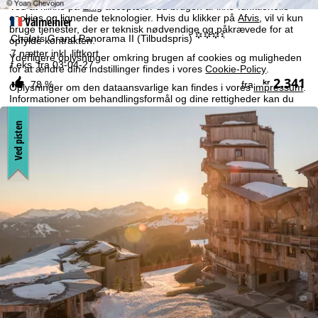
Ved at klikke på
Enig
accepterer du brugen af ikke-funktionelle
cookies og lignende teknologier. Hvis du klikker på
Afvis
, vil vi kun
Valmeinier
bruge tjenester, der er teknisk nødvendige og påkrævede for at
°°°.
Chalets Grand Panorama II (Tilbudspris)
opfylde kontrakten.
7 nætter inkl. liftkort
Yderligere oplysninger omkring brugen af cookies og muligheden
f.eks. fra 03-04-27
for at ændre dine indstillinger findes i vores
Cookie-Policy
.
2.341
kr
78 %
fra
Oplysninger om den dataansvarlige kan findes i vores
impressum
.
Informationer om behandlingsformål og dine rettigheder kan du
finde i vores
erklæring om databeskyttelse
.
Ved pisten
Enig