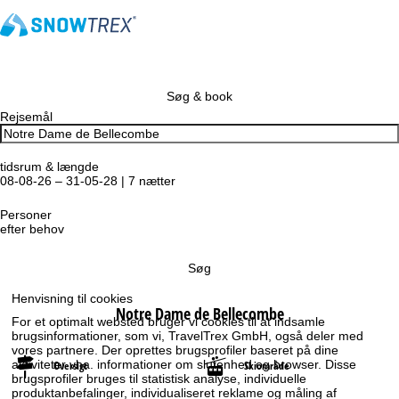
Søg & book
Rejsemål
tidsrum & længde
08-08-26 – 31-05-28 | 7 nætter
Personer
efter behov
Søg
Henvisning til cookies
Notre Dame de Bellecombe
For et optimalt websted bruger vi cookies til at indsamle
brugsinformationer, som vi, TravelTrex GmbH, også deler med
vores partnere. Der oprettes brugsprofiler baseret på dine
aktiviteter vha. informationer om slutenhed og browser. Disse
Oversigt
Skiområde
brugsprofiler bruges til statistisk analyse, individuelle
produktanbefalinger, individualiseret reklame og måling af