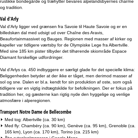
rustikke bondegårde og træhytter bevares alpelandsbyernes charme
e
og tradition.
Val d'Arly
Val d'Arly ligger ved grænsen fra Savoie til Haute Savoie og er en
billedskøn dal med udsigt ud over Chaîne des Aravis,
Beaufortainmassivet og Bauges. Regionen med masser af kirker og
kapeller var tidligere værtsby for de Olympiske Lege fra Albertville.
Med sine 185 km pister tilbyder det tilhørende skiområde Espace
Diamant forskellige udfordringer.
Val d'Arlys ca. 450 indbyggere er særligt glade for det specielle klima:
Beliggenheden betyder at der ikke er tåget, men derimod masser af
sol og sne. Dalen er bl.a. kendt for sin produktion af oste, som også
tidligere var en vigtig indtægtskilde for befolkningen. Der er fokus på
tradition her, og gæsterne kan rigtig nyde den hyggelige og venlige
atmosfære i alperegionen.
Transport Notre Dame de Bellecombe
Med tog: Albertville (ca. 30 km)
Med fly: Chambéry (ca. 90 km), Genève (ca. 95 km), Grenoble (ca.
165 km), Lyon (ca. 170 km), Torino (ca. 215 km)
Åbn ruteplanlæggeren i
Google Maps