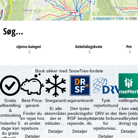
©
Maptoolkit
©
OSM
, © OSM
Søg…
stjerne-kategori
Anbefalingskvote
Pris
Book sikker med SnowTrex-fordele
Gratis
Best-Price-
Snegaranti
Rejsegaranticertifikat
Rejseafbestillingsfo
Tysk
afbestilling
garanti
rejseforbund
Er alle
Den tyske
Du kan væl
&
Finder du
skiområder,
rejsesikringsfond
DRV er det
mellem (inklusiv
ombooking
en rejse hos
der er
DRSF beskytter
største forbund
rejseafbrydel
Indenfor 5
et andet
inkluderet i
rejsende, der
for
dage kan
rejsebureau,
det
booker en
rejsebureauer
Detaljer
Detaljer
Detaljer
du gratis
hvor rejsen
bookede
pakkerejse eller
og
Detaljer
Detaljer