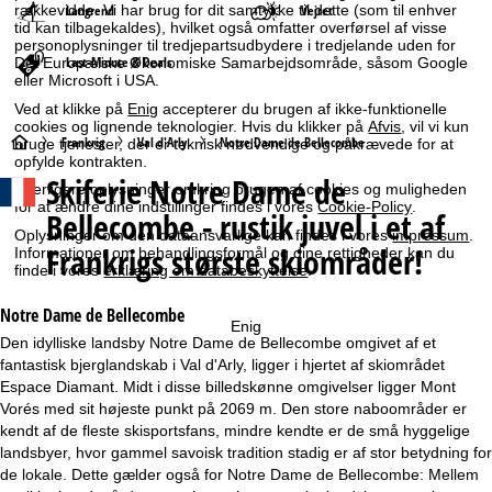
Langrend
Vejret
rækkevidde. Vi har brug for dit samtykke til dette (som til enhver
tid kan tilbagekaldes), hvilket også omfatter overførsel af visse
personoplysninger til tredjepartsudbydere i tredjelande uden for
Last-Minute & Deals
Det Europæiske Økonomiske Samarbejdsområde, såsom Google
eller Microsoft i USA.
Ved at klikke på
Enig
accepterer du brugen af ikke-funktionelle
cookies og lignende teknologier. Hvis du klikker på
Afvis
, vil vi kun
S
Frankrig
Val d'Arly
Notre Dame de Bellecombe
bruge tjenester, der er teknisk nødvendige og påkrævede for at
opfylde kontrakten.
Skiferie
Notre Dame de
t
Yderligere oplysninger omkring brugen af cookies og muligheden
for at ændre dine indstillinger findes i vores
Cookie-Policy
.
Bellecombe - rustik juvel i et af
a
Oplysninger om den dataansvarlige kan findes i vores
impressum
.
Frankrigs største skiområder!
Informationer om behandlingsformål og dine rettigheder kan du
finde i vores
erklæring om databeskyttelse
.
r
Notre Dame de Bellecombe
t
Enig
Den idylliske landsby Notre Dame de Bellecombe omgivet af et
fantastisk bjerglandskab i Val d'Arly, ligger i hjertet af skiområdet
s
Espace Diamant. Midt i disse billedskønne omgivelser ligger Mont
Vorés med sit højeste punkt på 2069 m. Den store naboområder er
i
kendt af de fleste skisportsfans, mindre kendte er de små hyggelige
landsbyer, hvor gammel savoisk tradition stadig er af stor betydning for
d
de lokale. Dette gælder også for Notre Dame de Bellecombe: Mellem