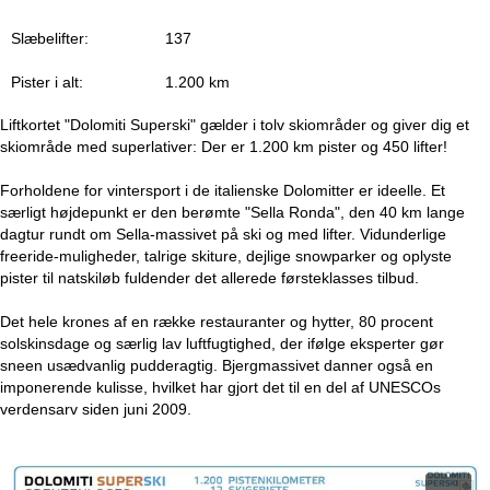
e
Slæbelifter:
137
Pister i alt:
1.200 km
Liftkortet "Dolomiti Superski" gælder i tolv skiområder og giver dig et
skiområde med superlativer: Der er 1.200 km pister og 450 lifter!
Forholdene for vintersport i de italienske Dolomitter er ideelle. Et
særligt højdepunkt er den berømte "Sella Ronda", den 40 km lange
dagtur rundt om Sella-massivet på ski og med lifter. Vidunderlige
freeride-muligheder, talrige skiture, dejlige snowparker og oplyste
pister til natskiløb fuldender det allerede førsteklasses tilbud.
Det hele krones af en række restauranter og hytter, 80 procent
solskinsdage og særlig lav luftfugtighed, der ifølge eksperter gør
sneen usædvanlig pudderagtig. Bjergmassivet danner også en
imponerende kulisse, hvilket har gjort det til en del af UNESCOs
verdensarv siden juni 2009.