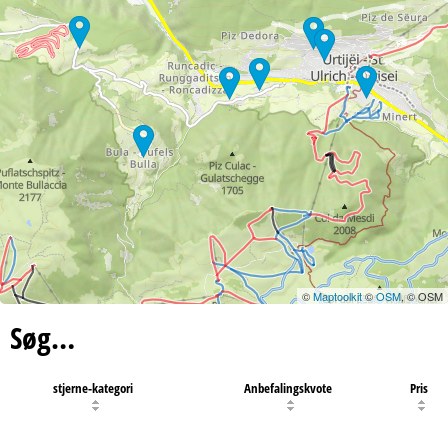
©
Maptoolkit
©
OSM
, © OSM
Søg…
stjerne-kategori
Anbefalingskvote
Pris