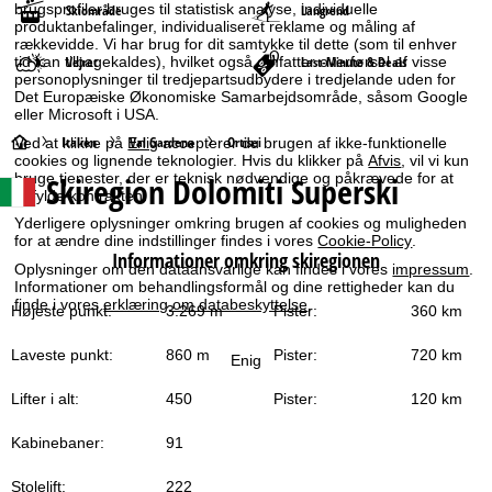
brugsprofiler bruges til statistisk analyse, individuelle
Skiområde
Langrend
produktanbefalinger, individualiseret reklame og måling af
rækkevidde. Vi har brug for dit samtykke til dette (som til enhver
Vejret
Last-Minute & Deals
tid kan tilbagekaldes), hvilket også omfatter overførsel af visse
personoplysninger til tredjepartsudbydere i tredjelande uden for
Det Europæiske Økonomiske Samarbejdsområde, såsom Google
eller Microsoft i USA.
S
Italien
Val Gardena
Ortisei
Ved at klikke på
Enig
accepterer du brugen af ikke-funktionelle
cookies og lignende teknologier. Hvis du klikker på
Afvis
, vil vi kun
Skiregion Dolomiti Superski
bruge tjenester, der er teknisk nødvendige og påkrævede for at
t
opfylde kontrakten.
Yderligere oplysninger omkring brugen af cookies og muligheden
a
for at ændre dine indstillinger findes i vores
Cookie-Policy
.
Informationer omkring skiregionen
Oplysninger om den dataansvarlige kan findes i vores
impressum
.
r
Informationer om behandlingsformål og dine rettigheder kan du
finde i vores
erklæring om databeskyttelse
.
Højeste punkt:
3.269 m
Pister:
360 km
t
Laveste punkt:
860 m
Pister:
720 km
Enig
s
Lifter i alt:
450
Pister:
120 km
i
Kabinebaner:
91
d
Stolelift:
222