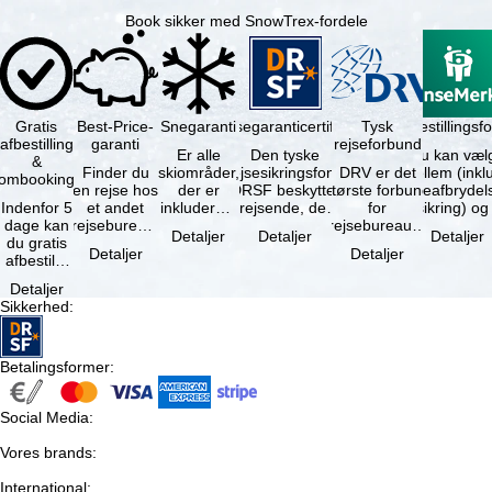
Book sikker med SnowTrex-fordele
Gratis
Best-Price-
Snegaranti
Rejsegaranticertifikat
Rejseafbestillingsfo
Tysk
afbestilling
garanti
rejseforbund
Er alle
Den tyske
Du kan væl
&
Finder du
skiområder,
rejsesikringsfond
DRV er det
mellem (inklusiv
ombooking
en rejse hos
der er
DRSF beskytter
største forbund
rejseafbrydel
Indenfor 5
et andet
inkluderet i
rejsende, der
for
dage kan
rejsebureau,
det
booker en
rejsebureauer
Detaljer
Detaljer
Detaljer
du gratis
hvor rejsen
bookede
pakkerejse eller
og
Detaljer
Detaljer
afbestille
er billigere
liftkort -
…
rejsearrangører
din
end en af …
højeste
i Tyskland.
Detaljer
booking.
punkt i …
Mindst …
Sikkerhed
:
Det er
dog en …
Betalingsformer
:
Social Media
:
Vores brands
:
International
: