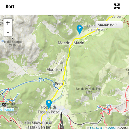
Kort
+
RELIEF MAP
-
©
Maptoolkit
©
OSM
, © OSM