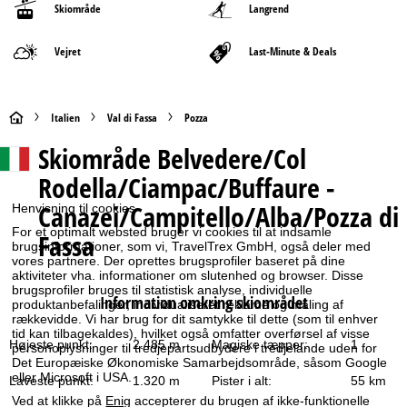
Skiområde
Langrend
Vejret
Last-Minute & Deals
S
Italien
Val di Fassa
Pozza
Skiområde
Belvedere/Col
t
Rodella/Ciampac/Buffaure -
a
Canazei/Campitello/Alba/Pozza di
Henvisning til cookies
r
For et optimalt websted bruger vi cookies til at indsamle
Fassa
brugsinformationer, som vi, TravelTrex GmbH, også deler med
vores partnere. Der oprettes brugsprofiler baseret på dine
t
aktiviteter vha. informationer om slutenhed og browser. Disse
brugsprofiler bruges til statistisk analyse, individuelle
Information omkring skiområdet
s
produktanbefalinger, individualiseret reklame og måling af
rækkevidde. Vi har brug for dit samtykke til dette (som til enhver
tid kan tilbagekaldes), hvilket også omfatter overførsel af visse
i
Højeste punkt:
2.485 m
Magiske tæpper:
1
personoplysninger til tredjepartsudbydere i tredjelande uden for
Det Europæiske Økonomiske Samarbejdsområde, såsom Google
eller Microsoft i USA.
d
Laveste punkt:
1.320 m
Pister i alt:
55 km
Ved at klikke på
Enig
accepterer du brugen af ikke-funktionelle