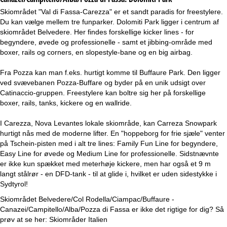
Skiområdet "Val di Fassa-Carezza" er et sandt paradis for freestylere.
Du kan vælge mellem tre funparker. Dolomiti Park ligger i centrum af
skiområdet Belvedere. Her findes forskellige kicker lines - for
begyndere, øvede og professionelle - samt et jibbing-område med
boxer, rails og corners, en slopestyle-bane og en big airbag.
Fra Pozza kan man f.eks. hurtigt komme til Buffaure Park. Den ligger
ved svævebanen Pozza-Buffare og byder på en unik udsigt over
Catinaccio-gruppen. Freestylere kan boltre sig her på forskellige
boxer, rails, tanks, kickere og en wallride.
I Carezza, Nova Levantes lokale skiområde, kan Carreza Snowpark
hurtigt nås med de moderne lifter. En "hoppeborg for frie sjæle" venter
på Tschein-pisten med i alt tre lines: Family Fun Line for begyndere,
Easy Line for øvede og Medium Line for professionelle. Sidstnævnte
er ikke kun spækket med meterhøje kickere, men har også et 9 m
langt stålrør - en DFD-tank - til at glide i, hvilket er uden sidestykke i
Sydtyrol!
Skiområdet Belvedere/Col Rodella/Ciampac/Buffaure -
Canazei/Campitello/Alba/Pozza di Fassa er ikke det rigtige for dig? Så
prøv at se her:
Skiområder Italien