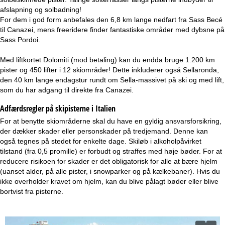
afslapning og solbadning!
For dem i god form anbefales den 6,8 km lange nedfart fra Sass Becé
til Canazei, mens freeridere finder fantastiske områder med dybsne på
Sass Pordoi.
Med liftkortet Dolomiti (mod betaling) kan du endda bruge 1.200 km
pister og 450 lifter i 12 skiområder! Dette inkluderer også Sellaronda,
den 40 km lange endagstur rundt om Sella-massivet på ski og med lift,
som du har adgang til direkte fra Canazei.
Adfærdsregler på skipisterne i Italien
For at benytte skiområderne skal du have en gyldig ansvarsforsikring,
der dækker skader eller personskader på tredjemand. Denne kan
også tegnes på stedet for enkelte dage. Skiløb i alkoholpåvirket
tilstand (fra 0,5 promille) er forbudt og straffes med høje bøder. For at
reducere risikoen for skader er det obligatorisk for alle at bære hjelm
(uanset alder, på alle pister, i snowparker og på kælkebaner). Hvis du
ikke overholder kravet om hjelm, kan du blive pålagt bøder eller blive
bortvist fra pisterne.