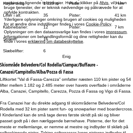
e
cookies og lignende teknologier. Hvis du klikker på
Afvis
, vil vi kun
Højde skiby:
1.320 m
Pister:
7 km
bruge tjenester, der er teknisk nødvendige og påkrævede for at
opfylde kontrakten.
Lifter i alt:
35
Pister:
41 km
Yderligere oplysninger omkring brugen af cookies og muligheden
for at ændre dine indstillinger findes i vores
Cookie-Policy
.
Kabinebaner:
12
Pister:
7 km
Oplysninger om den dataansvarlige kan findes i vores
impressum
.
Informationer om behandlingsformål og dine rettigheder kan du
Stolelift:
16
finde i vores
erklæring om databeskyttelse
.
Slæbelifter:
6
Enig
Skiområde
Belvedere/Col Rodella/Ciampac/Buffaure -
Canazei/Campitello/Alba/Pozza di Fassa
Liftkortet "Val di Fassa-Carezza" omfatter næsten 110 km pister og 54
lifter mellem 1.182 og 2.485 meter over havets overflade i områderne
Alba, Canazei, Campitello, Carezza, Pozza di Fassa og Vigo di Fassa.
Fra Canazei har du direkte adgang til skiområderne Belvedere/Col
Rodella med 32 km pister samt fun- og snowparker med boardercross.
I Kinderland kan de små tage deres første skridt på ski og bliver
passet godt på i den nærliggende børnehave. Pisterne, der for det
meste er mellemlange, er nemme at mestre og indbyder til skiløb på
solbeskinnede pister. Talrige solterrasser langs pisterne indbyder til