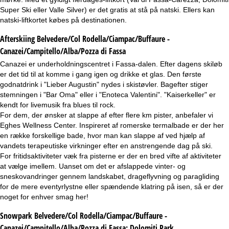
Super Ski eller Valle Silver) er det gratis at stå på natski. Ellers kan
natski-liftkortet købes på destinationen.
Afterskiing Belvedere/Col Rodella/Ciampac/Buffaure -
Canazei/Campitello/Alba/Pozza di Fassa
Canazei er underholdningscentret i Fassa-dalen. Efter dagens skiløb
er det tid til at komme i gang igen og drikke et glas. Den første
godnatdrink i "Lieber Augustin" nydes i skistøvler. Bagefter stiger
stemningen i "Bar Oma" eller i "Enoteca Valentini". "Kaiserkeller" er
kendt for livemusik fra blues til rock.
For dem, der ønsker at slappe af efter flere km pister, anbefaler vi
Eghes Wellness Center. Inspireret af romerske termalbade er der her
en række forskellige bade, hvor man kan slappe af ved hjælp af
vandets terapeutiske virkninger efter en anstrengende dag på ski.
For fritidsaktiviteter væk fra pisterne er der en bred vifte af aktiviteter
at vælge imellem. Uanset om det er afslappede vinter- og
sneskovandringer gennem landskabet, drageflyvning og paragliding
for de mere eventyrlystne eller spændende klatring på isen, så er der
noget for enhver smag her!
Snowpark Belvedere/Col Rodella/Ciampac/Buffaure -
Canazei/Campitello/Alba/Pozza di Fassa:
Dolomiti Park