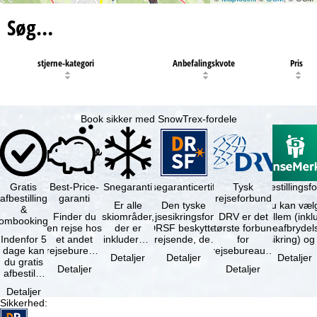
Søg…
stjerne-kategori
Anbefalingskvote
Pris
Book sikker med SnowTrex-fordele
Gratis
Best-Price-
Snegaranti
Rejsegaranticertifikat
Rejseafbestillingsfo
Tysk
afbestilling
garanti
rejseforbund
Er alle
Den tyske
Du kan væl
&
Finder du
skiområder,
rejsesikringsfond
DRV er det
mellem (inklusiv
ombooking
en rejse hos
der er
DRSF beskytter
største forbund
rejseafbrydel
Indenfor 5
et andet
inkluderet i
rejsende, der
for
dage kan
rejsebureau,
det
booker en
rejsebureauer
Detaljer
Detaljer
Detaljer
du gratis
hvor rejsen
bookede
pakkerejse eller
og
Detaljer
Detaljer
afbestille
er billigere
liftkort -
…
rejsearrangører
din
end en af …
højeste
i Tyskland.
Detaljer
booking.
punkt i …
Mindst …
Sikkerhed
:
Det er