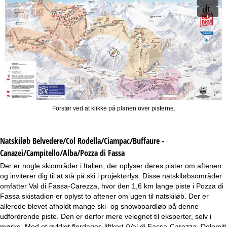
Forstør ved at klikke på planen over pisterne.
Natskiløb
Belvedere/Col Rodella/Ciampac/Buffaure -
Canazei/Campitello/Alba/Pozza di Fassa
Der er nogle skiområder i Italien, der oplyser deres pister om aftenen
og inviterer dig til at stå på ski i projektørlys. Disse natskiløbsområder
omfatter Val di Fassa-Carezza, hvor den 1,6 km lange piste i Pozza di
Fassa skistadion er oplyst to aftener om ugen til natskiløb. Der er
allerede blevet afholdt mange ski- og snowboardløb på denne
udfordrende piste. Den er derfor mere velegnet til eksperter, selv i
mørke. Med et gyldigt flerdages-liftkort (Val di Fassa-Carezza, Dolomiti