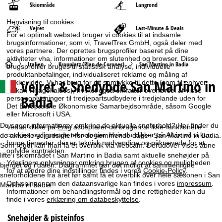
Skiområde
Langrend
Henvisning til cookies
Vejret
Last-Minute & Deals
For et optimalt websted bruger vi cookies til at indsamle
brugsinformationer, som vi, TravelTrex GmbH, også deler med
vores partnere. Der oprettes brugsprofiler baseret på dine
aktiviteter vha. informationer om slutenhed og browser. Disse
S
Italien
Kronplatz (Plan de Corones)
San Martino in Badia
brugsprofiler bruges til statistisk analyse, individuelle
produktanbefalinger, individualiseret reklame og måling af
Vejret & Snedybde San Martino in
rækkevidde. Vi har brug for dit samtykke til dette (som til enhver
t
tid kan tilbagekaldes), hvilket også omfatter overførsel af visse
Badia
personoplysninger til tredjepartsudbydere i tredjelande uden for
a
Det Europæiske Økonomiske Samarbejdsområde, såsom Google
eller Microsoft i USA.
r
Du søger informationer omkring de aktuelle sneforhold? Her finder du
Ved at klikke på
Enig
accepterer du brugen af ikke-funktionelle
cookies og lignende teknologier. Hvis du klikker på
Afvis
, vil vi kun
de aktuelle vejrudsigter for de kommende dage i San Martino in Badia.
bruge tjenester, der er teknisk nødvendige og påkrævede for at
t
Som regel kan man få et overblik via webcam. Derudover vises åbne
opfylde kontrakten.
lifte i skiområdet i San Martino in Badia samt aktuelle snehøjder på
Yderligere oplysninger omkring brugen af cookies og muligheden
bjerget og i dalen. Diagrammet gør det muligt at sammenligne
s
for at ændre dine indstillinger findes i vores
Cookie-Policy
.
sneforholdene fra året før samt få et overblik over hele sæsonen i San
Oplysninger om den dataansvarlige kan findes i vores
impressum
.
Martino in Badia.
i
Informationer om behandlingsformål og dine rettigheder kan du
finde i vores
erklæring om databeskyttelse
.
d
Snehøjder & pisteinfos