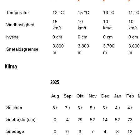
Temperatur
12 °C
15 °C
13 °C
11 °C
15
10
10
10
Vindhastighed
km/t
km/t
km/t
km/t
Nysne
0 cm
0 cm
0 cm
0 cm
3.800
3.800
3.700
3.600
Snefaldsgrænse
m
m
m
m
Klima
2025
Aug
Sep
Okt
Nov
Dec
Jan
Feb
Soltimer
8 t
7 t
6 t
5 t
5 t
4 t
4 t
Snehøjde (cm)
0
4
29
52
14
52
73
Snedage
0
0
3
7
4
8
12