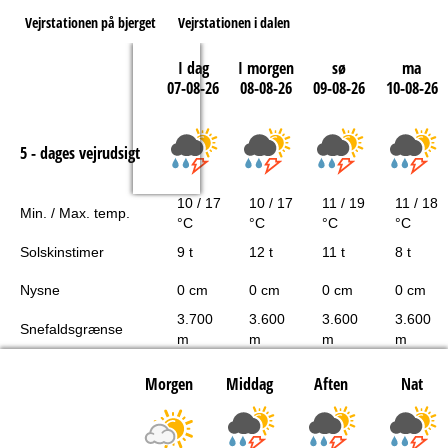
Vejrstationen på bjerget
Vejrstationen i dalen
I dag
I morgen
sø
ma
07-08-26
08-08-26
09-08-26
10-08-26
5 - dages vejrudsigt
10 / 17
10 / 17
11 / 19
11 / 18
Min. / Max. temp.
°C
°C
°C
°C
Solskinstimer
9 t
12 t
11 t
8 t
Nysne
0 cm
0 cm
0 cm
0 cm
3.700
3.600
3.600
3.600
Snefaldsgrænse
m
m
m
m
Morgen
Middag
Aften
Nat