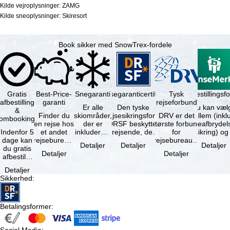
Kilde vejroplysninger: ZAMG
Kilde sneoplysninger: Skiresort
Book sikker med SnowTrex-fordele
Gratis
Best-Price-
Snegaranti
Rejsegaranticertifikat
Rejseafbestillingsfo
Tysk
afbestilling
garanti
rejseforbund
Er alle
Den tyske
Du kan væl
&
Finder du
skiområder,
rejsesikringsfond
DRV er det
mellem (inklusiv
ombooking
en rejse hos
der er
DRSF beskytter
største forbund
rejseafbrydel
Indenfor 5
et andet
inkluderet i
rejsende, der
for
dage kan
rejsebureau,
det
booker en
rejsebureauer
Detaljer
Detaljer
Detaljer
du gratis
hvor rejsen
bookede
pakkerejse eller
og
Detaljer
Detaljer
afbestille
er billigere
liftkort -
…
rejsearrangører
din
end en af …
højeste
i Tyskland.
Detaljer
booking.
punkt i …
Mindst …
Sikkerhed
:
Det er
dog en …
Betalingsformer
: