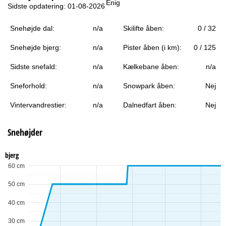
Enig
e
Sidste opdatering: 01-08-2026
Snehøjde dal:
n/a
Skilifte åben:
0 / 32
Snehøjde bjerg:
n/a
Pister åben (i km):
0 / 125
Sidste snefald:
n/a
Kælkebane åben:
n/a
Sneforhold:
n/a
Snowpark åben:
Nej
Vintervandrestier:
n/a
Dalnedfart åben:
Nej
Snehøjder
bjerg
60 cm
50 cm
40 cm
30 cm