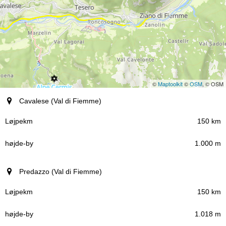
©
Maptoolkit
©
OSM
, © OSM
By (region)
Cavalese (Val di Fiemme)
Løjpekm
150 km
1.000 m
højde-by
Predazzo (Val di Fiemme)
150 km
1.018 m