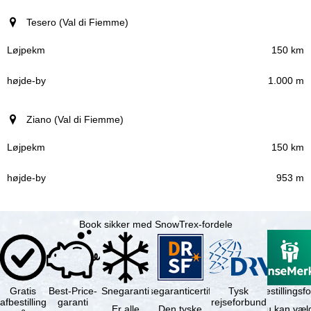
Tesero (Val di Fiemme)
150 km
1.000 m
Ziano (Val di Fiemme)
150 km
953 m
Book sikker med SnowTrex-fordele
Gratis
Best-Price-
Snegaranti
Rejsegaranticertifikat
Rejseafbestillingsfo
Tysk
afbestilling
garanti
rejseforbund
Er alle
Den tyske
Du kan væl