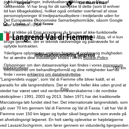
produktanbefalinger, individualiseret reklame og måling af
Langrend
Last-Minute & Deals
rækkevidde. Vi har brug for dit samtykke til dette (som til enhver
tid kan tilbagekaldes), hvilket også omfatter overførsel af visse
personoplysninger til tredjepartsudbydere i tredjelande uden for
Det Europæiske Økonomiske Samarbejdsområde, såsom Google
S
Italien
Val di Fiemme
eller Microsoft i USA.
Ved at klikke på
Enig
accepterer du brugen af ikke-funktionelle
Langrend Val di Fiemme
t
cookies og lignende teknologier. Hvis du klikker på
Afvis
, vil vi kun
bruge tjenester, der er teknisk nødvendige og påkrævede for at
opfylde kontrakten.
a
Yderligere oplysninger omkring brugen af cookies og muligheden
Information omkring langrend
for at ændre dine indstillinger findes i vores
Cookie-Policy
.
r
Oplysninger om den dataansvarlige kan findes i vores
impressum
.
løjpekilometer:
150 km
Informationer om behandlingsformål og dine rettigheder kan du
t
finde i vores
erklæring om databeskyttelse
.
"Langrendets vugge", som Val di Fiemme ofte bliver kaldt, er et
s
paradis for alle langrendsfans. Det er derfor heller ikke uden grund at
Enig
stedet har været vært ved verdensmesterskaberne i de nordiske
i
skidicipliner i 1991, 2003 og 2013. Siden 1971 har det traditionelle
Marcialonga-løb fundet sted her. Det internationale langrendsløb, som
d
går over 70 km gennem Val di Fiemme og Val di Fassa. I alt har Val di
Fiemme over 150 km løjper og byder såvel begyndere som øvede på
e
et afvekslingsrigt løjpenet. En helt særlig oplevelse er højdeløjperne
ved Lavazè/Jochgrimm, som fører gennem en vidunderlig bjergverden