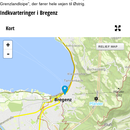
e
Grenzlandloipe", der fører hele vejen til Østrig.
Indkvarteringer i Bregenz
Kort
+
RELIEF MAP
-