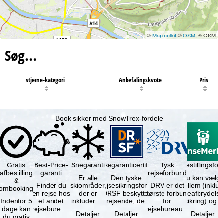
©
Maptoolkit
©
OSM
, © OSM
Søg…
stjerne-kategori
Anbefalingskvote
Pris
Book sikker med SnowTrex-fordele
Gratis
Best-Price-
Snegaranti
Rejsegaranticertifikat
Rejseafbestillingsfo
Tysk
afbestilling
garanti
rejseforbund
Er alle
Den tyske
Du kan væl
&
Finder du
skiområder,
rejsesikringsfond
DRV er det
mellem (inklusiv
ombooking
en rejse hos
der er
DRSF beskytter
største forbund
rejseafbrydel
Indenfor 5
et andet
inkluderet i
rejsende, der
for
dage kan
rejsebureau,
det
booker en
rejsebureauer
Detaljer
Detaljer
Detaljer
du gratis
hvor rejsen
bookede
pakkerejse eller
og