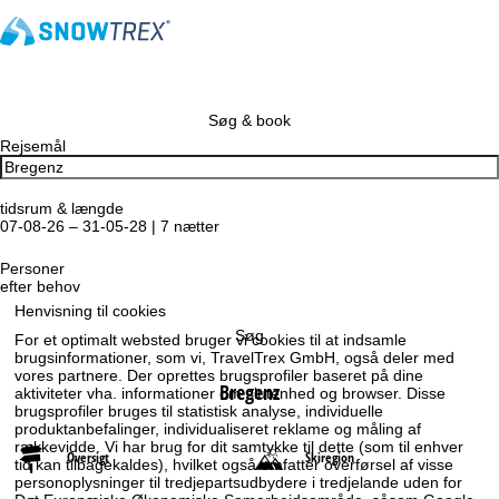
Søg & book
Rejsemål
tidsrum & længde
07-08-26 – 31-05-28 | 7 nætter
Personer
efter behov
Henvisning til cookies
Søg
For et optimalt websted bruger vi cookies til at indsamle
brugsinformationer, som vi, TravelTrex GmbH, også deler med
vores partnere. Der oprettes brugsprofiler baseret på dine
Bregenz
aktiviteter vha. informationer om slutenhed og browser. Disse
brugsprofiler bruges til statistisk analyse, individuelle
produktanbefalinger, individualiseret reklame og måling af
rækkevidde. Vi har brug for dit samtykke til dette (som til enhver
Oversigt
Skiregion
tid kan tilbagekaldes), hvilket også omfatter overførsel af visse
personoplysninger til tredjepartsudbydere i tredjelande uden for