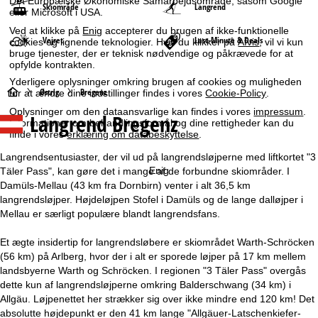
Det Europæiske Økonomiske Samarbejdsområde, såsom Google
Skiområde
Langrend
eller Microsoft i USA.
Ved at klikke på
Enig
accepterer du brugen af ikke-funktionelle
Vejret
Last-Minute & Deals
cookies og lignende teknologier. Hvis du klikker på
Afvis
, vil vi kun
bruge tjenester, der er teknisk nødvendige og påkrævede for at
opfylde kontrakten.
Yderligere oplysninger omkring brugen af cookies og muligheden
S
Østrig
Bregenz
for at ændre dine indstillinger findes i vores
Cookie-Policy
.
Oplysninger om den dataansvarlige kan findes i vores
impressum
.
Langrend Bregenz
t
Informationer om behandlingsformål og dine rettigheder kan du
finde i vores
erklæring om databeskyttelse
.
a
Langrendsentusiaster, der vil ud på langrendsløjperne med liftkortet "3
Enig
Täler Pass", kan gøre det i mange af de forbundne skiområder. I
r
Damüls-Mellau (43 km fra Dornbirn) venter i alt 36,5 km
langrendsløjper. Højdeløjpen Stofel i Damüls og de lange dalløjper i
t
Mellau er særligt populære blandt langrendsfans.
s
Et ægte insidertip for langrendsløbere er skiområdet Warth-Schröcken
(56 km) på Arlberg, hvor der i alt er sporede løjper på 17 km mellem
i
landsbyerne Warth og Schröcken. I regionen "3 Täler Pass" overgås
dette kun af langrendsløjperne omkring Balderschwang (34 km) i
d
Allgäu. Løjpenettet her strækker sig over ikke mindre end 120 km! Det
absolutte højdepunkt er den 41 km lange "Allgäuer-Latschenkiefer-