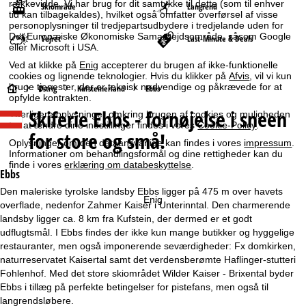
rækkevidde. Vi har brug for dit samtykke til dette (som til enhver
Skiområde
Langrend
tid kan tilbagekaldes), hvilket også omfatter overførsel af visse
personoplysninger til tredjepartsudbydere i tredjelande uden for
Det Europæiske Økonomiske Samarbejdsområde, såsom Google
Vejret
Last-Minute & Deals
eller Microsoft i USA.
Ved at klikke på
Enig
accepterer du brugen af ikke-funktionelle
cookies og lignende teknologier. Hvis du klikker på
Afvis
, vil vi kun
bruge tjenester, der er teknisk nødvendige og påkrævede for at
S
Østrig
Kufsteinerland
Ebbs
opfylde kontrakten.
Skiferie
Ebbs - fornøjelse i sneen
Yderligere oplysninger omkring brugen af cookies og muligheden
t
for at ændre dine indstillinger findes i vores
Cookie-Policy
.
for store og små!
Oplysninger om den dataansvarlige kan findes i vores
impressum
.
a
Informationer om behandlingsformål og dine rettigheder kan du
finde i vores
erklæring om databeskyttelse
.
r
Ebbs
Den maleriske tyrolske landsby Ebbs ligger på 475 m over havets
t
Enig
overflade, nedenfor Zahmer Kaiser i Unterinntal. Den charmerende
landsby ligger ca. 8 km fra Kufstein, der dermed er et godt
s
udflugtsmål. I Ebbs findes der ikke kun mange butikker og hyggelige
restauranter, men også imponerende seværdigheder: Fx domkirken,
i
naturreservatet Kaisertal samt det verdensberømte Haflinger-stutteri
Fohlenhof. Med det store skiområdet Wilder Kaiser - Brixental byder
d
Ebbs i tillæg på perfekte betingelser for pistefans, men også til
langrendsløbere.