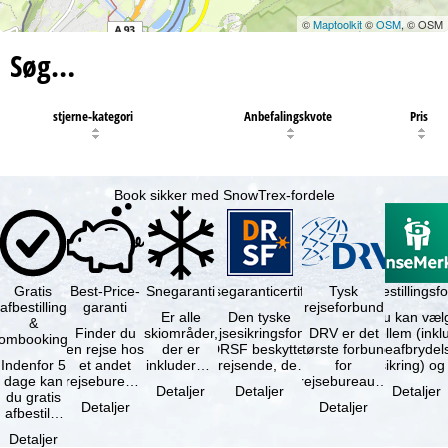
©
Maptoolkit
©
OSM
, © OSM
Søg…
stjerne-kategori
Anbefalingskvote
Pris
Book sikker med SnowTrex-fordele
Gratis
Best-Price-
Snegaranti
Rejsegaranticertifikat
Rejseafbestillingsfo
Tysk
afbestilling
garanti
rejseforbund
Er alle
Den tyske
Du kan væl
&
Finder du
skiområder,
rejsesikringsfond
DRV er det
mellem (inklusiv
ombooking
en rejse hos
der er
DRSF beskytter
største forbund
rejseafbrydel
Indenfor 5
et andet
inkluderet i
rejsende, der
for
dage kan
rejsebureau,
det
booker en
rejsebureauer
Detaljer
Detaljer
Detaljer
du gratis
hvor rejsen
bookede
pakkerejse eller
og
Detaljer
Detaljer
afbestille
er billigere
liftkort -
…
rejsearrangører
din
end en af …
højeste
i Tyskland.
Detaljer
booking.
punkt i …
Mindst …