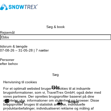
Søg & book
Rejsemål
tidsrum & længde
07-08-26 – 31-05-28 | 7 nætter
Personer
efter behov
Søg
Henvisning til cookies
Ebbs
For et optimalt websted bruger vi cookies til at indsamle
brugsinformationer, som vi, TravelTrex GmbH, også deler med
vores partnere. Der oprettes brugsprofiler baseret på dine
aktiviteter vha. informationer om slutenhed og browser. Disse
Oversigt
Skiregion
brugsprofiler bruges til statistisk analyse, individuelle
produktanbefalinger, individualiseret reklame og måling af