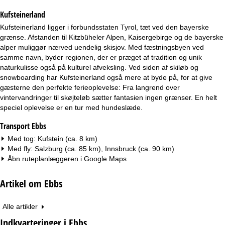
e
Kufsteinerland
Kufsteinerland ligger i forbundsstaten Tyrol, tæt ved den bayerske
grænse. Afstanden til Kitzbüheler Alpen, Kaisergebirge og de bayerske
alper muliggør nærved uendelig skisjov. Med fæstningsbyen ved
samme navn, byder regionen, der er præget af tradition og unik
naturkulisse også på kulturel afveksling. Ved siden af skiløb og
snowboarding har Kufsteinerland også mere at byde på, for at give
gæsterne den perfekte ferieoplevelse: Fra langrend over
vintervandringer til skøjteløb sætter fantasien ingen grænser. En helt
speciel oplevelse er en tur med hundeslæde.
Transport Ebbs
Med tog: Kufstein (ca. 8 km)
Med fly: Salzburg (ca. 85 km), Innsbruck (ca. 90 km)
Åbn ruteplanlæggeren i
Google Maps
Artikel om Ebbs
Alle artikler
Indkvarteringer i Ebbs