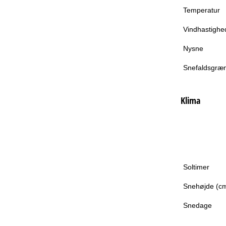
Temperatur
Vindhastighe
Nysne
Snefaldsgræ
Klima
Soltimer
Snehøjde (c
Snedage