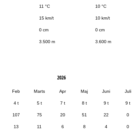
11 °C
10 °C
15 km/t
10 km/t
0 cm
0 cm
3.500 m
3.600 m
2026
Feb
Marts
Apr
Maj
Juni
Juli
4 t
5 t
7 t
8 t
9 t
9 t
107
75
20
51
22
0
13
11
6
8
4
0