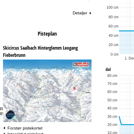
100 cm
Detaljer
80 cm
60 cm
Pisteplan
40 cm
20 cm
Skicircus Saalbach Hinterglemm Leogang
Fieberbrunn
0 cm
1. De
dal
80 cm
70 cm
60 cm
50 cm
40 cm
Rådgivning
Åb
89 88 11 67 eller +4922188828448
Ma
30 cm
Fr
Lø
20 cm
Forstør pistekortet
10 cm