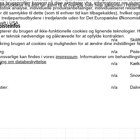
es brugsprofiler baseret på dine aktiviteter vha. informationer om slut
orholdene fra året før samt få et overblik over hele sæsonen i Hinte
atistisk analyse, individuelle produktanbefalinger, individualiseret rekla
 dit samtykke til dette (som til enhver tid kan tilbagekaldes), hvilket og
til tredjepartsudbydere i tredjelande uden for Det Europæiske Økonom
oft i USA.
pisteinfos
terer du brugen af ikke-funktionelle cookies og lignende teknologier. H
r er teknisk nødvendige og påkrævede for at opfylde kontrakten.
:
n/a
Skili
ring brugen af cookies og muligheden for at ændre dine indstillinger f
rg:
n/a
Piste
svarlige kan findes i vores
impressum
. Informationer om behandlings
ring om databeskyttelse
.
d:
n/a
Kælk
n/a
Snow
tier:
n/a
Daln