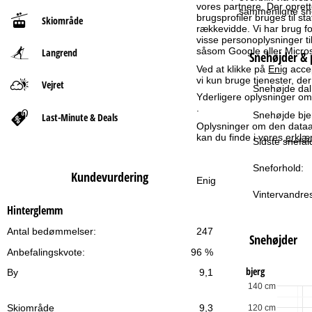
vores partnere. Der oprett
sammenligne snef
brugsprofiler bruges til st
Skiområde
t
rækkevidde. Vi har brug for
visse personoplysninger 
såsom Google eller Micros
Langrend
s
Snehøjder & 
Ved at klikke på
Enig
accep
vi kun bruge tjenester, de
i
Vejret
Snehøjde dal
Yderligere oplysninger omk
.
d
Snehøjde bje
Last-Minute & Deals
Oplysninger om den dataan
kan du finde i vores
erklæ
e
Sidste snefal
Sneforhold:
Kundevurdering
Enig
Vintervandres
Hinterglemm
Antal bedømmelser:
247
Snehøjder
Anbefalingskvote:
96 %
bjerg
By
9,1
140 cm
Skiområde
9,3
120 cm