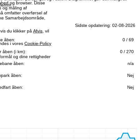
enhed og browser. Disse
rglemm.
me og måling af
så omfatter overførsel af
iske Samarbejdsområde,
Sidste opdatering: 02-08-2026
vis du klikker på
Afvis
, vil
fte åben:
0 / 69
indes i vores
Cookie-Policy
r åben (i km):
0 / 270
formål og dine rettigheder
ebane åben:
n/a
park åben:
Nej
edfart åben:
Nej