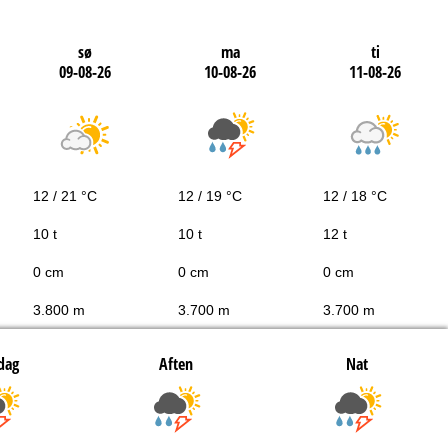
sø
ma
ti
09-08-26
10-08-26
11-08-26
12 / 21 °C
12 / 19 °C
12 / 18 °C
10 t
10 t
12 t
0 cm
0 cm
0 cm
3.800 m
3.700 m
3.700 m
dag
Aften
Nat