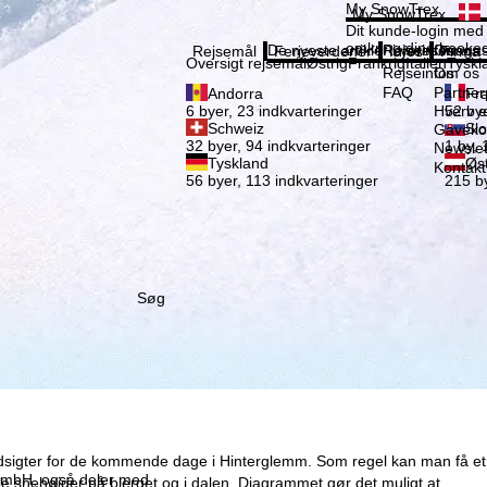
Vælg 
My SnowTrex
My SnowTrex
Tilmeld
Dit kunde-login med 
omkring dine booked
De nyeste artikler i vores magas
Rejseinfos
Om os
Rejsemål
Ferieverdener
Infos
Firma
Oversigt rejsemål
Østrig
Frankrig
Italien
Tyskl
Rejseinfos
Om os
FAQ
Partne
Andorra
Fra
Hverv e
6 byer, 23 indkvarteringer
52 bye
Schweiz
Slo
Gaveko
32 byer, 94 indkvarteringer
1 by, 
Newslet
Tyskland
Øst
Kontakt
56 byer, 113 indkvarteringer
215 by
Søg
rudsigter for de kommende dage i Hinterglemm. Som regel kan man få et
x GmbH, også deler med
le snehøjder på bjerget og i dalen. Diagrammet gør det muligt at