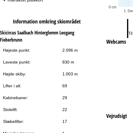
Interaktivt pistekort
0 cm
1. De
Information omkring skiområdet
Skicircus Saalbach Hinterglemm Leogang
Ti
Fieberbrunn
Webcams
Højeste punkt:
2.096 m
Laveste punkt:
830 m
Højde skiby:
1.003 m
Lifter i alt:
69
Kabinebaner:
29
Stolelift:
22
Vejrudsigt
Slæbelifter:
17