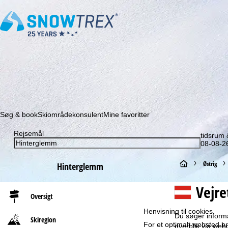
Abonner på vores nyhedsbrev, og gå aldrig mere glip a
Søg & book
Skiområdekonsulent
Mine favoritter
Rejsemål
tidsrum
08-08-26
S
Østrig
Hinterglemm
t
Vejr
Oversigt
a
Henvisning til cookies
Du søger informa
Skiregion
For et optimalt websted b
r
overblik via web