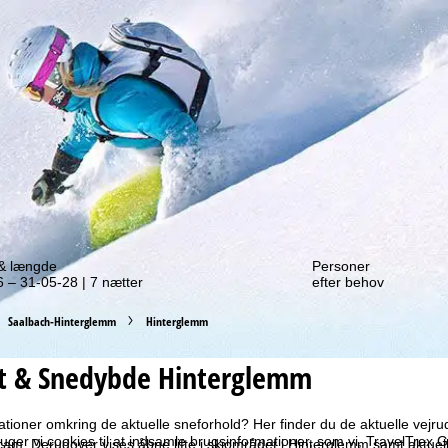
f et tilbud igen!
 & længde
Personer
 – 31-05-28 | 7 nætter
efter behov
Saalbach-Hinterglemm
Hinterglemm
et & Snedybde Hinterglemm
tioner omkring de aktuelle sneforhold? Her finder du de aktuelle vej
ruger vi cookies til at indsamle brugsinformationer, som vi, TravelTre
cam. Derudover vises åbne lifte i skiområdet i Hinterglemm samt aktuel