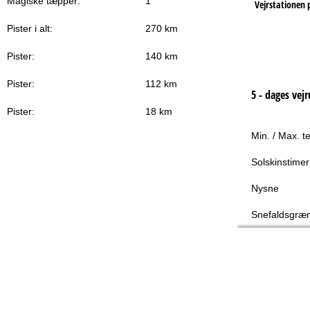
Magiske tæpper:
1
Vejrstationen 
Pister i alt:
270 km
Pister:
140 km
Pister:
112 km
5 - dages vejr
Pister:
18 km
Min. / Max. t
Solskinstimer
Nysne
Snefaldsgræ