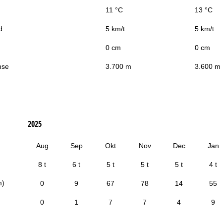
11 °C
13 °C
d
5 km/t
5 km/t
0 cm
0 cm
nse
3.700 m
3.600 m
2025
Aug
Sep
Okt
Nov
Dec
Jan
8 t
6 t
5 t
5 t
5 t
4 t
m)
0
9
67
78
14
55
0
1
7
7
4
9