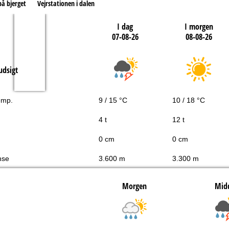
på bjerget
Vejrstationen i dalen
I dag
I morgen
07-08-26
08-08-26
udsigt
emp.
9 / 15 °C
10 / 18 °C
4 t
12 t
0 cm
0 cm
nse
3.600 m
3.300 m
Morgen
Mid