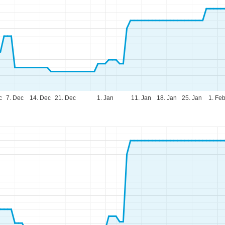
c
7. Dec
14. Dec
21. Dec
1. Jan
11. Jan
18. Jan
25. Jan
1. Fe
ningstider
n-tor:
Kl. 9.00-17.00
e:
Kl. 9.00-14.00
r-søn:
Lukket