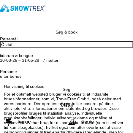
Søg & book
Rejsemål
tidsrum & længde
10-08-26 – 31-05-28 | 7 nætter
Personer
efter behov
Henvisning til cookies
Søg
For et optimalt websted bruger vi cookies til at indsamle
brugsinformationer, som vi, TravelTrex GmbH, også deler med
Ötztal
vores partnere. Der oprettes brugsprofiler baseret på dine
aktiviteter vha. informationer om slutenhed og browser. Disse
brugsprofiler bruges til statistisk analyse, individuelle
produktanbefalinger, individualiseret reklame og måling af
Oversigt
Skiregion
rækkevidde. Vi har brug for dit samtykke til dette (som til enhver
tid kan tilbagekaldes), hvilket også omfatter overførsel af visse
personoplysninger til tredjepartsudbydere i tredjelande uden for