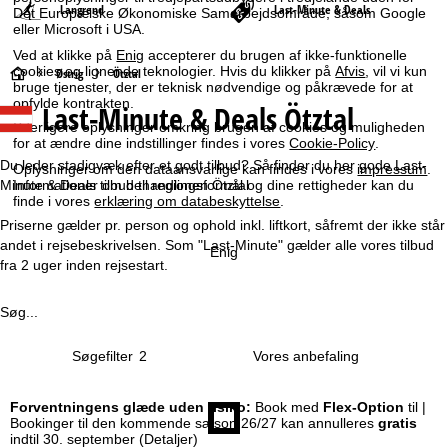
Langrend
Last-Minute & Deals
Det Europæiske Økonomiske Samarbejdsområde, såsom Google
eller Microsoft i USA.
Ved at klikke på
Enig
accepterer du brugen af ikke-funktionelle
cookies og lignende teknologier. Hvis du klikker på
Afvis
, vil vi kun
S
Østrig
Ötztal
bruge tjenester, der er teknisk nødvendige og påkrævede for at
opfylde kontrakten.
Last-Minute & Deals Ötztal
t
Yderligere oplysninger omkring brugen af cookies og muligheden
for at ændre dine indstillinger findes i vores
Cookie-Policy
.
a
Du leder stadigvæk efter et godt tilbud? Så finder du her gode Last-
Oplysninger om den dataansvarlige kan findes i vores
impressum
.
Minute & Deals tilbud til regionen Ötztal.
Informationer om behandlingsformål og dine rettigheder kan du
r
finde i vores
erklæring om databeskyttelse
.
Priserne gælder pr. person og ophold inkl. liftkort, såfremt der ikke står
t
andet i rejsebeskrivelsen. Som "Last-Minute" gælder alle vores tilbud
Enig
fra 2 uger inden rejsestart.
s
Søg...
i
Søgefilter
2
d
e
Forventningens glæde uden risiko:
Book med
Flex-Option
til |
Bookinger til den kommende sæson 26/27 kan annulleres
gratis
indtil 30. september
(Detaljer)