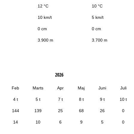
12 °C
10 °C
10 km/t
5 km/t
0 cm
0 cm
3.900 m
3.700 m
2026
Feb
Marts
Apr
Maj
Juni
Juli
4 t
5 t
7 t
8 t
9 t
10 t
144
139
25
68
26
0
14
10
6
9
5
0