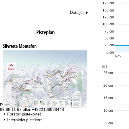
175 cm
150 cm
Detaljer
125 cm
100 cm
Pisteplan
75 cm
50 cm
Silvretta Montafon
25 cm
0 cm
1. Nov
dal
25 cm
20 cm
15 cm
Rådgivning
Åb
89 88 11 67 eller +4922188828448
Ma
10 cm
Forstør pistekortet
Fr
Lø
Interaktivt pistekort
5 cm