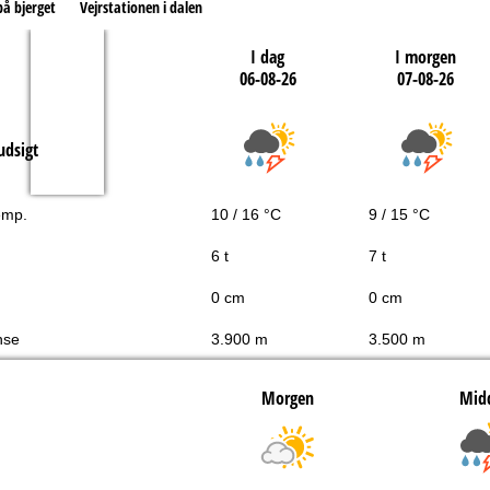
på bjerget
Vejrstationen i dalen
I dag
I morgen
06-08-26
07-08-26
udsigt
emp.
10 / 16 °C
9 / 15 °C
6 t
7 t
0 cm
0 cm
nse
3.900 m
3.500 m
Morgen
Mid