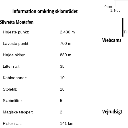
0 cm
Information omkring skiområdet
1. Nov
Silvretta Montafon
Ti
Højeste punkt:
2.430 m
Webcams
Laveste punkt:
700 m
Højde skiby:
889 m
Lifter i alt:
35
Kabinebaner:
10
Stolelift:
18
Slæbelifter:
5
Vejrudsigt
Magiske tæpper:
2
Pister i alt:
141 km