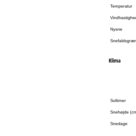
Temperatur
Vindhastighe
Nysne
Snefaldsgræ
Klima
Soltimer
Snehøjde (c
Snedage