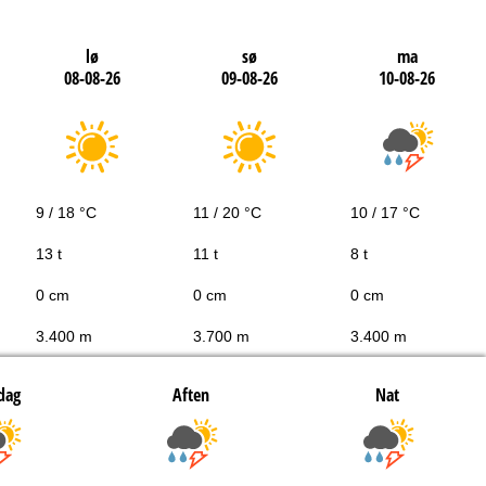
lø
sø
ma
08-08-26
09-08-26
10-08-26
9 / 18 °C
11 / 20 °C
10 / 17 °C
13 t
11 t
8 t
0 cm
0 cm
0 cm
3.400 m
3.700 m
3.400 m
dag
Aften
Nat