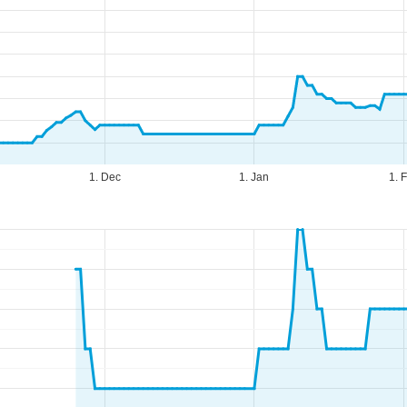
1. Dec
1. Jan
1. 
ningstider
n-tor:
Kl. 9.00-17.00
e:
Kl. 9.00-14.00
r-søn:
Lukket