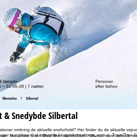
f et tilbud igen!
 & længde
Personer
 – 31-05-28 | 7 nætter
efter behov
Montafon
Silbertal
t & Snedybde Silbertal
tioner omkring de aktuelle sneforhold? Her finder du de aktuelle vejru
ruger vi cookies til at indsamle brugsinformationer, som vi, TravelTre
cam. Derudover vises åbne lifte i skiområdet i Silbertal samt aktuelle s