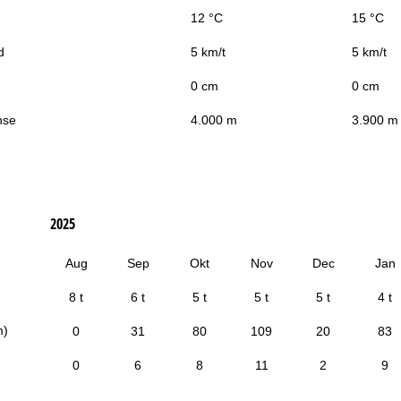
12 °C
15 °C
d
5 km/t
5 km/t
0 cm
0 cm
nse
4.000 m
3.900 m
2025
Aug
Sep
Okt
Nov
Dec
Jan
8 t
6 t
5 t
5 t
5 t
4 t
m)
0
31
80
109
20
83
0
6
8
11
2
9