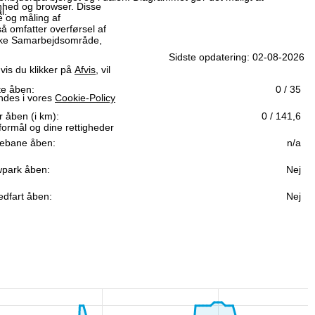
enhed og browser. Disse
l.
me og måling af
så omfatter overførsel af
iske Samarbejdsområde,
Sidste opdatering: 02-08-2026
vis du klikker på
Afvis
, vil
fte åben:
0 / 35
indes i vores
Cookie-Policy
r åben (i km):
0 / 141,6
formål og dine rettigheder
ebane åben:
n/a
park åben:
Nej
edfart åben:
Nej