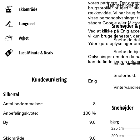
vores partnere. Der oprett
sammenligne snef
brugsprofiler bruges til st
Skiområde
t
rækkevidde. Vi har brug for
visse personoplysninger 
såsom Google eller Micros
Langrend
s
Snehøjder & 
Ved at klikke på
Enig
accep
vi kun bruge tjenester, de
i
Vejret
Snehøjde dal
Yderligere oplysninger omk
.
d
Snehøjde bje
Last-Minute & Deals
Oplysninger om den dataan
kan du finde i vores
erklæ
e
Sidste snefal
Sneforhold:
Kundevurdering
Enig
Vintervandres
Silbertal
Antal bedømmelser:
8
Snehøjder
Anbefalingskvote:
100 %
bjerg
By
9,8
225 cm
200 cm
Skiområde
9,8