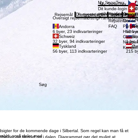
Vælg 
My SnowTrex
Č
My SnowTrex
Tilmeld
Dit kunde-login med 
D
omkring dine booked
De nyeste artikler i vores magas
Rejseinfos
Om os
E
Rejsemål
Ferieverdener
Infos
Firma
Oversigt rejsemål
Østrig
Frankrig
Italien
Tyskl
N
Rejseinfos
Om os
S
FAQ
Partne
Andorra
Fra
Hverv e
6 byer, 23 indkvarteringer
52 bye
Schweiz
Slo
Gaveko
32 byer, 94 indkvarteringer
1 by, 
Newslet
Tyskland
Øst
Kontakt
56 byer, 113 indkvarteringer
215 by
Søg
dsigter for de kommende dage i Silbertal. Som regel kan man få et
x GmbH, også deler med
nehøjder på bjerget og i dalen. Diagrammet gør det muligt at