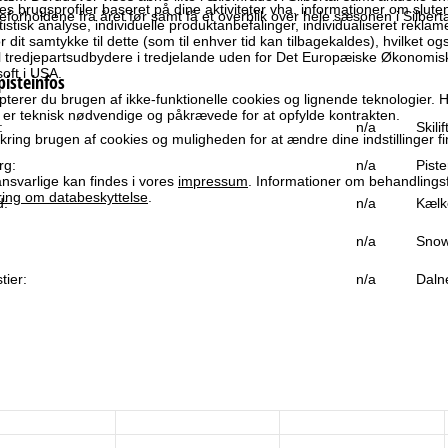
es brugsprofiler baseret på dine aktiviteter vha. informationer om slut
orholdene fra året før samt få et overblik over hele sæsonen i Silberta
atistisk analyse, individuelle produktanbefalinger, individualiseret rekla
 dit samtykke til dette (som til enhver tid kan tilbagekaldes), hvilket og
til tredjepartsudbydere i tredjelande uden for Det Europæiske Økonom
oft i USA.
pisteinfos
terer du brugen af ikke-funktionelle cookies og lignende teknologier. H
r er teknisk nødvendige og påkrævede for at opfylde kontrakten.
:
n/a
Skili
ring brugen af cookies og muligheden for at ændre dine indstillinger f
rg:
n/a
Piste
svarlige kan findes i vores
impressum
. Informationer om behandlings
ring om databeskyttelse
.
d:
n/a
Kælk
n/a
Snow
tier:
n/a
Daln