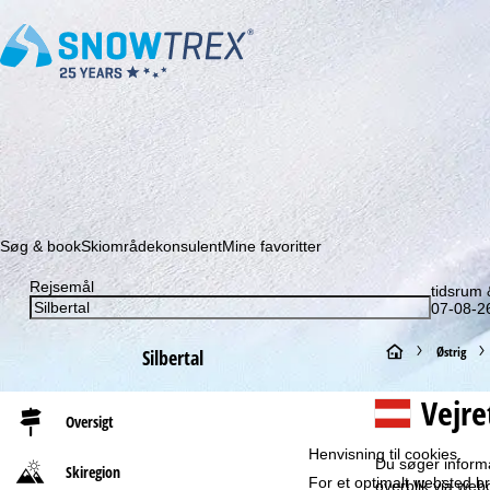
Abonner på vores nyhedsbrev, og gå aldrig mere glip a
Søg & book
Skiområdekonsulent
Mine favoritter
Rejsemål
tidsrum
07-08-26
S
Østrig
Silbertal
t
Vejre
Oversigt
a
Henvisning til cookies
Du søger informa
Skiregion
For et optimalt websted b
r
overblik via web