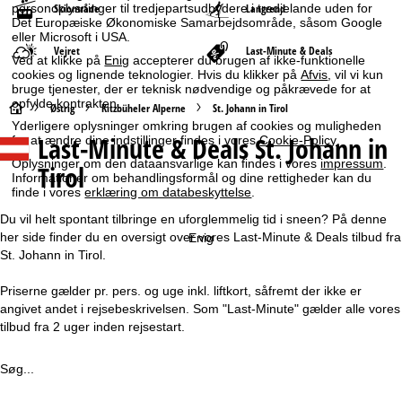
Skiområde
Langrend
personoplysninger til tredjepartsudbydere i tredjelande uden for
Det Europæiske Økonomiske Samarbejdsområde, såsom Google
eller Microsoft i USA.
Vejret
Last-Minute & Deals
Ved at klikke på
Enig
accepterer du brugen af ikke-funktionelle
cookies og lignende teknologier. Hvis du klikker på
Afvis
, vil vi kun
bruge tjenester, der er teknisk nødvendige og påkrævede for at
opfylde kontrakten.
S
Østrig
Kitzbüheler Alperne
St. Johann in Tirol
Yderligere oplysninger omkring brugen af cookies og muligheden
Last-Minute & Deals St. Johann in
for at ændre dine indstillinger findes i vores
Cookie-Policy
.
t
Oplysninger om den dataansvarlige kan findes i vores
impressum
.
Tirol
Informationer om behandlingsformål og dine rettigheder kan du
a
finde i vores
erklæring om databeskyttelse
.
r
Du vil helt spontant tilbringe en uforglemmelig tid i sneen? På denne
her side finder du en oversigt over vores Last-Minute & Deals tilbud fra
Enig
t
St. Johann in Tirol.
Priserne gælder pr. pers. og uge inkl. liftkort, såfremt der ikke er
s
angivet andet i rejsebeskrivelsen. Som "Last-Minute" gælder alle vores
tilbud fra 2 uger inden rejsestart.
i
d
Søg...
e