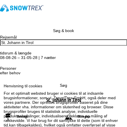
Søg & book
Rejsemål
tidsrum & længde
08-08-26 – 31-05-28 | 7 nætter
Personer
efter behov
Søg
Henvisning til cookies
For et optimalt websted bruger vi cookies til at indsamle
brugsinformationer, som vi, TravelTrex GmbH, også deler med
St. Johann in Tirol
vores partnere. Der oprettes brugsprofiler baseret på dine
aktiviteter vha. informationer om slutenhed og browser. Disse
brugsprofiler bruges til statistisk analyse, individuelle
produktanbefalinger, individualiseret reklame og måling af
Oversigt
Skiregion
rækkevidde. Vi har brug for dit samtykke til dette (som til enhver
tid kan tilbagekaldes), hvilket også omfatter overførsel af visse