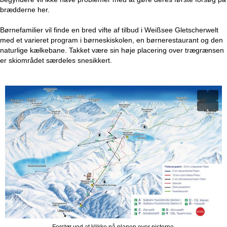
brædderne her.
Børnefamilier vil finde en bred vifte af tilbud i Weißsee Gletscherwelt
med et varieret program i børneskiskolen, en børnerestaurant og den
naturlige kælkebane. Takket være sin høje placering over trægrænsen
er skiområdet særdeles snesikkert.
Forstør ved at klikke på planen over pisterne.