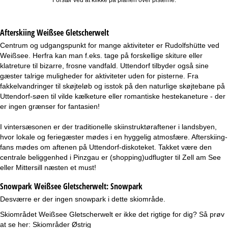
Afterskiing Weißsee Gletscherwelt
Centrum og udgangspunkt for mange aktiviteter er Rudolfshütte ved
Weißsee. Herfra kan man f.eks. tage på forskellige skiture eller
klatreture til bizarre, frosne vandfald. Uttendorf tilbyder også sine
gæster talrige muligheder for aktiviteter uden for pisterne. Fra
fakkelvandringer til skøjteløb og isstok på den naturlige skøjtebane på
Uttendorf-søen til vilde kælketure eller romantiske hestekaneture - der
er ingen grænser for fantasien!
I vintersæsonen er der traditionelle skiinstruktøraftener i landsbyen,
hvor lokale og feriegæster mødes i en hyggelig atmosfære. Afterskiing-
fans mødes om aftenen på Uttendorf-diskoteket. Takket være den
centrale beliggenhed i Pinzgau er (shopping)udflugter til Zell am See
eller Mittersill næsten et must!
Snowpark Weißsee Gletscherwelt:
Snowpark
Desværre er der ingen snowpark i dette skiområde.
Skiområdet Weißsee Gletscherwelt er ikke det rigtige for dig? Så prøv
at se her:
Skiområder Østrig