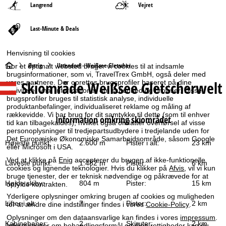
Langrend
Vejret
Last-Minute & Deals
Henvisning til cookies
S
Østrig
Uttendorf - Weißsee Gletscher
For et optimalt websted bruger vi cookies til at indsamle
brugsinformationer, som vi, TravelTrex GmbH, også deler med
Skiområde
Weißsee Gletscherwelt
vores partnere. Der oprettes brugsprofiler baseret på dine
t
aktiviteter vha. informationer om slutenhed og browser. Disse
brugsprofiler bruges til statistisk analyse, individuelle
a
produktanbefalinger, individualiseret reklame og måling af
rækkevidde. Vi har brug for dit samtykke til dette (som til enhver
Information omkring skiområdet
tid kan tilbagekaldes), hvilket også omfatter overførsel af visse
r
personoplysninger til tredjepartsudbydere i tredjelande uden for
Det Europæiske Økonomiske Samarbejdsområde, såsom Google
Højeste punkt:
2.600 m
Pister i alt:
23 km
eller Microsoft i USA.
t
Ved at klikke på
Enig
accepterer du brugen af ikke-funktionelle
Laveste punkt:
1.482 m
Pister:
6 km
cookies og lignende teknologier. Hvis du klikker på
Afvis
, vil vi kun
s
bruge tjenester, der er teknisk nødvendige og påkrævede for at
Højde skiby:
804 m
Pister:
15 km
opfylde kontrakten.
i
Yderligere oplysninger omkring brugen af cookies og muligheden
Lifter i alt:
7
Pister:
2 km
for at ændre dine indstillinger findes i vores
Cookie-Policy
.
d
Oplysninger om den dataansvarlige kan findes i vores
impressum
.
Kabinebaner:
2
Skiruter:
2 km
Informationer om behandlingsformål og dine rettigheder kan du