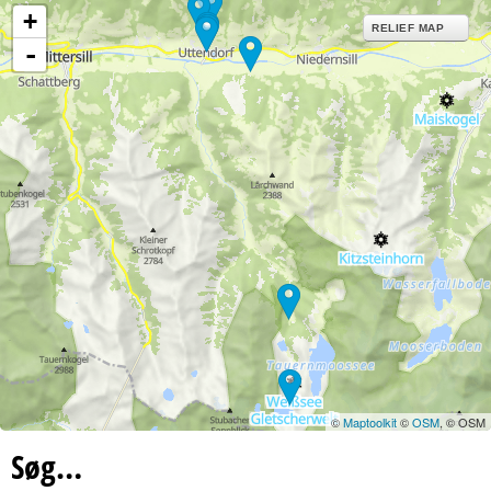
+
RELIEF MAP
-
©
Maptoolkit
©
OSM
, © OSM
Søg…