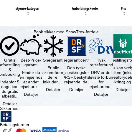
stjerne-kategori
Anbefalingskvote
Pris
Book sikker med SnowTrex-fordele
Gratis
Best-Price-
Snegaranti
Rejsegaranticertifikat
Rejseafbestillingsfo
Tysk
afbestilling
garanti
rejseforbund
Er alle
Den tyske
Du kan væl
&
Finder du
skiområder,
rejsesikringsfond
DRV er det
mellem (inklusiv
ombooking
en rejse hos
der er
DRSF beskytter
største forbund
rejseafbrydel
Indenfor 5
et andet
inkluderet i
rejsende, der
for
dage kan
rejsebureau,
det
booker en
rejsebureauer
Detaljer
Detaljer
Detaljer
du gratis
hvor rejsen
bookede
pakkerejse eller
og
Detaljer
Detaljer
afbestille
er billigere
liftkort -
…
rejsearrangører
din
end en af …
højeste
i Tyskland.
Detaljer
booking.
punkt i …
Mindst …
Sikkerhed
:
Det er
dog en …
Betalingsformer
: