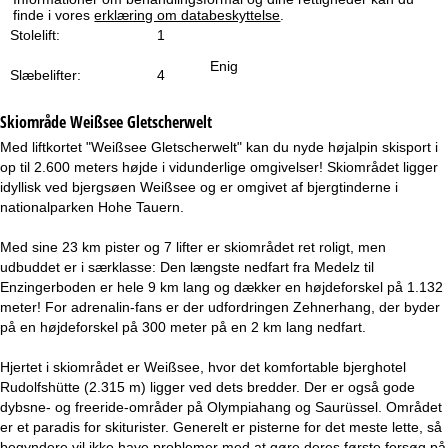
e
finde i vores
erklæring om databeskyttelse
.
Stolelift:
1
Enig
Slæbelifter:
4
Skiområde
Weißsee Gletscherwelt
Med liftkortet "Weißsee Gletscherwelt" kan du nyde højalpin skisport i
op til 2.600 meters højde i vidunderlige omgivelser! Skiområdet ligger
idyllisk ved bjergsøen Weißsee og er omgivet af bjergtinderne i
nationalparken Hohe Tauern.
Med sine 23 km pister og 7 lifter er skiområdet ret roligt, men
udbuddet er i særklasse: Den længste nedfart fra Medelz til
Enzingerboden er hele 9 km lang og dækker en højdeforskel på 1.132
meter! For adrenalin-fans er der udfordringen Zehnerhang, der byder
på en højdeforskel på 300 meter på en 2 km lang nedfart.
Hjertet i skiområdet er Weißsee, hvor det komfortable bjerghotel
Rudolfshütte (2.315 m) ligger ved dets bredder. Der er også gode
dybsne- og freeride-områder på Olympiahang og Saurüssel. Området
er et paradis for skiturister. Generelt er pisterne for det meste lette, så
begyndere vil ikke have problemer med at gøre deres første forsøg på