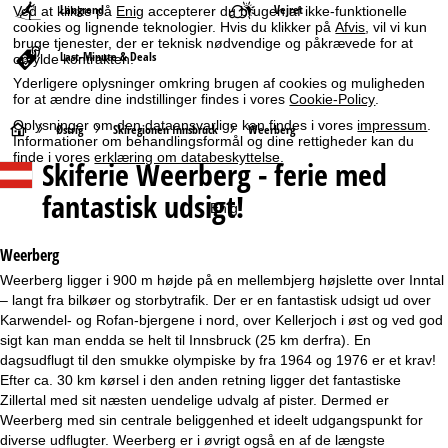
Langrend
Vejret
Ved at klikke på
Enig
accepterer du brugen af ikke-funktionelle
cookies og lignende teknologier. Hvis du klikker på
Afvis
, vil vi kun
bruge tjenester, der er teknisk nødvendige og påkrævede for at
Last-Minute & Deals
opfylde kontrakten.
Yderligere oplysninger omkring brugen af cookies og muligheden
for at ændre dine indstillinger findes i vores
Cookie-Policy
.
Oplysninger om den dataansvarlige kan findes i vores
impressum
.
S
Østrig
Skiregionen Innsbruck
Weerberg
Informationer om behandlingsformål og dine rettigheder kan du
finde i vores
erklæring om databeskyttelse
.
Skiferie
Weerberg - ferie med
t
fantastisk udsigt!
Enig
a
r
Weerberg
Weerberg ligger i 900 m højde på en mellembjerg højslette over Inntal
t
– langt fra bilkøer og storbytrafik. Der er en fantastisk udsigt ud over
Karwendel- og Rofan-bjergene i nord, over Kellerjoch i øst og ved god
s
sigt kan man endda se helt til Innsbruck (25 km derfra). En
dagsudflugt til den smukke olympiske by fra 1964 og 1976 er et krav!
i
Efter ca. 30 km kørsel i den anden retning ligger det fantastiske
Zillertal med sit næsten uendelige udvalg af pister. Dermed er
d
Weerberg med sin centrale beliggenhed et ideelt udgangspunkt for
diverse udflugter. Weerberg er i øvrigt også en af de længste