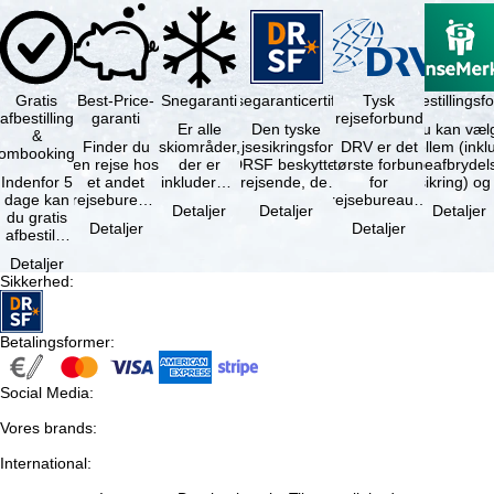
Gratis
Best-Price-
Snegaranti
Rejsegaranticertifikat
Rejseafbestillingsfo
Tysk
afbestilling
garanti
rejseforbund
Er alle
Den tyske
Du kan væl
&
Finder du
skiområder,
rejsesikringsfond
DRV er det
mellem (inklusiv
ombooking
en rejse hos
der er
DRSF beskytter
største forbund
rejseafbrydel
Indenfor 5
et andet
inkluderet i
rejsende, der
for
dage kan
rejsebureau,
det
booker en
rejsebureauer
Detaljer
Detaljer
Detaljer
du gratis
hvor rejsen
bookede
pakkerejse eller
og
Detaljer
Detaljer
afbestille
er billigere
liftkort -
…
rejsearrangører
din
end en af …
højeste
i Tyskland.
Detaljer
booking.
punkt i …
Mindst …
Sikkerhed
:
Det er
dog en …
Betalingsformer
:
Social Media
:
Vores brands
:
International
: