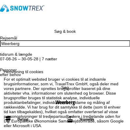
Søg & book
Rejsemål
tidsrum & længde
07-08-26 – 30-05-28 | 7 nætter
Personer
Henvisning til cookies
efter behov
For et optimalt websted bruger vi cookies til at indsamle
brugsinformationer, som vi, TravelTrex GmbH, også deler med
Søg
vores partnere. Der oprettes brugsprofiler baseret på dine
aktiviteter vha. informationer om slutenhed og browser. Disse
brugsprofiler bruges til statistisk analyse, individuelle
Weerberg
produktanbefalinger, individualiseret reklame og måling af
rækkevidde. Vi har brug for dit samtykke til dette (som til enhver
tid kan tilbagekaldes), hvilket også omfatter overførsel af visse
personoplysninger til tredjepartsudbydere i tredjelande uden for
Oversigt
Skiområde
Det Europæiske Økonomiske Samarbejdsområde, såsom Google
eller Microsoft i USA.