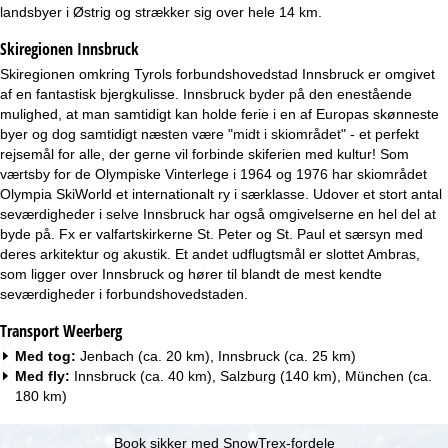
e
landsbyer i Østrig og strækker sig over hele 14 km.
Skiregionen Innsbruck
Skiregionen omkring Tyrols forbundshovedstad Innsbruck er omgivet
af en fantastisk bjergkulisse. Innsbruck byder på den enestående
mulighed, at man samtidigt kan holde ferie i en af Europas skønneste
byer og dog samtidigt næsten være "midt i skiområdet" - et perfekt
rejsemål for alle, der gerne vil forbinde skiferien med kultur! Som
værtsby for de Olympiske Vinterlege i 1964 og 1976 har skiområdet
Olympia SkiWorld et internationalt ry i særklasse. Udover et stort antal
seværdigheder i selve Innsbruck har også omgivelserne en hel del at
byde på. Fx er valfartskirkerne St. Peter og St. Paul et særsyn med
deres arkitektur og akustik. Et andet udflugtsmål er slottet Ambras,
som ligger over Innsbruck og hører til blandt de mest kendte
seværdigheder i forbundshovedstaden.
Transport Weerberg
Med tog:
Jenbach (ca. 20 km), Innsbruck (ca. 25 km)
Med fly:
Innsbruck (ca. 40 km), Salzburg (140 km), München (ca.
180 km)
Book sikker med SnowTrex-fordele