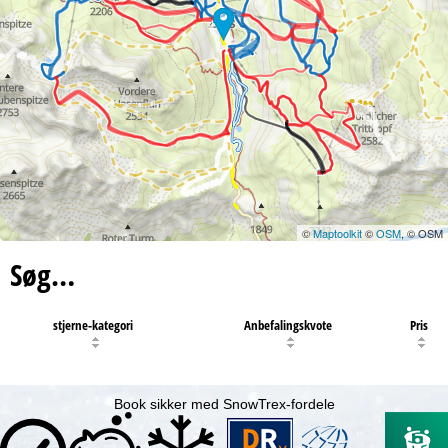
©
Maptoolkit
©
OSM
, © OSM
Søg…
stjerne-kategori
Anbefalingskvote
Pris
Book sikker med SnowTrex-fordele