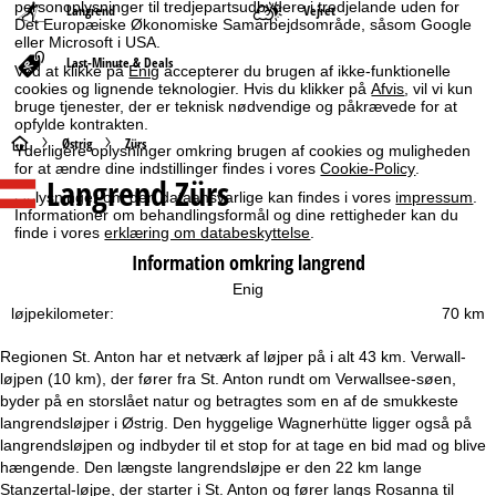
personoplysninger til tredjepartsudbydere i tredjelande uden for
Langrend
Vejret
Det Europæiske Økonomiske Samarbejdsområde, såsom Google
eller Microsoft i USA.
Last-Minute & Deals
Ved at klikke på
Enig
accepterer du brugen af ikke-funktionelle
cookies og lignende teknologier. Hvis du klikker på
Afvis
, vil vi kun
bruge tjenester, der er teknisk nødvendige og påkrævede for at
opfylde kontrakten.
S
Østrig
Zürs
Yderligere oplysninger omkring brugen af cookies og muligheden
for at ændre dine indstillinger findes i vores
Cookie-Policy
.
Langrend Zürs
t
Oplysninger om den dataansvarlige kan findes i vores
impressum
.
Informationer om behandlingsformål og dine rettigheder kan du
a
finde i vores
erklæring om databeskyttelse
.
Information omkring langrend
r
Enig
løjpekilometer:
70 km
t
Regionen St. Anton har et netværk af løjper på i alt 43 km. Verwall-
s
løjpen (10 km), der fører fra St. Anton rundt om Verwallsee-søen,
byder på en storslået natur og betragtes som en af de smukkeste
i
langrendsløjper i Østrig. Den hyggelige Wagnerhütte ligger også på
langrendsløjpen og indbyder til et stop for at tage en bid mad og blive
d
hængende. Den længste langrendsløjpe er den 22 km lange
Stanzertal-løjpe, der starter i St. Anton og fører langs Rosanna til