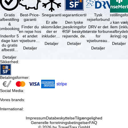
Gratis
Best-Price-
Snegaranti
Rejsegaranticertifikat
Rejseafbestillingsfo
Tysk
afbestilling
garanti
rejseforbund
Er alle
Den tyske
Du kan væl
&
Finder du
skiområder,
rejsesikringsfond
DRV er det
mellem (inklusiv
ombooking
en rejse hos
der er
DRSF beskytter
største forbund
rejseafbrydel
Indenfor 5
et andet
inkluderet i
rejsende, der
for
dage kan
rejsebureau,
det
booker en
rejsebureauer
Detaljer
Detaljer
Detaljer
du gratis
hvor rejsen
bookede
pakkerejse eller
og
Detaljer
Detaljer
afbestille
er billigere
liftkort -
…
rejsearrangører
din
end en af …
højeste
i Tyskland.
Detaljer
booking.
punkt i …
Mindst …
Sikkerhed
:
Det er
dog en …
Betalingsformer
:
Social Media
:
Vores brands
:
International
:
Impressum
Databeskyttelse
Tilgængelighed
Generelle forretningsbetingelser
FAQ
© 2026 by TravelTrex GmbH