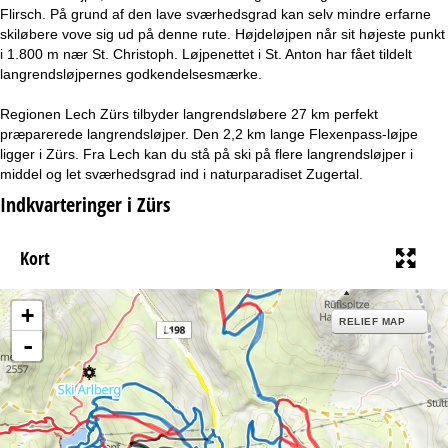
e
Flirsch. På grund af den lave sværhedsgrad kan selv mindre erfarne
skiløbere vove sig ud på denne rute. Højdeløjpen når sit højeste punkt
i 1.800 m nær St. Christoph. Løjpenettet i St. Anton har fået tildelt
langrendsløjpernes godkendelsesmærke.
Regionen Lech Zürs tilbyder langrendsløbere 27 km perfekt
præparerede langrendsløjper. Den 2,2 km lange Flexenpass-løjpe
ligger i Zürs. Fra Lech kan du stå på ski på flere langrendsløjper i
middel og let sværhedsgrad ind i naturparadiset Zugertal.
Indkvarteringer i Zürs
Kort
+
RELIEF MAP
-