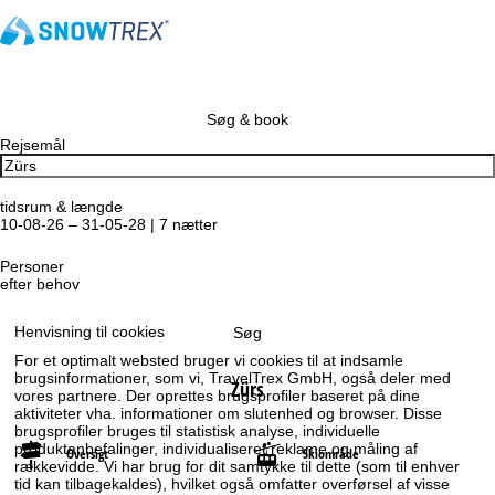
Søg & book
Rejsemål
tidsrum & længde
10-08-26 – 31-05-28 | 7 nætter
Personer
efter behov
Henvisning til cookies
Søg
For et optimalt websted bruger vi cookies til at indsamle
brugsinformationer, som vi, TravelTrex GmbH, også deler med
Zürs
vores partnere. Der oprettes brugsprofiler baseret på dine
aktiviteter vha. informationer om slutenhed og browser. Disse
brugsprofiler bruges til statistisk analyse, individuelle
produktanbefalinger, individualiseret reklame og måling af
Oversigt
Skiområde
rækkevidde. Vi har brug for dit samtykke til dette (som til enhver
tid kan tilbagekaldes), hvilket også omfatter overførsel af visse