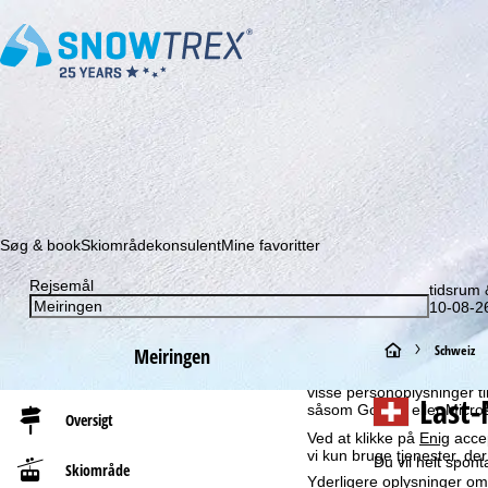
Abonner på vores nyhedsbrev, og gå aldrig mere glip a
Søg & book
Skiområdekonsulent
Mine favoritter
Rejsemål
tidsrum
Henvisning til cookies
10-08-26
For et optimalt websted b
vores partnere. Der oprett
S
Schweiz
Meiringen
brugsprofiler bruges til st
rækkevidde. Vi har brug for
visse personoplysninger 
t
Last-
såsom Google eller Micros
Oversigt
Ved at klikke på
Enig
accep
a
vi kun bruge tjenester, de
Du vil helt spon
Skiområde
Yderligere oplysninger omk
r