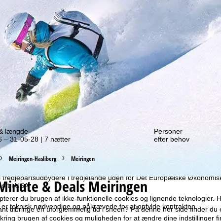
f et tilbud igen!
 & længde
Personer
 – 31-05-28 | 7 nætter
efter behov
ruger vi cookies til at indsamle brugsinformationer, som vi, TravelTre
es brugsprofiler baseret på dine aktiviteter vha. informationer om slut
Meiringen-Hasliberg
Meiringen
atistisk analyse, individuelle produktanbefalinger, individualiseret rekla
 dit samtykke til dette (som til enhver tid kan tilbagekaldes), hvilket og
til tredjepartsudbydere i tredjelande uden for Det Europæiske Økonom
Minute & Deals Meiringen
oft i USA.
terer du brugen af ikke-funktionelle cookies og lignende teknologier. H
r er teknisk nødvendige og påkrævede for at opfylde kontrakten.
tant tilbringe en uforglemmelig tid i sneen? På denne her side finder du
ring brugen af cookies og muligheden for at ændre dine indstillinger f