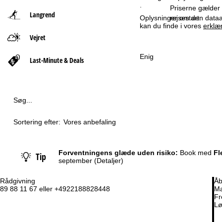
.
Priserne gælder p
Langrend
t
rejsestart.
Oplysninger om den dataan
kan du finde i vores
erklæ
Vejret
s
Enig
i
Last-Minute & Deals
d
e
Søg...
Sortering efter:
Vores anbefaling
Forventningens glæde uden risiko:
Book med
Fl
Tip
september
(Detaljer)
Rådgivning
Åb
89 88 11 67 eller +4922188828448
Ma
Fr
Lø