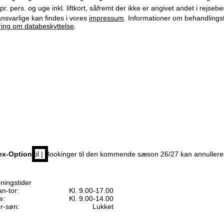
r. pers. og uge inkl. liftkort, såfremt der ikke er angivet andet i rejse
svarlige kan findes i vores
impressum
. Informationer om behandlings
ring om databeskyttelse
.
ex-Option
til | Bookinger til den kommende sæson 26/27 kan annuller
ningstider
n-tor:
Kl. 9.00-17.00
e:
Kl. 9.00-14.00
r-søn:
Lukket