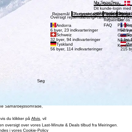
Vælg 
My SnowTrex
My SnowTrex
Tilmeld
Dit kunde-login med 
omkring dine booked
De nyeste artikler i vores magas
Rejseinfos
Om os
Rejsemål
Ferieverdener
Infos
Firma
Oversigt rejsemål
Østrig
Frankrig
Italien
Tyskl
Rejseinfos
Om os
FAQ
Partne
Andorra
Fra
Hverv e
6 byer, 23 indkvarteringer
52 bye
Schweiz
Slo
Gaveko
32 byer, 94 indkvarteringer
1 by, 
Newslet
Tyskland
Øst
Kontakt
56 byer, 114 indkvarteringer
215 by
Søg
x GmbH, også deler med
enhed og browser. Disse
me og måling af
så omfatter overførsel af
iske Samarbejdsområde,
vis du klikker på
Afvis
, vil
 en oversigt over vores Last-Minute & Deals tilbud fra Meiringen.
indes i vores
Cookie-Policy