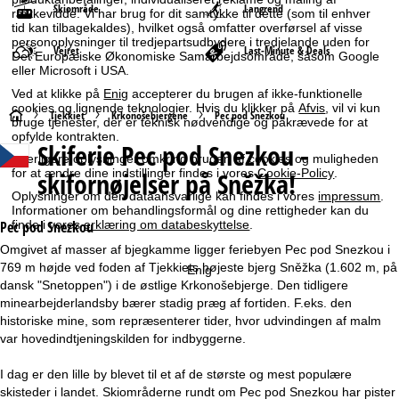
Skiområde
Langrend
rækkevidde. Vi har brug for dit samtykke til dette (som til enhver
tid kan tilbagekaldes), hvilket også omfatter overførsel af visse
personoplysninger til tredjepartsudbydere i tredjelande uden for
Vejret
Last-Minute & Deals
Det Europæiske Økonomiske Samarbejdsområde, såsom Google
eller Microsoft i USA.
Ved at klikke på
Enig
accepterer du brugen af ikke-funktionelle
cookies og lignende teknologier. Hvis du klikker på
Afvis
, vil vi kun
S
Tjekkiet
Krkonošebjergene
Pec pod Snezkou
bruge tjenester, der er teknisk nødvendige og påkrævede for at
opfylde kontrakten.
Skiferie
Pec pod Snezkou -
t
Yderligere oplysninger omkring brugen af cookies og muligheden
for at ændre dine indstillinger findes i vores
Cookie-Policy
.
skifornøjelser på Sněžka!
a
Oplysninger om den dataansvarlige kan findes i vores
impressum
.
Informationer om behandlingsformål og dine rettigheder kan du
r
finde i vores
erklæring om databeskyttelse
.
Pec pod Snezkou
Omgivet af masser af bjegkamme ligger feriebyen Pec pod Snezkou i
t
769 m højde ved foden af Tjekkiets højeste bjerg Sněžka (1.602 m, på
Enig
dansk "Snetoppen") i de østlige Krkonošebjerge. Den tidligere
s
minearbejderlandsby bærer stadig præg af fortiden. F.eks. den
historiske mine, som repræsenterer tider, hvor udvindingen af malm
i
var hovedindtjeningskilden for indbyggerne.
d
I dag er den lille by blevet til et af de største og mest populære
skisteder i landet. Skiområderne rundt om Pec pod Snezkou har pister