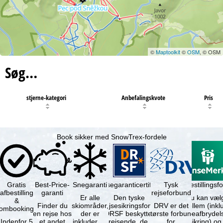
©
Maptoolkit
©
OSM
, © OSM
Søg…
stjerne-kategori
Anbefalingskvote
Pris
Book sikker med SnowTrex-fordele
Gratis
Best-Price-
Snegaranti
Rejsegaranticertifikat
Rejseafbestillingsfo
Tysk
afbestilling
garanti
rejseforbund
Er alle
Den tyske
Du kan væl
&
Finder du
skiområder,
rejsesikringsfond
DRV er det
mellem (inklusiv
ombooking
en rejse hos
der er
DRSF beskytter
største forbund
rejseafbrydel
Indenfor 5
et andet
inkluderet i
rejsende, der
for