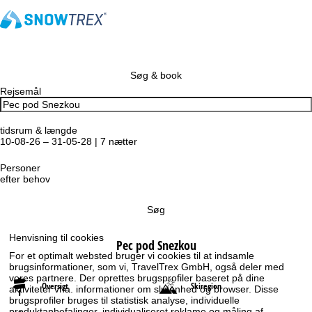
Søg & book
Rejsemål
tidsrum & længde
10-08-26 – 31-05-28 | 7 nætter
Personer
efter behov
Søg
Henvisning til cookies
Pec pod Snezkou
For et optimalt websted bruger vi cookies til at indsamle
brugsinformationer, som vi, TravelTrex GmbH, også deler med
vores partnere. Der oprettes brugsprofiler baseret på dine
Oversigt
Skiregion
aktiviteter vha. informationer om slutenhed og browser. Disse
brugsprofiler bruges til statistisk analyse, individuelle
produktanbefalinger, individualiseret reklame og måling af