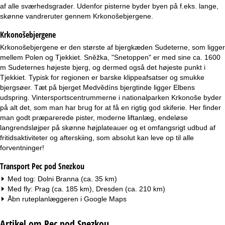
e
af alle sværhedsgrader. Udenfor pisterne byder byen på f.eks. lange,
skønne vandreruter gennem Krkonošebjergene.
Krkonošebjergene
Krkonošebjergene er den største af bjergkæden Sudeterne, som ligger
mellem Polen og Tjekkiet. Sněžka, "Snetoppen" er med sine ca. 1600
m Sudeternes højeste bjerg, og dermed også det højeste punkt i
Tjekkiet. Typisk for regionen er barske klippeafsatser og smukke
bjergsøer. Tæt på bjerget Medvědíns bjergtinde ligger Elbens
udspring. Vintersportscentrummerne i nationalparken Krkonoše byder
på alt det, som man har brug for at få en rigtig god skiferie. Her finder
man godt præparerede pister, moderne liftanlæg, endeløse
langrendsløjper på skønne højplateauer og et omfangsrigt udbud af
fritidsaktiviteter og afterskiing, som absolut kan leve op til alle
forventninger!
Transport Pec pod Snezkou
Med tog: Dolni Branna (ca. 35 km)
Med fly: Prag (ca. 185 km), Dresden (ca. 210 km)
Åbn ruteplanlæggeren i
Google Maps
Artikel om Pec pod Snezkou