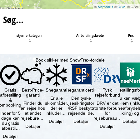
©
Maptoolkit
©
OSM
, © OSM
Søg…
stjerne-kategori
Anbefalingskvote
Pris
Book sikker med SnowTrex-fordele
Gratis
Best-Price-
Snegaranti
Rejsegaranticertifikat
Rejseafbestillingsfo
Tysk
afbestilling
garanti
rejseforbund
Er alle
Den tyske
Du kan væl
&
Finder du
skiområder,
rejsesikringsfond
DRV er det
mellem (inklusiv
ombooking
en rejse hos
der er
DRSF beskytter
største forbund
rejseafbrydel
Indenfor 5
et andet
inkluderet i
rejsende, der
for
dage kan
rejsebureau,
det
booker en
rejsebureauer
Detaljer
Detaljer
Detaljer
du gratis
hvor rejsen
bookede
pakkerejse eller
og
Detaljer
Detaljer
afbestille
er billigere
liftkort -
…
rejsearrangører
din
end en af …
højeste
i Tyskland.
Detaljer
booking.
punkt i …
Mindst …