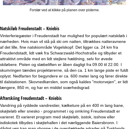
Forstør ved at klikke på planen over pisterne.
Natskiløb
Freudenstadt – Kniebis
Vinterferiegæster i Freudenstadt har mulighed for populært natskiløb i
nærheden. Hvis man vil stå på ski om natten, tiltrækkes natteravnene
af det lille, fine natskiområde Vogelskopf. Det ligger ca. 24 km fra
Freudendstadt, lidt væk fra Schwarzwald-Hochstraße og tilbyder et
attraktivt område med en lidt stejlere hældning, selv for øvede
skiløbere. Pisten og slæbeliften er åben dagligt fra 09.00 til 22.00. I
skumringen tændes projektørerne, så den ca. 1 km lange piste er fuldt
oplyst. Nedfarten for begyndere er ca. 600 meter lang og fører direkte
til dalstationen. Skovnedkørslen, som også kaldes "motorvejen", er lidt
længere, 850 m, og har en middel sværhedsgrad.
Afterskiing Freudenstadt – Kniebis
Vandring på ryddede vandrestier, kælketure på en 400 m lang bane,
skøjteløb eller snesko - programmet i og omkring Freudenstadt er
varieret. Et varieret program med skøjteløb, isstok, isshow eller
isdiskotek tilbydes i skøjtehallen i det nærliggende Baiersbronn. I
dårligt vejr kan man shoppe i de overdækkede arkader på Tysklands