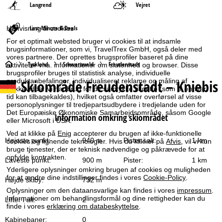
Langrend
Vejret
Last-Minute & Deals
Henvisning til cookies
For et optimalt websted bruger vi cookies til at indsamle
brugsinformationer, som vi, TravelTrex GmbH, også deler med
vores partnere. Der oprettes brugsprofiler baseret på dine
S
Tyskland
Schwarzwald
Freudenstadt
aktiviteter vha. informationer om slutenhed og browser. Disse
brugsprofiler bruges til statistisk analyse, individuelle
Skiområde
Freudenstadt – Kniebis
produktanbefalinger, individualiseret reklame og måling af
t
rækkevidde. Vi har brug for dit samtykke til dette (som til enhver
tid kan tilbagekaldes), hvilket også omfatter overførsel af visse
a
personoplysninger til tredjepartsudbydere i tredjelande uden for
Det Europæiske Økonomiske Samarbejdsområde, såsom Google
Information omkring skiområdet
eller Microsoft i USA.
r
Ved at klikke på
Enig
accepterer du brugen af ikke-funktionelle
Højeste punkt:
940 m
Pister i alt:
1 km
cookies og lignende teknologier. Hvis du klikker på
Afvis
, vil vi kun
t
bruge tjenester, der er teknisk nødvendige og påkrævede for at
opfylde kontrakten.
Laveste punkt:
900 m
Pister:
1 km
s
Yderligere oplysninger omkring brugen af cookies og muligheden
for at ændre dine indstillinger findes i vores
Cookie-Policy
.
Højde skiby:
732 m
i
Oplysninger om den dataansvarlige kan findes i vores
impressum
.
Informationer om behandlingsformål og dine rettigheder kan du
Lifter i alt:
2
d
finde i vores
erklæring om databeskyttelse
.
Kabinebaner:
0