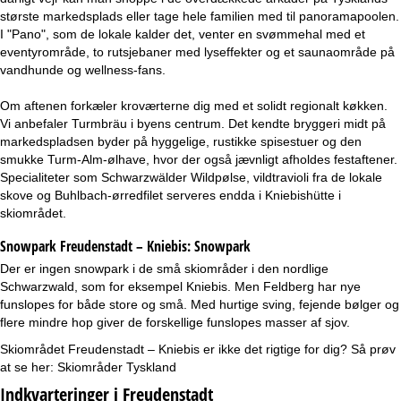
største markedsplads eller tage hele familien med til panoramapoolen.
I "Pano", som de lokale kalder det, venter en svømmehal med et
eventyrområde, to rutsjebaner med lyseffekter og et saunaområde på
vandhunde og wellness-fans.
Om aftenen forkæler kroværterne dig med et solidt regionalt køkken.
Vi anbefaler Turmbräu i byens centrum. Det kendte bryggeri midt på
markedspladsen byder på hyggelige, rustikke spisestuer og den
smukke Turm-Alm-ølhave, hvor der også jævnligt afholdes festaftener.
Specialiteter som Schwarzwälder Wildpølse, vildtravioli fra de lokale
skove og Buhlbach-ørredfilet serveres endda i Kniebishütte i
skiområdet.
Snowpark Freudenstadt – Kniebis:
Snowpark
Der er ingen snowpark i de små skiområder i den nordlige
Schwarzwald, som for eksempel Kniebis. Men Feldberg har nye
funslopes for både store og små. Med hurtige sving, fejende bølger og
flere mindre hop giver de forskellige funslopes masser af sjov.
Skiområdet Freudenstadt – Kniebis er ikke det rigtige for dig? Så prøv
at se her:
Skiområder Tyskland
Indkvarteringer i Freudenstadt