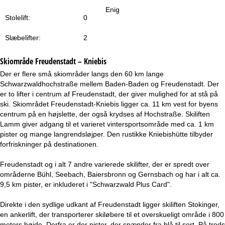
e
Enig
Stolelift:
0
Slæbelifter:
2
Skiområde
Freudenstadt – Kniebis
Der er flere små skiområder langs den 60 km lange
Schwarzwaldhochstraße mellem Baden-Baden og Freudenstadt. Der
er to lifter i centrum af Freudenstadt, der giver mulighed for at stå på
ski. Skiområdet Freudenstadt-Kniebis ligger ca. 11 km vest for byens
centrum på en højslette, der også krydses af Hochstraße. Skiliften
Lamm giver adgang til et varieret vintersportsområde med ca. 1 km
pister og mange langrendsløjper. Den rustikke Kniebishütte tilbyder
forfriskninger på destinationen.
Freudenstadt og i alt 7 andre varierede skilifter, der er spredt over
områderne Bühl, Seebach, Baiersbronn og Gernsbach og har i alt ca.
9,5 km pister, er inkluderet i "Schwarzwald Plus Card".
Direkte i den sydlige udkant af Freudenstadt ligger skiliften Stokinger,
en ankerlift, der transporterer skiløbere til et overskueligt område i 800
meters højde. Derfra er der pister, der spænder fra blå til sort. På trods