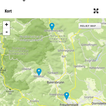
Kort
+
RELIEF MAP
-