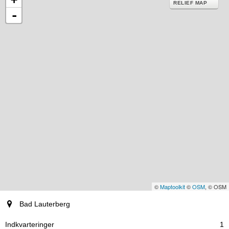
RELIEF MAP
-
©
Maptoolkit
©
OSM
, © OSM
by
Bad Lauterberg
Indkvarteringer
1