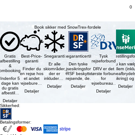
0
Book sikker med SnowTrex-fordele
Gratis
Best-Price-
Snegaranti
Rejsegaranticertifikat
Rejseafbestillingsfo
Tysk
afbestilling
garanti
rejseforbund
Er alle
Den tyske
Du kan væl
&
Finder du
skiområder,
rejsesikringsfond
DRV er det
mellem (inklusiv
ombooking
en rejse hos
der er
DRSF beskytter
største forbund
rejseafbrydel
Indenfor 5
et andet
inkluderet i
rejsende, der
for
dage kan
rejsebureau,
det
booker en
rejsebureauer
Detaljer
Detaljer
Detaljer
du gratis
hvor rejsen
bookede
pakkerejse eller
og
Detaljer
Detaljer
afbestille
er billigere
liftkort -
…
rejsearrangører
din
end en af …
højeste
i Tyskland.
Detaljer
booking.
punkt i …
Mindst …
Sikkerhed
:
Det er
dog en …
Betalingsformer
: