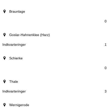
Braunlage
0
Goslar-Hahnenklee (Harz)
1
Schierke
0
Thale
3
Wernigerode