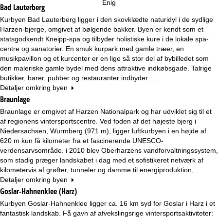
Enig
Bad Lauterberg
Kurbyen Bad Lauterberg ligger i den skovklædte naturidyl i de sydlige
Harzen-bjerge, omgivet af bølgende bakker. Byen er kendt som et
statsgodkendt Kneipp-spa og tilbyder holistiske kure i de lokale spa-
centre og sanatorier. En smuk kurpark med gamle træer, en
musikpavillon og et kurcenter er en lige så stor del af bybilledet som
den maleriske gamle bydel med dens attraktive indkøbsgade. Talrige
butikker, barer, pubber og restauranter indbyder …
Detaljer omkring byen
Braunlage
Braunlage er omgivet af Harzen Nationalpark og har udviklet sig til et
af regionens vintersportscentre. Ved foden af det højeste bjerg i
Niedersachsen, Wurmberg (971 m), ligger luftkurbyen i en højde af
620 m kun få kilometer fra et fascinerende UNESCO-
verdensarvsområde. i 2010 blev Oberharzens vandforvaltningssystem,
som stadig præger landskabet i dag med et sofistikeret netværk af
kilometervis af grøfter, tunneler og damme til energiproduktion,…
Detaljer omkring byen
Goslar-Hahnenklee (Harz)
Kurbyen Goslar-Hahnenklee ligger ca. 16 km syd for Goslar i Harz i et
fantastisk landskab. Få gavn af afvekslingsrige vintersportsaktiviteter: