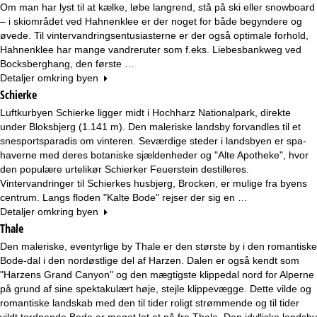
Om man har lyst til at kælke, løbe langrend, stå på ski eller snowboard
– i skiområdet ved Hahnenklee er der noget for både begyndere og
øvede. Til vintervandringsentusiasterne er der også optimale forhold,
Hahnenklee har mange vandreruter som f.eks. Liebesbankweg ved
Bocksberghang, den første …
Detaljer omkring byen
Schierke
Luftkurbyen Schierke ligger midt i Hochharz Nationalpark, direkte
under Bloksbjerg (1.141 m). Den maleriske landsby forvandles til et
snesportsparadis om vinteren. Seværdige steder i landsbyen er spa-
haverne med deres botaniske sjældenheder og "Alte Apotheke", hvor
den populære urtelikør Schierker Feuerstein destilleres.
Vintervandringer til Schierkes husbjerg, Brocken, er mulige fra byens
centrum. Langs floden "Kalte Bode" rejser der sig en …
Detaljer omkring byen
Thale
Den maleriske, eventyrlige by Thale er den største by i den romantiske
Bode-dal i den nordøstlige del af Harzen. Dalen er også kendt som
"Harzens Grand Canyon" og den mægtigste klippedal nord for Alperne
på grund af sine spektakulært høje, stejle klippevægge. Dette vilde og
romantiske landskab med den til tider roligt strømmende og til tider
vildt tordnende Bode er meget let at nå fra Thale. Den idylliske landsby