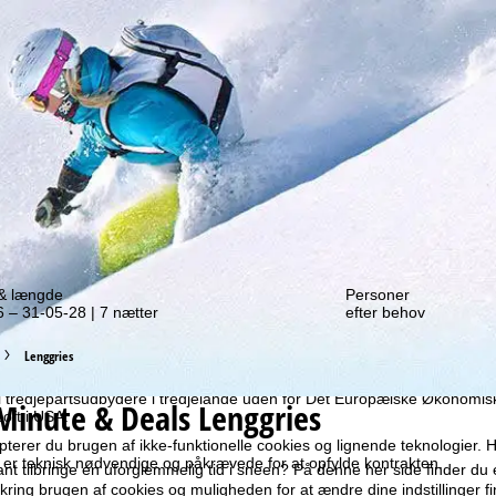
f et tilbud igen!
 & længde
Personer
 – 31-05-28 | 7 nætter
efter behov
ruger vi cookies til at indsamle brugsinformationer, som vi, TravelTre
es brugsprofiler baseret på dine aktiviteter vha. informationer om slut
Lenggries
atistisk analyse, individuelle produktanbefalinger, individualiseret rekla
 dit samtykke til dette (som til enhver tid kan tilbagekaldes), hvilket og
til tredjepartsudbydere i tredjelande uden for Det Europæiske Økonom
Minute & Deals Lenggries
oft i USA.
terer du brugen af ikke-funktionelle cookies og lignende teknologier. H
r er teknisk nødvendige og påkrævede for at opfylde kontrakten.
tant tilbringe en uforglemmelig tid i sneen? På denne her side finder du
ring brugen af cookies og muligheden for at ændre dine indstillinger f