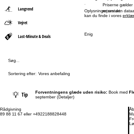
.
Priserne gælder p
Langrend
t
rejsestart.
Oplysninger om den dataan
kan du finde i vores
erklæ
Vejret
s
Enig
i
Last-Minute & Deals
d
e
Søg...
Sortering efter:
Vores anbefaling
Forventningens glæde uden risiko:
Book med
Fl
Tip
september
(Detaljer)
Rådgivning
Åb
89 88 11 67 eller +4922188828448
Ma
Fr
Lø