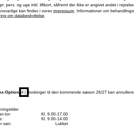
r. pers. og uge inkl. liftkort, såfremt der ikke er angivet andet i rejse
svarlige kan findes i vores
impressum
. Informationer om behandlings
ring om databeskyttelse
.
ex-Option
til | Bookinger til den kommende sæson 26/27 kan annuller
ningstider
n-tor:
Kl. 9.00-17.00
e:
Kl. 9.00-14.00
r-søn:
Lukket