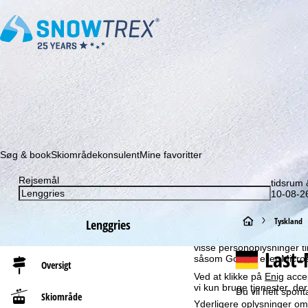
Abonner på vores nyhedsbrev, og gå aldrig mere glip a
Søg & book
Skiområdekonsulent
Mine favoritter
Rejsemål
tidsrum
Henvisning til cookies
10-08-26
For et optimalt websted b
vores partnere. Der oprett
S
Tyskland
Lenggries
brugsprofiler bruges til st
rækkevidde. Vi har brug for
visse personoplysninger 
t
Last-
såsom Google eller Micros
Oversigt
Ved at klikke på
Enig
accep
a
vi kun bruge tjenester, de
Du vil helt spon
Skiområde
Yderligere oplysninger omk
r