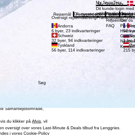
Vælg 
My SnowTrex
My SnowTrex
Tilmeld
Dit kunde-login med 
omkring dine booked
De nyeste artikler i vores magas
Rejseinfos
Om os
Rejsemål
Ferieverdener
Infos
Firma
Oversigt rejsemål
Østrig
Frankrig
Italien
Tyskl
Rejseinfos
Om os
FAQ
Partne
Andorra
Fra
Hverv e
6 byer, 23 indkvarteringer
52 bye
Schweiz
Slo
Gaveko
32 byer, 94 indkvarteringer
1 by, 
Newslet
Tyskland
Øst
Kontakt
56 byer, 114 indkvarteringer
215 by
Søg
x GmbH, også deler med
enhed og browser. Disse
me og måling af
så omfatter overførsel af
iske Samarbejdsområde,
vis du klikker på
Afvis
, vil
 en oversigt over vores Last-Minute & Deals tilbud fra Lenggries.
indes i vores
Cookie-Policy