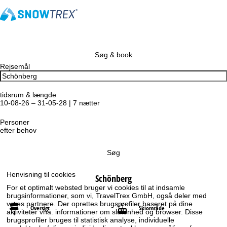
Søg & book
Rejsemål
tidsrum & længde
10-08-26 – 31-05-28 | 7 nætter
Personer
efter behov
Søg
Henvisning til cookies
Schönberg
For et optimalt websted bruger vi cookies til at indsamle
brugsinformationer, som vi, TravelTrex GmbH, også deler med
vores partnere. Der oprettes brugsprofiler baseret på dine
Oversigt
Skiområde
aktiviteter vha. informationer om slutenhed og browser. Disse
brugsprofiler bruges til statistisk analyse, individuelle