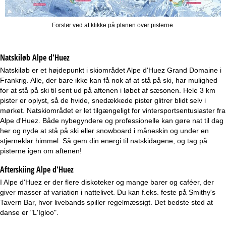
Forstør ved at klikke på planen over pisterne.
Natskiløb
Alpe d'Huez
Natskiløb er et højdepunkt i skiområdet Alpe d'Huez Grand Domaine i
Frankrig. Alle, der bare ikke kan få nok af at stå på ski, har mulighed
for at stå på ski til sent ud på aftenen i løbet af sæsonen. Hele 3 km
pister er oplyst, så de hvide, snedækkede pister glitrer blidt selv i
mørket. Natskiområdet er let tilgængeligt for vintersportsentusiaster fra
Alpe d'Huez. Både nybegyndere og professionelle kan gøre nat til dag
her og nyde at stå på ski eller snowboard i måneskin og under en
stjerneklar himmel. Så gem din energi til natskidagene, og tag på
pisterne igen om aftenen!
Afterskiing Alpe d'Huez
I Alpe d'Huez er der flere diskoteker og mange barer og caféer, der
giver masser af variation i nattelivet. Du kan f.eks. feste på Smithy's
Tavern Bar, hvor livebands spiller regelmæssigt. Det bedste sted at
danse er "L'Igloo".