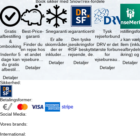
Book sikker med SnowTrex-fordele
Gratis
Best-Price-
Snegaranti
Rejsegaranticertifikat
Rejseafbestillingsfo
Tysk
afbestilling
garanti
rejseforbund
Er alle
Den tyske
Du kan væl
&
Finder du
skiområder,
rejsesikringsfond
DRV er det
mellem (inklusiv
ombooking
en rejse hos
der er
DRSF beskytter
største forbund
rejseafbrydel
Indenfor 5
et andet
inkluderet i
rejsende, der
for
dage kan
rejsebureau,
det
booker en
rejsebureauer
Detaljer
Detaljer
Detaljer
du gratis
hvor rejsen
bookede
pakkerejse eller
og
Detaljer
Detaljer
afbestille
er billigere
liftkort -
…
rejsearrangører
din
end en af …
højeste
i Tyskland.
Detaljer
booking.
punkt i …
Mindst …
Sikkerhed
:
Det er
dog en …
Betalingsformer
:
Social Media
:
Vores brands
:
International
: