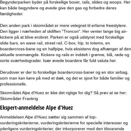
Begynderparken byder på forskellige boxer, rails, slides og woops. Her
kan både begyndere og øvede give den gas og forbedre deres
færdigheder.
Den anden park i skiområdet er mere velegnet til erfarne freestylere.
Den ligger i nærheden af skiliften "Troncon". Her venter lange big air-
kickere på at blive erobret. Parken er også udstyret med forskellige
slide bars, en wave rail, street rail, C-box, hip, to totems, en
boardercross-bane og en halfpipe, hvis eksistens dog afhænger af den
aktuelle snemængde. Kickere og rails er inddelt i grønne, blå, røde og
sorte sværhedsgrader. Især øvede boardere får fuld valuta her.
Derudover er der to forskellige boardercross-baner og en stor airbag,
som man kan køre på med et dæk, og det er sjovt for både familier og
professionelle.
Skiområdet Alpe d'Huez er ikke det rigtige for dig? Så prøv at se her:
Skiområder Frankrig
Ekspert-anmeldelse Alpe d'Huez
Anmeldelsen Alpe d'Huez sætter sig sammen af top-
vurderingskriterierne, vurderingskriterierne for specielle interesser og
yderligere vurderingskriterier, der inkorporerer med den tilsvarende