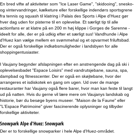
En bred vifte af aktiviteter som "Ice Laser Game", "skidooing", snesko-
og vintervandringer, kælketure eller forskellige indendørs sportsgrene
fra tennis og squash til klatring i Palais des Sports i Alpe d'Huez gør
hver dag uden for pisterne til en oplevelse. Et særligt tip til alle
actionfans er at klatre på en 200 m høj klippe i Gorges de Sarenne -
ideelt for alle, der er på udkig efter et særligt sus! Vandhunde i Alpe
d'Huez kan vælge mellem en svømmehal og et opvarmet friluftsbad.
Der er også forskellige indkøbsmuligheder i landsbyen for alle
shoppingentusiaster.
I Vaujany begynder afslapningen efter en anstrengende dag på ski i
oplevelsesbadet "Espace Loisirs" med vandrutsjebane, sauna, spa,
dampbad og fitnesscenter. Der er også en skøjtebane, hvor der
arrangeres et isdiskotek en gang om ugen. Ud over de mange
restauranter har Vaujany også flere barer, hvor man kan feste til langt
ud på natten. Hvis du gerne vil lære mere om Vaujanys landskab og
historie, bør du besøge byens museer. "Maison de la Faune" eller
"L'Espace Patrimoine" giver fascinerende oplysninger og tilbyder
forskellige aktiviteter.
Snowpark Alpe d'Huez:
Snowpark
Der er to forskellige snowparker i hele Alpe d'Huez-området.