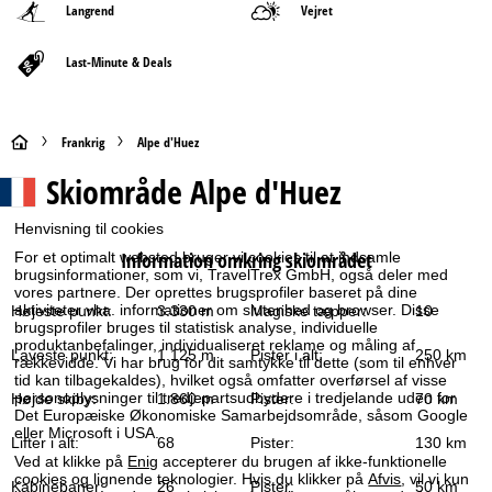
Langrend
Vejret
Last-Minute & Deals
S
Frankrig
Alpe d'Huez
Skiområde
Alpe d'Huez
t
Henvisning til cookies
a
Information omkring skiområdet
For et optimalt websted bruger vi cookies til at indsamle
brugsinformationer, som vi, TravelTrex GmbH, også deler med
r
vores partnere. Der oprettes brugsprofiler baseret på dine
aktiviteter vha. informationer om slutenhed og browser. Disse
Højeste punkt:
3.330 m
Magiske tæpper:
10
t
brugsprofiler bruges til statistisk analyse, individuelle
produktanbefalinger, individualiseret reklame og måling af
Laveste punkt:
1.125 m
Pister i alt:
250 km
rækkevidde. Vi har brug for dit samtykke til dette (som til enhver
s
tid kan tilbagekaldes), hvilket også omfatter overførsel af visse
personoplysninger til tredjepartsudbydere i tredjelande uden for
Højde skiby:
1.860 m
Pister:
70 km
i
Det Europæiske Økonomiske Samarbejdsområde, såsom Google
eller Microsoft i USA.
Lifter i alt:
68
Pister:
130 km
d
Ved at klikke på
Enig
accepterer du brugen af ikke-funktionelle
cookies og lignende teknologier. Hvis du klikker på
Afvis
, vil vi kun
Kabinebaner:
26
Pister:
50 km