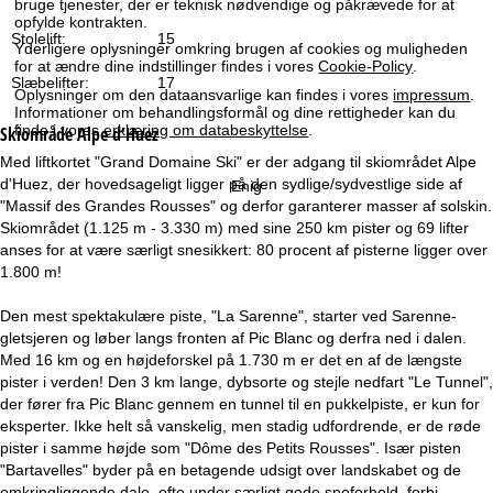
bruge tjenester, der er teknisk nødvendige og påkrævede for at
e
opfylde kontrakten.
Stolelift:
15
Yderligere oplysninger omkring brugen af cookies og muligheden
for at ændre dine indstillinger findes i vores
Cookie-Policy
.
Slæbelifter:
17
Oplysninger om den dataansvarlige kan findes i vores
impressum
.
Informationer om behandlingsformål og dine rettigheder kan du
finde i vores
erklæring om databeskyttelse
.
Skiområde
Alpe d'Huez
Med liftkortet "Grand Domaine Ski" er der adgang til skiområdet Alpe
d'Huez, der hovedsageligt ligger på den sydlige/sydvestlige side af
Enig
"Massif des Grandes Rousses" og derfor garanterer masser af solskin.
Skiområdet (1.125 m - 3.330 m) med sine 250 km pister og 69 lifter
anses for at være særligt snesikkert: 80 procent af pisterne ligger over
1.800 m!
Den mest spektakulære piste, "La Sarenne", starter ved Sarenne-
gletsjeren og løber langs fronten af Pic Blanc og derfra ned i dalen.
Med 16 km og en højdeforskel på 1.730 m er det en af de længste
pister i verden! Den 3 km lange, dybsorte og stejle nedfart "Le Tunnel",
der fører fra Pic Blanc gennem en tunnel til en pukkelpiste, er kun for
eksperter. Ikke helt så vanskelig, men stadig udfordrende, er de røde
pister i samme højde som "Dôme des Petits Rousses". Især pisten
"Bartavelles" byder på en betagende udsigt over landskabet og de
omkringliggende dale, ofte under særligt gode sneforhold, forbi