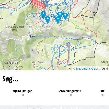
©
Maptoolkit
©
OSM
, © OSM
Søg…
stjerne-kategori
Anbefalingskvote
Pris