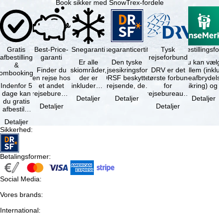
Book sikker med SnowTrex-fordele
Gratis
Best-Price-
Snegaranti
Rejsegaranticertifikat
Rejseafbestillingsfo
Tysk
afbestilling
garanti
rejseforbund
Er alle
Den tyske
Du kan væl
&
Finder du
skiområder,
rejsesikringsfond
DRV er det
mellem (inklusiv
ombooking
en rejse hos
der er
DRSF beskytter
største forbund
rejseafbrydel
Indenfor 5
et andet
inkluderet i
rejsende, der
for
dage kan
rejsebureau,
det
booker en
rejsebureauer
Detaljer
Detaljer
Detaljer
du gratis
hvor rejsen
bookede
pakkerejse eller
og
Detaljer
Detaljer
afbestille
er billigere
liftkort -
…
rejsearrangører
din
end en af …
højeste
i Tyskland.
Detaljer
booking.
punkt i …
Mindst …
Sikkerhed
:
Det er
dog en …
Betalingsformer
:
Social Media
:
Vores brands
:
International
: