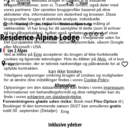
For et optimalt websted bruger vi cookies til at indsamle
Langrend
Vejret
brugsinformationer, som vi, TravelTrex GmbH, også deler med
vores partnere. Der oprettes brugsprofiler baseret på dine
aktiviteter vha. informationer om slutenhed og browser. Disse
brugsprofiler bruges til statistisk analyse, individuelle
produktanbefalinger, individualiseret reklame og måling af
S
Frankrig
Les 2 Alpes
Résidence Alpina Lodge
rækkevidde. Vi har brug for dit samtykke til dette (som til enhver
tid kan tilbagekaldes), hvilket også omfatter overførsel af visse
Résidence Alpina Lodge
°°°°
t
personoplysninger til tredjepartsudbydere i tredjelande uden for
Det Europæiske Økonomiske Samarbejdsområde, såsom Google
eller Microsoft i USA.
a
Les 2 Alpes
Ved at klikke på
Enig
accepterer du brugen af ikke-funktionelle
cookies og lignende teknologier. Hvis du klikker på
Afvis
, vil vi kun
r
bruge tjenester, der er teknisk nødvendige og påkrævede for at
Kort
opfylde kontrakten.
t
kan ikke bookes
Yderligere oplysninger omkring brugen af cookies og muligheden
for at ændre dine indstillinger findes i vores
Cookie-Policy
.
s
Alternativer
Oplysninger om den dataansvarlige kan findes i vores
impressum
.
Informationer om behandlingsformål og dine rettigheder kan du
i
finde i vores
erklæring om databeskyttelse
.
Forventningens glæde uden risiko:
Book med
Flex-Option
til |
Bookinger til den kommende sæson 26/27 kan annulleres
gratis
d
indtil 30. september
(Detaljer)
Enig
e
Inklusive ydelser