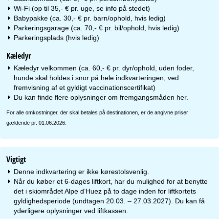
Wi-Fi (op til 35,- € pr. uge, se info på stedet)
Babypakke (ca. 30,- € pr. barn/ophold, hvis ledig)
Parkeringsgarage (ca. 70,- € pr. bil/ophold, hvis ledig)
Parkeringsplads (hvis ledig)
Kæledyr
Kæledyr velkommen (ca. 60,- € pr. dyr/ophold, uden foder,
hunde skal holdes i snor på hele indkvarteringen, ved
fremvisning af et gyldigt vaccinationscertifikat)
Du kan finde flere oplysninger om fremgangsmåden
her
.
For alle omkostninger, der skal betales på destinationen, er de angivne priser
gældende pr. 01.06.2026.
Vigtigt
Denne indkvartering er ikke kørestolsvenlig.
Når du køber et 6-dages liftkort, har du mulighed for at benytte
det i skiområdet Alpe d’Huez på to dage inden for liftkortets
gyldighedsperiode (undtagen 20.03. – 27.03.2027). Du kan få
yderligere oplysninger ved liftkassen.