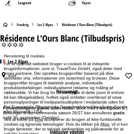
Langrend
Vejret
S
Frankrig
Les 2 Alpes
Résidence L'Ours Blanc (Tilbudspris)
Résidence L'Ours Blanc (Tilbudspris)
t
°°°°
a
Henvisning til cookies
Les 2 Alpes
r
For et optimalt websted bruger vi cookies til at indsamle
brugsinformationer, som vi, TravelTrex GmbH, også deler med
t
vores partnere. Der oprettes brugsprofiler baseret på dine
Kort
aktiviteter vha. informationer om slutenhed og browser. Disse
brugsprofiler bruges til statistisk analyse, individuelle
s
produktanbefalinger, individualiseret reklame og måling af
Prisoversigt
rækkevidde. Vi har brug for dit samtykke til dette (som til enhver
tid kan tilbagekaldes), hvilket også omfatter overførsel af visse
i
personoplysninger til tredjepartsudbydere i tredjelande uden for
Det Europæiske Økonomiske Samarbejdsområde, såsom Google
Forventningens glæde uden risiko:
Book med
Flex-Option
til |
d
eller Microsoft i USA.
Bookinger til den kommende sæson 26/27 kan annulleres
gratis
indtil 30. september
(Detaljer)
Ved at klikke på
Enig
accepterer du brugen af ikke-funktionelle
e
cookies og lignende teknologier. Hvis du klikker på
Afvis
, vil vi kun
bruge tjenester, der er teknisk nødvendige og påkrævede for at
Inklusive ydelser
opfylde kontrakten.