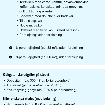
Tekøkken med ceran-komfur, opvaskemaskine,
kaffemaskine, køleskab, mikrobølgeovn m.
grillfunktion og elkedel
Badevær. med douche eller badekar
Til dels sep. wc
Nogle m. balkon
Udstyret med tv og Wi-Fi (mod betaling)
Forplejning: uden forplejning
6-pers.-lejlighed (ca. 38 m²), uden forplejning
8-pers.-lejlighed (ca. 60 m²), uden forplejning
Obligatoriske udgifter på stedet
Depositum (ca. 300,- € pr. lejlighed/ophold)
Turistskat (pr. person/nat: ca. 2,64 €)
Eco-recycling-gebyr (ca. 0,20 € pr. person/dag)
Efter ønske på stedet (mod betaling)
Saunaområde (ca. 8,- € pr. person/benyttelse)