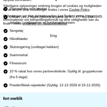
Yderligere oplysninger omkring brugen af cookies og muligheden
Overnatning som booket
for at ændre dine indstillinger findes i vores
Cookie-Policy
.
Oplysninger om den dataansvarlige kan findes i vores
impressum
.
Liftkort Les 2 Alpes
(liftkortets værdi op til 2.477 kr). For
Informationer om behandlingsformål og dine rettigheder kan du
detaljer / undtagelser se bookingprocessen.
finde i vores
erklæring om databeskyttelse
.
Sengetøj
Enig
Håndklæder
Slutrengøring (undtaget køkken)
Svømmehal
Fitnessrum
10 % rabat hos vores partnerskiskole. Gyldig til: gruppekurser
(fra 5 dage)
PowderWeek-rejseleder (Gyldig: 12-12-2026 til 19-12-2026)
Kort overblik