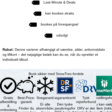
Last-Minute & Deals
kan bookes straks
bookes på forespørgsel
udsolgt
Rabat:
Denne varierer afhængigt af værelse, alder, ankomstdato
og liftkort – det nøjagtige beløb kan du se, når du opretter et
individuelt tilbud.
Book sikker med SnowTrex-fordele
Gratis
Best-Price-
Snegaranti
Rejsegaranticertifikat
Rejseafbestillingsfo
Tysk
afbestilling
garanti
rejseforbund
Er alle
Den tyske
Du kan væl
&
Finder du
skiområder,
rejsesikringsfond
DRV er det
mellem (inklusiv
ombooking