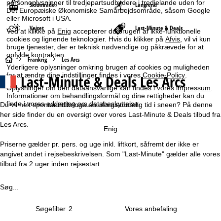
personoplysninger til tredjepartsudbydere i tredjelande uden for
Skiområde
Langrend
Det Europæiske Økonomiske Samarbejdsområde, såsom Google
eller Microsoft i USA.
Vejret
Last-Minute & Deals
Ved at klikke på
Enig
accepterer du brugen af ikke-funktionelle
cookies og lignende teknologier. Hvis du klikker på
Afvis
, vil vi kun
bruge tjenester, der er teknisk nødvendige og påkrævede for at
opfylde kontrakten.
S
Frankrig
Les Arcs
Yderligere oplysninger omkring brugen af cookies og muligheden
for at ændre dine indstillinger findes i vores
Cookie-Policy
.
Last-Minute & Deals Les Arcs
t
Oplysninger om den dataansvarlige kan findes i vores
impressum
.
Informationer om behandlingsformål og dine rettigheder kan du
a
finde i vores
erklæring om databeskyttelse
.
Du vil helt spontant tilbringe en uforglemmelig tid i sneen? På denne
her side finder du en oversigt over vores Last-Minute & Deals tilbud fra
r
Les Arcs.
Enig
t
Priserne gælder pr. pers. og uge inkl. liftkort, såfremt der ikke er
angivet andet i rejsebeskrivelsen. Som "Last-Minute" gælder alle vores
s
tilbud fra 2 uger inden rejsestart.
i
Søg...
d
Søgefilter
2
e