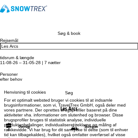
Søg & book
Rejsemål
tidsrum & længde
11-08-26 – 31-05-28 | 7 nætter
Personer
efter behov
Henvisning til cookies
Søg
For et optimalt websted bruger vi cookies til at indsamle
brugsinformationer, som vi, TravelTrex GmbH, også deler med
Les Arcs
vores partnere. Der oprettes brugsprofiler baseret på dine
aktiviteter vha. informationer om slutenhed og browser. Disse
brugsprofiler bruges til statistisk analyse, individuelle
produktanbefalinger, individualiseret reklame og måling af
Oversigt
Skiregion
rækkevidde. Vi har brug for dit samtykke til dette (som til enhver
tid kan tilbagekaldes), hvilket også omfatter overførsel af visse