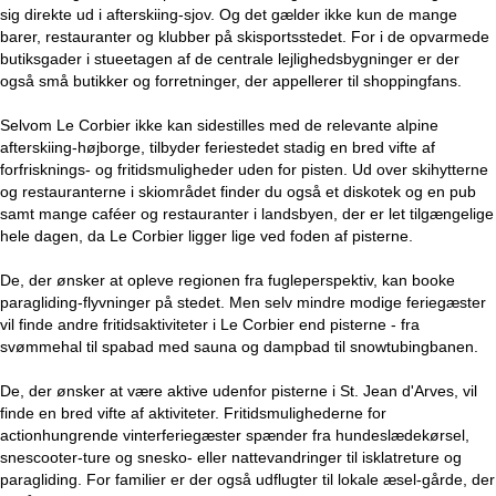
sig direkte ud i afterskiing-sjov. Og det gælder ikke kun de mange
barer, restauranter og klubber på skisportsstedet. For i de opvarmede
butiksgader i stueetagen af de centrale lejlighedsbygninger er der
også små butikker og forretninger, der appellerer til shoppingfans.
Selvom Le Corbier ikke kan sidestilles med de relevante alpine
afterskiing-højborge, tilbyder feriestedet stadig en bred vifte af
forfrisknings- og fritidsmuligheder uden for pisten. Ud over skihytterne
og restauranterne i skiområdet finder du også et diskotek og en pub
samt mange caféer og restauranter i landsbyen, der er let tilgængelige
hele dagen, da Le Corbier ligger lige ved foden af pisterne.
De, der ønsker at opleve regionen fra fugleperspektiv, kan booke
paragliding-flyvninger på stedet. Men selv mindre modige feriegæster
vil finde andre fritidsaktiviteter i Le Corbier end pisterne - fra
svømmehal til spabad med sauna og dampbad til snowtubingbanen.
De, der ønsker at være aktive udenfor pisterne i St. Jean d'Arves, vil
finde en bred vifte af aktiviteter. Fritidsmulighederne for
actionhungrende vinterferiegæster spænder fra hundeslædekørsel,
snescooter-ture og snesko- eller nattevandringer til isklatreture og
paragliding. For familier er der også udflugter til lokale æsel-gårde, der