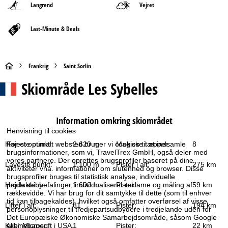
Langrend
Vejret
Last-Minute & Deals
S
Frankrig
Saint Sorlin
Skiområde
Les Sybelles
t
a
Information omkring skiområdet
r
Henvisning til cookies
Højeste punkt:
2.620 m
Magiske tæpper:
8
For et optimalt websted bruger vi cookies til at indsamle
t
brugsinformationer, som vi, TravelTrex GmbH, også deler med
vores partnere. Der oprettes brugsprofiler baseret på dine
Laveste punkt:
1.100 m
Pister i alt:
275 km
aktiviteter vha. informationer om slutenhed og browser. Disse
s
brugsprofiler bruges til statistisk analyse, individuelle
Højde skiby:
1.600 m
Pister:
59 km
produktanbefalinger, individualiseret reklame og måling af
i
rækkevidde. Vi har brug for dit samtykke til dette (som til enhver
tid kan tilbagekaldes), hvilket også omfatter overførsel af visse
Lifter i alt:
61
Pister:
194 km
personoplysninger til tredjepartsudbydere i tredjelande uden for
d
Det Europæiske Økonomiske Samarbejdsområde, såsom Google
Kabinebaner:
1
Pister:
22 km
eller Microsoft i USA.