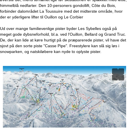
himmelblå nedfarter. Den 10-personers gondollift, Côte du Bois,
forbinder dalområdet La Toussuire med det midterste område, hvor
der er yderligere lifter til Ouillon og Le Corbier
Ud over mange familievenlige pister byder Les Sybelles også på
meget gode dybsneforhold, bl.a. ved l'Ouillon, Bellard og Grand Truc.
De, der kan lide at køre hurtigt på de præparerede pister, vil have det
sjovt på den sorte piste "Casse Pipe". Freestylere kan slå sig løs i
snowparken, og natskiløbere kan nyde to oplyste pister.