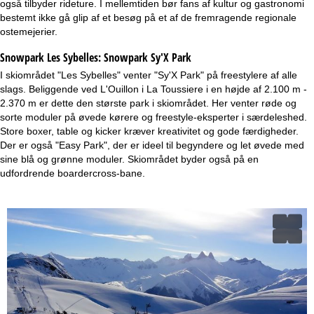
også tilbyder rideture. I mellemtiden bør fans af kultur og gastronomi
bestemt ikke gå glip af et besøg på et af de fremragende regionale
ostemejerier.
Snowpark Les Sybelles:
Snowpark Sy'X Park
I skiområdet "Les Sybelles" venter "Sy'X Park" på freestylere af alle
slags. Beliggende ved L'Ouillon i La Toussiere i en højde af 2.100 m -
2.370 m er dette den største park i skiområdet. Her venter røde og
sorte moduler på øvede kørere og freestyle-eksperter i særdeleshed.
Store boxer, table og kicker kræver kreativitet og gode færdigheder.
Der er også "Easy Park", der er ideel til begyndere og let øvede med
sine blå og grønne moduler. Skiområdet byder også på en
udfordrende boardercross-bane.