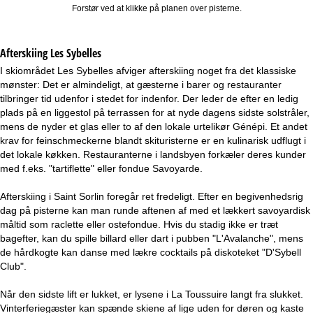
Forstør ved at klikke på planen over pisterne.
Afterskiing Les Sybelles
I skiområdet Les Sybelles afviger afterskiing noget fra det klassiske
mønster: Det er almindeligt, at gæsterne i barer og restauranter
tilbringer tid udenfor i stedet for indenfor. Der leder de efter en ledig
plads på en liggestol på terrassen for at nyde dagens sidste solstråler,
mens de nyder et glas eller to af den lokale urtelikør Génépi. Et andet
krav for feinschmeckerne blandt skituristerne er en kulinarisk udflugt i
det lokale køkken. Restauranterne i landsbyen forkæler deres kunder
med f.eks. "tartiflette" eller fondue Savoyarde.
Afterskiing i Saint Sorlin foregår ret fredeligt. Efter en begivenhedsrig
dag på pisterne kan man runde aftenen af med et lækkert savoyardisk
måltid som raclette eller ostefondue. Hvis du stadig ikke er træt
bagefter, kan du spille billard eller dart i pubben "L'Avalanche", mens
de hårdkogte kan danse med lækre cocktails på diskoteket "D'Sybell
Club".
Når den sidste lift er lukket, er lysene i La Toussuire langt fra slukket.
Vinterferiegæster kan spænde skiene af lige uden for døren og kaste