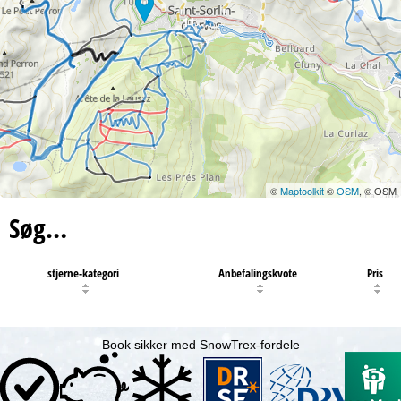
11
©
Maptoolkit
©
OSM
, © OSM
Søg…
stjerne-kategori
Anbefalingskvote
Pris
Book sikker med SnowTrex-fordele