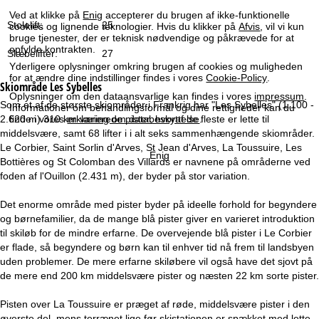
e
Ved at klikke på
Enig
accepterer du brugen af ikke-funktionelle
Stolelift:
25
cookies og lignende teknologier. Hvis du klikker på
Afvis
, vil vi kun
bruge tjenester, der er teknisk nødvendige og påkrævede for at
opfylde kontrakten.
Slæbelifter:
27
Yderligere oplysninger omkring brugen af cookies og muligheden
for at ændre dine indstillinger findes i vores
Cookie-Policy
.
Skiområde
Les Sybelles
Oplysninger om den dataansvarlige kan findes i vores
impressum
.
Som et af de største skiområder i Frankrig har "Les Sybelles" (1.100 -
Informationer om behandlingsformål og dine rettigheder kan du
2.620 m) 310 km varierede pister, hvoraf de fleste er lette til
finde i vores
erklæring om databeskyttelse
.
middelsvære, samt 68 lifter i i alt seks sammenhængende skiområder.
Le Corbier, Saint Sorlin d'Arves, St Jean d'Arves, La Toussuire, Les
Enig
Bottières og St Colomban des Villards er navnene på områderne ved
foden af l'Ouillon (2.431 m), der byder på stor variation.
Det enorme område med pister byder på ideelle forhold for begyndere
og børnefamilier, da de mange blå pister giver en varieret introduktion
til skiløb for de mindre erfarne. De overvejende blå pister i Le Corbier
er flade, så begyndere og børn kan til enhver tid nå frem til landsbyen
uden problemer. De mere erfarne skiløbere vil også have det sjovt på
de mere end 200 km middelsvære pister og næsten 22 km sorte pister.
Pisten over La Toussuire er præget af røde, middelsvære pister i den
øverste del, mens terrænet lige før skistationen er spækket med lette,