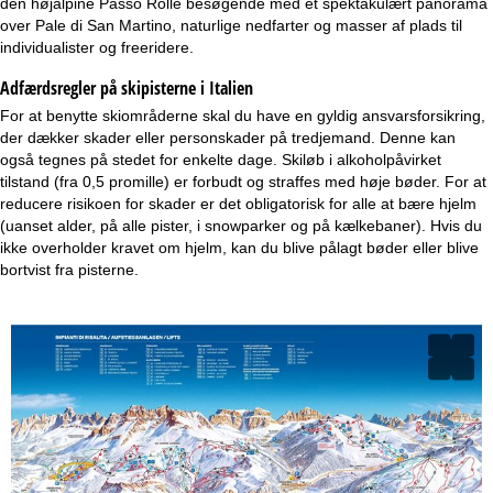
den højalpine Passo Rolle besøgende med et spektakulært panorama
over Pale di San Martino, naturlige nedfarter og masser af plads til
individualister og freeridere.
Adfærdsregler på skipisterne i Italien
For at benytte skiområderne skal du have en gyldig ansvarsforsikring,
der dækker skader eller personskader på tredjemand. Denne kan
også tegnes på stedet for enkelte dage. Skiløb i alkoholpåvirket
tilstand (fra 0,5 promille) er forbudt og straffes med høje bøder. For at
reducere risikoen for skader er det obligatorisk for alle at bære hjelm
(uanset alder, på alle pister, i snowparker og på kælkebaner). Hvis du
ikke overholder kravet om hjelm, kan du blive pålagt bøder eller blive
bortvist fra pisterne.