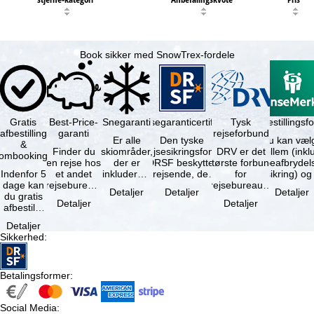
Book sikker med SnowTrex-fordele
Gratis
Best-Price-
Snegaranti
Rejsegaranticertifikat
Rejseafbestillingsfo
Tysk
afbestilling
garanti
rejseforbund
Er alle
Den tyske
Du kan væl
&
Finder du
skiområder,
rejsesikringsfond
DRV er det
mellem (inklusiv
ombooking
en rejse hos
der er
DRSF beskytter
største forbund
rejseafbrydel
Indenfor 5
et andet
inkluderet i
rejsende, der
for
dage kan
rejsebureau,
det
booker en
rejsebureauer
Detaljer
Detaljer
Detaljer
du gratis
hvor rejsen
bookede
pakkerejse eller
og
Detaljer
Detaljer
afbestille
er billigere
liftkort -
…
rejsearrangører
din
end en af …
højeste
i Tyskland.
Detaljer
booking.
punkt i …
Mindst …
Sikkerhed
:
Det er
dog en …
Betalingsformer
:
Social Media
: