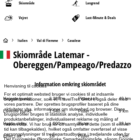
Skiområde
Langrend
Vejret
Last-Minute & Deals
S
Italien
Val di Fiemme
Cavalese
Skiområde
Latemar -
t
Obereggen/Pampeago/Predazzo
a
r
Information omkring skiområdet
Henvisning til cookies
t
For et optimalt websted bruger vi cookies til at indsamle
Højeste punkt:
2.388 m
Pister i alt:
49 km
brugsinformationer, som vi, TravelTrex GmbH, også deler med
s
vores partnere. Der oprettes brugsprofiler baseret på dine
aktiviteter vha. informationer om slutenhed og browser. Disse
Laveste punkt:
1.540 m
Pister:
9 km
brugsprofiler bruges til statistisk analyse, individuelle
i
produktanbefalinger, individualiseret reklame og måling af
Højde skiby:
1.000 m
Pister:
33 km
rækkevidde. Vi har brug for dit samtykke til dette (som til enhver
tid kan tilbagekaldes), hvilket også omfatter overførsel af visse
d
personoplysninger til tredjepartsudbydere i tredjelande uden for
Lifter i alt:
18
Pister:
7 km
Det Europæiske Økonomiske Samarbejdsområde, såsom Google