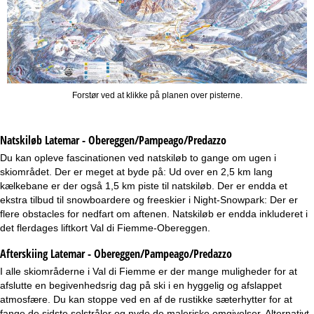
Forstør ved at klikke på planen over pisterne.
Natskiløb
Latemar - Obereggen/Pampeago/Predazzo
Du kan opleve fascinationen ved natskiløb to gange om ugen i
skiområdet. Der er meget at byde på: Ud over en 2,5 km lang
kælkebane er der også 1,5 km piste til natskiløb. Der er endda et
ekstra tilbud til snowboardere og freeskier i Night-Snowpark: Der er
flere obstacles for nedfart om aftenen. Natskiløb er endda inkluderet i
det flerdages liftkort Val di Fiemme-Obereggen.
Afterskiing Latemar - Obereggen/Pampeago/Predazzo
I alle skiområderne i Val di Fiemme er der mange muligheder for at
afslutte en begivenhedsrig dag på ski i en hyggelig og afslappet
atmosfære. Du kan stoppe ved en af de rustikke sæterhytter for at
fange de sidste solstråler og nyde de maleriske omgivelser. Alternativt