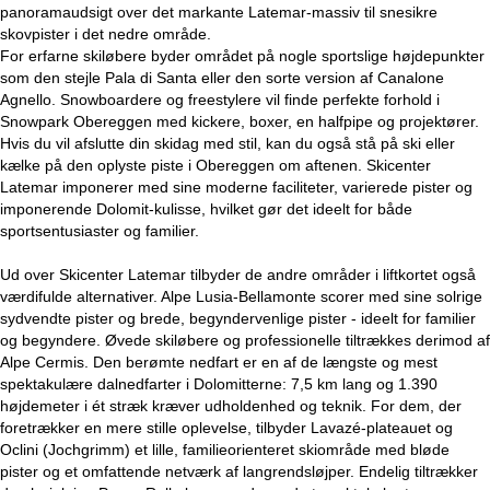
panoramaudsigt over det markante Latemar-massiv til snesikre
skovpister i det nedre område.
For erfarne skiløbere byder området på nogle sportslige højdepunkter
som den stejle Pala di Santa eller den sorte version af Canalone
Agnello. Snowboardere og freestylere vil finde perfekte forhold i
Snowpark Obereggen med kickere, boxer, en halfpipe og projektører.
Hvis du vil afslutte din skidag med stil, kan du også stå på ski eller
kælke på den oplyste piste i Obereggen om aftenen. Skicenter
Latemar imponerer med sine moderne faciliteter, varierede pister og
imponerende Dolomit-kulisse, hvilket gør det ideelt for både
sportsentusiaster og familier.
Ud over Skicenter Latemar tilbyder de andre områder i liftkortet også
værdifulde alternativer. Alpe Lusia-Bellamonte scorer med sine solrige
sydvendte pister og brede, begyndervenlige pister - ideelt for familier
og begyndere. Øvede skiløbere og professionelle tiltrækkes derimod af
Alpe Cermis. Den berømte nedfart er en af de længste og mest
spektakulære dalnedfarter i Dolomitterne: 7,5 km lang og 1.390
højdemeter i ét stræk kræver udholdenhed og teknik. For dem, der
foretrækker en mere stille oplevelse, tilbyder Lavazé-plateauet og
Oclini (Jochgrimm) et lille, familieorienteret skiområde med bløde
pister og et omfattende netværk af langrendsløjper. Endelig tiltrækker