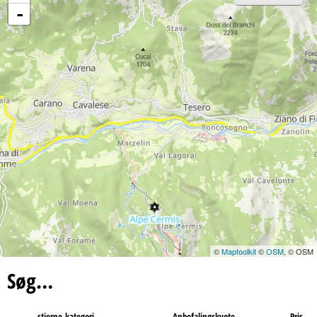
-
©
Maptoolkit
©
OSM
, © OSM
Søg…
stjerne-kategori
Anbefalingskvote
Pris