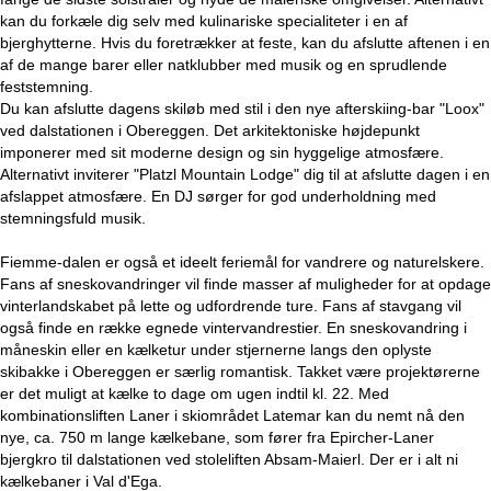
kan du forkæle dig selv med kulinariske specialiteter i en af
bjerghytterne. Hvis du foretrækker at feste, kan du afslutte aftenen i en
af de mange barer eller natklubber med musik og en sprudlende
feststemning.
Du kan afslutte dagens skiløb med stil i den nye afterskiing-bar "Loox"
ved dalstationen i Obereggen. Det arkitektoniske højdepunkt
imponerer med sit moderne design og sin hyggelige atmosfære.
Alternativt inviterer "Platzl Mountain Lodge" dig til at afslutte dagen i en
afslappet atmosfære. En DJ sørger for god underholdning med
stemningsfuld musik.
Fiemme-dalen er også et ideelt feriemål for vandrere og naturelskere.
Fans af sneskovandringer vil finde masser af muligheder for at opdage
vinterlandskabet på lette og udfordrende ture. Fans af stavgang vil
også finde en række egnede vintervandrestier. En sneskovandring i
måneskin eller en kælketur under stjernerne langs den oplyste
skibakke i Obereggen er særlig romantisk. Takket være projektørerne
er det muligt at kælke to dage om ugen indtil kl. 22. Med
kombinationsliften Laner i skiområdet Latemar kan du nemt nå den
nye, ca. 750 m lange kælkebane, som fører fra Epircher-Laner
bjergkro til dalstationen ved stoleliften Absam-Maierl. Der er i alt ni
kælkebaner i Val d'Ega.