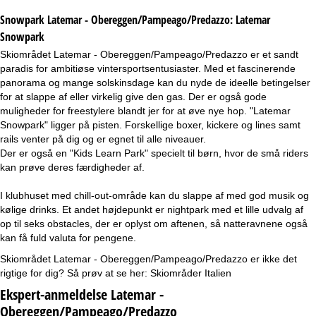
Snowpark Latemar - Obereggen/Pampeago/Predazzo:
Latemar
Snowpark
Skiområdet Latemar - Obereggen/Pampeago/Predazzo er et sandt
paradis for ambitiøse vintersportsentusiaster. Med et fascinerende
panorama og mange solskinsdage kan du nyde de ideelle betingelser
for at slappe af eller virkelig give den gas. Der er også gode
muligheder for freestylere blandt jer for at øve nye hop. "Latemar
Snowpark" ligger på pisten. Forskellige boxer, kickere og lines samt
rails venter på dig og er egnet til alle niveauer.
Der er også en "Kids Learn Park" specielt til børn, hvor de små riders
kan prøve deres færdigheder af.
I klubhuset med chill-out-område kan du slappe af med god musik og
kølige drinks. Et andet højdepunkt er nightpark med et lille udvalg af
op til seks obstacles, der er oplyst om aftenen, så natteravnene også
kan få fuld valuta for pengene.
Skiområdet Latemar - Obereggen/Pampeago/Predazzo er ikke det
rigtige for dig? Så prøv at se her:
Skiområder Italien
Ekspert-anmeldelse Latemar -
Obereggen/Pampeago/Predazzo