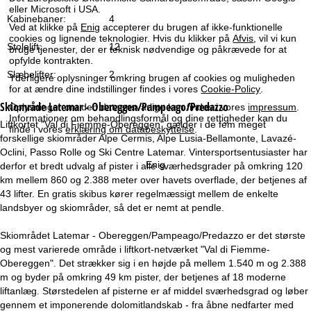
e
eller Microsoft i USA.
Kabinebaner:
4
Ved at klikke på
Enig
accepterer du brugen af ikke-funktionelle
cookies og lignende teknologier. Hvis du klikker på
Afvis
, vil vi kun
Stolelift:
12
bruge tjenester, der er teknisk nødvendige og påkrævede for at
opfylde kontrakten.
Slæbelifter:
2
Yderligere oplysninger omkring brugen af cookies og muligheden
for at ændre dine indstillinger findes i vores
Cookie-Policy
.
Skiområde
Latemar - Obereggen/Pampeago/Predazzo
Oplysninger om den dataansvarlige kan findes i vores
impressum
.
Informationer om behandlingsformål og dine rettigheder kan du
Liftkortet "Val di Fiemme-Obereggen" gælder i de fem meget
finde i vores
erklæring om databeskyttelse
.
forskellige skiområder Alpe Cermis, Alpe Lusia-Bellamonte, Lavazé-
Oclini, Passo Rolle og Ski Centre Latemar. Vintersportsentusiaster har
Enig
derfor et bredt udvalg af pister i alle sværhedsgrader på omkring 120
km mellem 860 og 2.388 meter over havets overflade, der betjenes af
43 lifter. En gratis skibus kører regelmæssigt mellem de enkelte
landsbyer og skiområder, så det er nemt at pendle.
Skiområdet Latemar - Obereggen/Pampeago/Predazzo er det største
og mest varierede område i liftkort-netværket "Val di Fiemme-
Obereggen". Det strækker sig i en højde på mellem 1.540 m og 2.388
m og byder på omkring 49 km pister, der betjenes af 18 moderne
liftanlæg. Størstedelen af pisterne er af middel sværhedsgrad og løber
gennem et imponerende dolomitlandskab - fra åbne nedfarter med