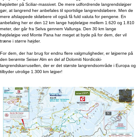
e
højsletter på Sciliar-massivet. De mere udfordrende langrendsløjper
gør, at langrend her anbefales til sportslige langrendsløbere. Men de
mere afslappede skiløbere vil også få fuld valuta for pengene. En
anbefaling her er den 12 km lange højdeløjpe mellem 1.620 og 1.810
meter, der går fra Selva gennem Vallunga. Den 30 km lange
højdeløjpe ved Monte Pana har meget at byde på for dem, der vil
træne i større højder.
For dem, der har brug for endnu flere valgmuligheder, er løjperne på
den berømte Seiser Alm en del af Dolomiti Nordicski-
langrendskarrusellen, der er det største langrendsområde i Europa og
tilbyder utrolige 1.300 km løjper!