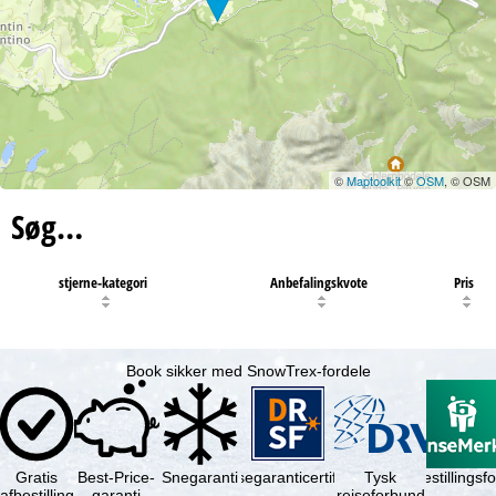
©
Maptoolkit
©
OSM
, © OSM
Søg…
stjerne-kategori
Anbefalingskvote
Pris
Book sikker med SnowTrex-fordele
Gratis
Best-Price-
Snegaranti
Rejsegaranticertifikat
Rejseafbestillingsfo
Tysk
afbestilling
garanti
rejseforbund