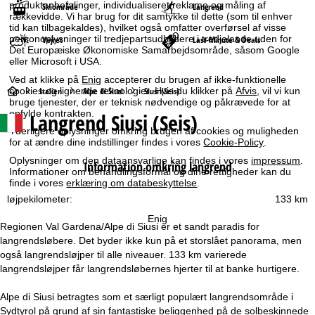
produktanbefalinger, individualiseret reklame og måling af
Skiområde
Langrend
rækkevidde. Vi har brug for dit samtykke til dette (som til enhver
tid kan tilbagekaldes), hvilket også omfatter overførsel af visse
personoplysninger til tredjepartsudbydere i tredjelande uden for
Vejret
Last-Minute & Deals
Det Europæiske Økonomiske Samarbejdsområde, såsom Google
eller Microsoft i USA.
Ved at klikke på
Enig
accepterer du brugen af ikke-funktionelle
S
Italien
Alpe di Siusi
Siusi (Seis)
cookies og lignende teknologier. Hvis du klikker på
Afvis
, vil vi kun
bruge tjenester, der er teknisk nødvendige og påkrævede for at
opfylde kontrakten.
Langrend Siusi (Seis)
t
Yderligere oplysninger omkring brugen af cookies og muligheden
for at ændre dine indstillinger findes i vores
Cookie-Policy
.
a
Oplysninger om den dataansvarlige kan findes i vores
impressum
.
Information omkring langrend
Informationer om behandlingsformål og dine rettigheder kan du
r
finde i vores
erklæring om databeskyttelse
.
løjpekilometer:
133 km
t
Enig
Regionen Val Gardena/Alpe di Siusi er et sandt paradis for
s
langrendsløbere. Det byder ikke kun på et storslået panorama, men
også langrendsløjper til alle niveauer. 133 km varierede
i
langrendsløjper får langrendsløbernes hjerter til at banke hurtigere.
d
Alpe di Siusi betragtes som et særligt populært langrendsområde i
Sydtyrol på grund af sin fantastiske beliggenhed på de solbeskinnede