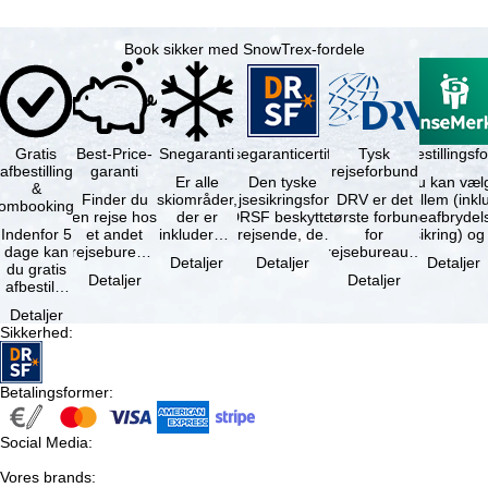
Book sikker med SnowTrex-fordele
Gratis
Best-Price-
Snegaranti
Rejsegaranticertifikat
Rejseafbestillingsfo
Tysk
afbestilling
garanti
rejseforbund
Er alle
Den tyske
Du kan væl
&
Finder du
skiområder,
rejsesikringsfond
DRV er det
mellem (inklusiv
ombooking
en rejse hos
der er
DRSF beskytter
største forbund
rejseafbrydel
Indenfor 5
et andet
inkluderet i
rejsende, der
for
dage kan
rejsebureau,
det
booker en
rejsebureauer
Detaljer
Detaljer
Detaljer
du gratis
hvor rejsen
bookede
pakkerejse eller
og
Detaljer
Detaljer
afbestille
er billigere
liftkort -
…
rejsearrangører
din
end en af …
højeste
i Tyskland.
Detaljer
booking.
punkt i …
Mindst …
Sikkerhed
:
Det er
dog en …
Betalingsformer
:
Social Media
:
Vores brands
: