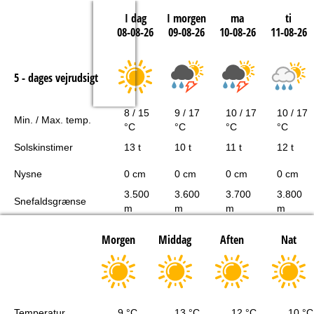
I dag
I morgen
ma
ti
08-08-26
09-08-26
10-08-26
11-08-26
5 - dages vejrudsigt
8 / 15
9 / 17
10 / 17
10 / 17
Min. / Max. temp.
°C
°C
°C
°C
Solskinstimer
13 t
10 t
11 t
12 t
Nysne
0 cm
0 cm
0 cm
0 cm
3.500
3.600
3.700
3.800
Snefaldsgrænse
m
m
m
m
Morgen
Middag
Aften
Nat
Temperatur
9 °C
13 °C
12 °C
10 °C