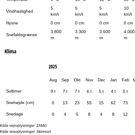
5
5
5
10
Vindhastighed
km/t
km/t
km/t
km/t
Nysne
0 cm
0 cm
0 cm
0 cm
3.800
3.300
3.600
4.000
Snefaldsgrænse
m
m
m
m
Klima
2025
Aug
Sep
Okt
Nov
Dec
Jan
Feb
Soltimer
9 t
7 t
7 t
6 t
5 t
4 t
5 t
Snehøjde (cm)
0
13
23
55
15
62
73
Snedage
0
4
5
8
4
8
12
Kilde vejroplysninger: ZAMG
Kilde sneoplysninger: Skiresort