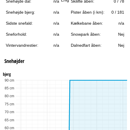
Snehøjde dal:
n/a
Skilifte åben:
0 / 78
e
Snehøjde bjerg:
n/a
Pister åben (i km):
0 / 181
Sidste snefald:
n/a
Kælkebane åben:
n/a
Sneforhold:
n/a
Snowpark åben:
Nej
Vintervandrestier:
n/a
Dalnedfart åben:
Nej
Snehøjder
bjerg
90 cm
85 cm
80 cm
75 cm
70 cm
65 cm
60 cm