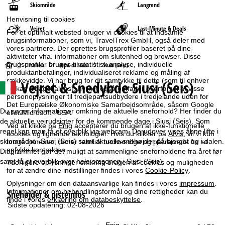
Skiområde
Langrend
Henvisning til cookies
Vejret
Last-Minute & Deals
For et optimalt websted bruger vi cookies til at indsamle
brugsinformationer, som vi, TravelTrex GmbH, også deler med
vores partnere. Der oprettes brugsprofiler baseret på dine
aktiviteter vha. informationer om slutenhed og browser. Disse
S
brugsprofiler bruges til statistisk analyse, individuelle
Italien
Alpe di Siusi
Siusi (Seis)
produktanbefalinger, individualiseret reklame og måling af
rækkevidde. Vi har brug for dit samtykke til dette (som til enhver
Vejret & Snedybde Siusi (Seis)
t
tid kan tilbagekaldes), hvilket også omfatter overførsel af visse
personoplysninger til tredjepartsudbydere i tredjelande uden for
Det Europæiske Økonomiske Samarbejdsområde, såsom Google
a
Du søger informationer omkring de aktuelle sneforhold? Her finder du
eller Microsoft i USA.
de aktuelle vejrudsigter for de kommende dage i Siusi (Seis). Som
Ved at klikke på
Enig
accepterer du brugen af ikke-funktionelle
r
regel kan man få et overblik via webcam. Derudover vises åbne lifte i
cookies og lignende teknologier. Hvis du klikker på
Afvis
, vil vi kun
skiområdet i Siusi (Seis) samt aktuelle snehøjder på bjerget og i dalen.
bruge tjenester, der er teknisk nødvendige og påkrævede for at
t
opfylde kontrakten.
Diagrammet gør det muligt at sammenligne sneforholdene fra året før
samt få et overblik over hele sæsonen i Siusi (Seis).
Yderligere oplysninger omkring brugen af cookies og muligheden
s
for at ændre dine indstillinger findes i vores
Cookie-Policy
.
Oplysninger om den dataansvarlige kan findes i vores
impressum
.
i
Informationer om behandlingsformål og dine rettigheder kan du
Snehøjder & pisteinfos
finde i vores
erklæring om databeskyttelse
.
Sidste opdatering: 02-08-2026
d
Enig