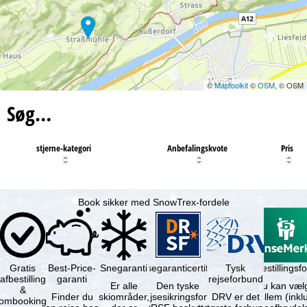
©
Maptoolkit
©
OSM
, © OSM
Søg…
stjerne-kategori
Anbefalingskvote
Pris
Book sikker med SnowTrex-fordele
Gratis
Best-Price-
Snegaranti
Rejsegaranticertifikat
Rejseafbestillingsfo
Tysk
afbestilling
garanti
rejseforbund
Er alle
Den tyske
Du kan væl
&
Finder du
skiområder,
rejsesikringsfond
DRV er det
mellem (inklusiv
ombooking