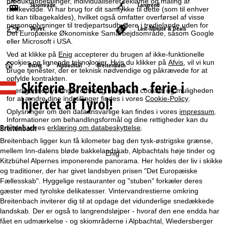
produktanbefalinger, individualiseret reklame og måling af
Skiområde
Langrend
rækkevidde. Vi har brug for dit samtykke til dette (som til enhver
tid kan tilbagekaldes), hvilket også omfatter overførsel af visse
personoplysninger til tredjepartsudbydere i tredjelande uden for
Vejret
Last-Minute & Deals
Det Europæiske Økonomiske Samarbejdsområde, såsom Google
eller Microsoft i USA.
Ved at klikke på
Enig
accepterer du brugen af ikke-funktionelle
cookies og lignende teknologier. Hvis du klikker på
Afvis
, vil vi kun
S
Østrig
Alpbachtal
Breitenbach
bruge tjenester, der er teknisk nødvendige og påkrævede for at
opfylde kontrakten.
Skiferie
Breitenbach - ferie i
t
Yderligere oplysninger omkring brugen af cookies og muligheden
hjertet af Tyrol!
for at ændre dine indstillinger findes i vores
Cookie-Policy
.
a
Oplysninger om den dataansvarlige kan findes i vores
impressum
.
Informationer om behandlingsformål og dine rettigheder kan du
r
Breitenbach
finde i vores
erklæring om databeskyttelse
.
Breitenbach ligger kun få kilometer bag den tysk-østrigske grænse,
t
mellem Inn-dalens bløde bakkelandskab, Alpbachtals høje tinder og
Enig
Kitzbühel Alpernes imponerende panorama. Her holdes der liv i skikke
s
og traditioner, der har givet landsbyen prisen "Det Europæiske
Fællesskab". Hyggelige restauranter og "stuben" forkæler deres
i
gæster med tyrolske delikatesser. Vintervandrestierne omkring
Breitenbach inviterer dig til at opdage det vidunderlige snedækkede
d
landskab. Der er også to langrendsløjper - hvoraf den ene endda har
fået en udmærkelse - og skiområderne i Alpbachtal, Wiedersberger