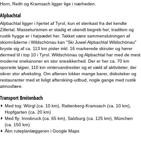
e
Horn, Reith og Kramsach ligger lige i nærheden.
Alpbachtal
Alpbachtal ligger i hjertet af Tyrol, kun et stenkast fra det kendte
Zillertal. Masseturismen er stadig et ukendt begreb her, tradition og
rustik hygge er i højsædet her. Takket være sammenslutningen af
skiområderne i Wildschönau kan "Ski Juwel Alpbachtal Wildschönau"
bryste sig af ca. 113 km pister inkl. 16 markerede skiruter og hører
dermed til i top 10 i Tyrol. Wildschönau og Alpbachtal har med de mest
moderne snekanoner en stor snesikkerhed. Der er her ca. 70 km
sporede løjper, 110 km vintervandrestier og et væld af aktiviteter, der
sikrer stor afveksling. Om aftenen lokker mange barer, diskoteker og
restauranter med et livligt afterskiing-udbud, nogle gange med rustik
atmosfære.
Transport Breitenbach
Med tog: Wörgl (ca. 10 km), Rattenberg-Kramsach (ca. 10 km),
Hopfgarten (ca. 20 km)
Med fly: Innsbruck (ca. 65 km), Salzburg (ca. 125 km), München
(ca. 150 km)
Åbn ruteplanlæggeren i
Google Maps