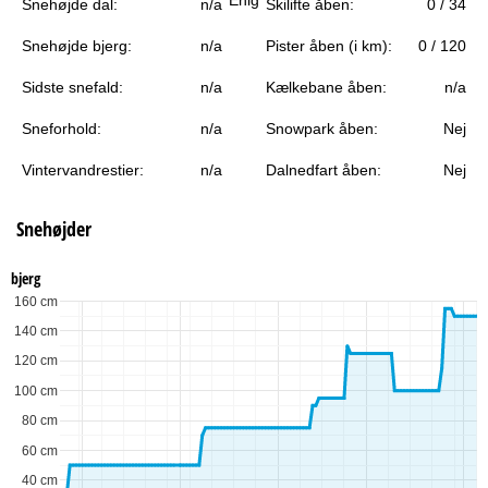
Snehøjde dal:
n/a
Skilifte åben:
0 / 34
e
Snehøjde bjerg:
n/a
Pister åben (i km):
0 / 120
Sidste snefald:
n/a
Kælkebane åben:
n/a
Sneforhold:
n/a
Snowpark åben:
Nej
Vintervandrestier:
n/a
Dalnedfart åben:
Nej
Snehøjder
bjerg
160 cm
140 cm
120 cm
100 cm
80 cm
60 cm
40 cm