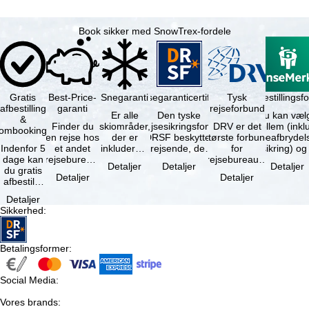
Book sikker med SnowTrex-fordele
Gratis
Best-Price-
Snegaranti
Rejsegaranticertifikat
Rejseafbestillingsfo
Tysk
afbestilling
garanti
rejseforbund
Er alle
Den tyske
Du kan væl
&
Finder du
skiområder,
rejsesikringsfond
DRV er det
mellem (inklusiv
ombooking
en rejse hos
der er
DRSF beskytter
største forbund
rejseafbrydel
Indenfor 5
et andet
inkluderet i
rejsende, der
for
dage kan
rejsebureau,
det
booker en
rejsebureauer
Detaljer
Detaljer
Detaljer
du gratis
hvor rejsen
bookede
pakkerejse eller
og
Detaljer
Detaljer
afbestille
er billigere
liftkort -
…
rejsearrangører
din
end en af …
højeste
i Tyskland.
Detaljer
booking.
punkt i …
Mindst …
Sikkerhed
:
Det er
dog en …
Betalingsformer
:
Social Media
:
Vores brands
: