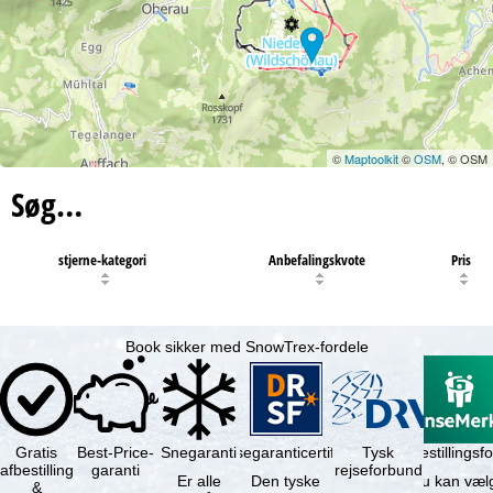
©
Maptoolkit
©
OSM
, © OSM
Søg…
stjerne-kategori
Anbefalingskvote
Pris
Book sikker med SnowTrex-fordele
Gratis
Best-Price-
Snegaranti
Rejsegaranticertifikat
Rejseafbestillingsfo
Tysk
afbestilling
garanti
rejseforbund
Er alle
Den tyske
Du kan væl
&