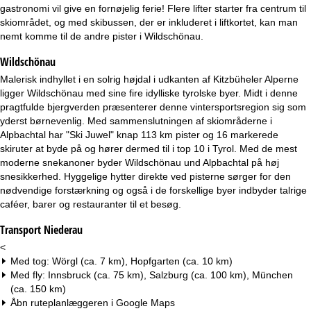
e
gastronomi vil give en fornøjelig ferie! Flere lifter starter fra centrum til
skiområdet, og med skibussen, der er inkluderet i liftkortet, kan man
nemt komme til de andre pister i Wildschönau.
Wildschönau
Malerisk indhyllet i en solrig højdal i udkanten af Kitzbüheler Alperne
ligger Wildschönau med sine fire idylliske tyrolske byer. Midt i denne
pragtfulde bjergverden præsenterer denne vintersportsregion sig som
yderst børnevenlig. Med sammenslutningen af skiområderne i
Alpbachtal har "Ski Juwel" knap 113 km pister og 16 markerede
skiruter at byde på og hører dermed til i top 10 i Tyrol. Med de mest
moderne snekanoner byder Wildschönau und Alpbachtal på høj
snesikkerhed. Hyggelige hytter direkte ved pisterne sørger for den
nødvendige forstærkning og også i de forskellige byer indbyder talrige
caféer, barer og restauranter til et besøg.
Transport Niederau
<
Med tog: Wörgl (ca. 7 km), Hopfgarten (ca. 10 km)
Med fly: Innsbruck (ca. 75 km), Salzburg (ca. 100 km), München
(ca. 150 km)
Åbn ruteplanlæggeren i
Google Maps