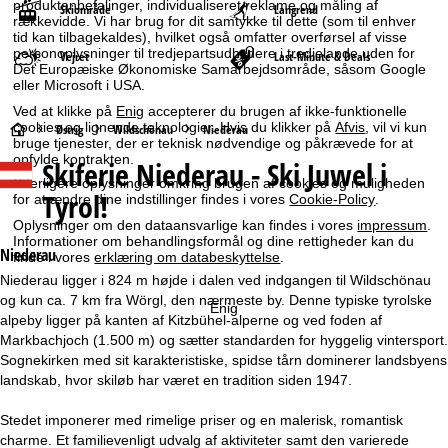
produktanbefalinger, individualiseret reklame og måling af
Skiområde
Langrend
rækkevidde. Vi har brug for dit samtykke til dette (som til enhver
tid kan tilbagekaldes), hvilket også omfatter overførsel af visse
personoplysninger til tredjepartsudbydere i tredjelande uden for
Vejret
Last-Minute & Deals
Det Europæiske Økonomiske Samarbejdsområde, såsom Google
eller Microsoft i USA.
Ved at klikke på
Enig
accepterer du brugen af ikke-funktionelle
cookies og lignende teknologier. Hvis du klikker på
Afvis
, vil vi kun
S
Østrig
Wildschönau
Niederau
bruge tjenester, der er teknisk nødvendige og påkrævede for at
opfylde kontrakten.
Skiferie
Niederau - Ski Juwel i
t
Yderligere oplysninger omkring brugen af cookies og muligheden
Tyrol!
for at ændre dine indstillinger findes i vores
Cookie-Policy
.
a
Oplysninger om den dataansvarlige kan findes i vores
impressum
.
Informationer om behandlingsformål og dine rettigheder kan du
r
Niederau
finde i vores
erklæring om databeskyttelse
.
Niederau ligger i 824 m højde i dalen ved indgangen til Wildschönau
t
og kun ca. 7 km fra Wörgl, den nærmeste by. Denne typiske tyrolske
Enig
alpeby ligger på kanten af Kitzbühel-alperne og ved foden af
s
Markbachjoch (1.500 m) og sætter standarden for hyggelig vintersport.
Sognekirken med sit karakteristiske, spidse tårn dominerer landsbyens
i
landskab, hvor skiløb har været en tradition siden 1947.
d
Stedet imponerer med rimelige priser og en malerisk, romantisk
charme. Et familievenligt udvalg af aktiviteter samt den varierede