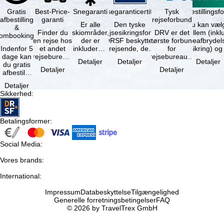
Gratis
Best-Price-
Snegaranti
Rejsegaranticertifikat
Rejseafbestillingsfo
Tysk
afbestilling
garanti
rejseforbund
Er alle
Den tyske
Du kan væl
&
Finder du
skiområder,
rejsesikringsfond
DRV er det
mellem (inklusiv
ombooking
en rejse hos
der er
DRSF beskytter
største forbund
rejseafbrydel
Indenfor 5
et andet
inkluderet i
rejsende, der
for
dage kan
rejsebureau,
det
booker en
rejsebureauer
Detaljer
Detaljer
Detaljer
du gratis
hvor rejsen
bookede
pakkerejse eller
og
Detaljer
Detaljer
afbestille
er billigere
liftkort -
…
rejsearrangører
din
end en af …
højeste
i Tyskland.
Detaljer
booking.
punkt i …
Mindst …
Sikkerhed
:
Det er
dog en …
Betalingsformer
:
Social Media
:
Vores brands
:
International
:
Impressum
Databeskyttelse
Tilgængelighed
Generelle forretningsbetingelser
FAQ
© 2026 by TravelTrex GmbH