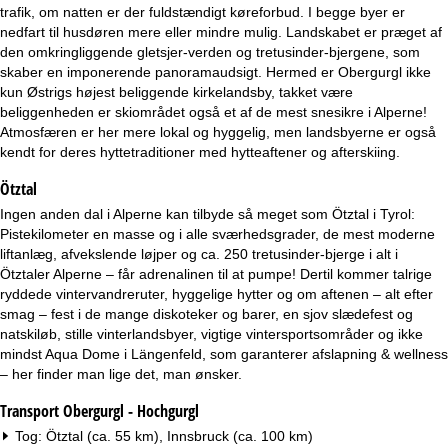
e
trafik, om natten er der fuldstændigt køreforbud. I begge byer er
nedfart til husdøren mere eller mindre mulig. Landskabet er præget af
den omkringliggende gletsjer-verden og tretusinder-bjergene, som
skaber en imponerende panoramaudsigt. Hermed er Obergurgl ikke
kun Østrigs højest beliggende kirkelandsby, takket være
beliggenheden er skiområdet også et af de mest snesikre i Alperne!
Atmosfæren er her mere lokal og hyggelig, men landsbyerne er også
kendt for deres hyttetraditioner med hytteaftener og afterskiing.
Ötztal
Ingen anden dal i Alperne kan tilbyde så meget som Ötztal i Tyrol:
Pistekilometer en masse og i alle sværhedsgrader, de mest moderne
liftanlæg, afvekslende løjper og ca. 250 tretusinder-bjerge i alt i
Ötztaler Alperne – får adrenalinen til at pumpe! Dertil kommer talrige
ryddede vintervandreruter, hyggelige hytter og om aftenen – alt efter
smag – fest i de mange diskoteker og barer, en sjov slædefest og
natskiløb, stille vinterlandsbyer, vigtige vintersportsområder og ikke
mindst Aqua Dome i Längenfeld, som garanterer afslapning & wellness
– her finder man lige det, man ønsker.
Transport Obergurgl - Hochgurgl
Tog: Ötztal (ca. 55 km), Innsbruck (ca. 100 km)