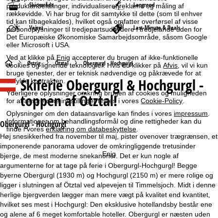
Skiområde
Langrend
produktanbefalinger, individualiseret reklame og måling af
rækkevidde. Vi har brug for dit samtykke til dette (som til enhver
tid kan tilbagekaldes), hvilket også omfatter overførsel af visse
Vejret
Last-Minute & Deals
personoplysninger til tredjepartsudbydere i tredjelande uden for
Det Europæiske Økonomiske Samarbejdsområde, såsom Google
eller Microsoft i USA.
Ved at klikke på
Enig
accepterer du brugen af ikke-funktionelle
S
Østrig
Ötztal
Obergurgl - Hochgurgl
cookies og lignende teknologier. Hvis du klikker på
Afvis
, vil vi kun
bruge tjenester, der er teknisk nødvendige og påkrævede for at
Skiferie
Obergurgl & Hochgurgl -
opfylde kontrakten.
t
Yderligere oplysninger omkring brugen af cookies og muligheden
toppen af Ötztal!
for at ændre dine indstillinger findes i vores
Cookie-Policy
.
a
Oplysninger om den dataansvarlige kan findes i vores
impressum
.
Informationer om behandlingsformål og dine rettigheder kan du
r
Obergurgl - Hochgurgl
finde i vores
erklæring om databeskyttelse
.
Høj snesikkerhed fra november til maj, pister ovenover trægrænsen, et
t
imponerende panorama udover de omkringliggende tretusinder
Enig
bjerge, de mest moderne snekanoner. Det er kun nogle af
s
argumenterne for at tage på ferie i Obergurgl-Hochgurgl! Begge
byerne Obergurgl (1930 m) og Hochgurgl (2150 m) er mere rolige og
i
ligger i slutningen af Ötztal ved alpevejen til Timmelsjoch. Midt i denne
herlige bjergverden lægger man mere vægt på kvalitet end kvantitet,
d
hvilket ses mest i Hochgurgl: Den eksklusive hotellandsby består ene
og alene af 6 meget komfortable hoteller. Obergurgl er næsten uden