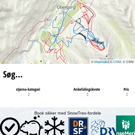
©
Maptoolkit
©
OSM
, © OSM
Søg…
stjerne-kategori
Anbefalingskvote
Pris
Book sikker med SnowTrex-fordele