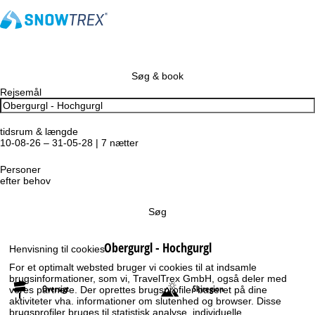
Søg & book
Rejsemål
tidsrum & længde
10-08-26 – 31-05-28 | 7 nætter
Personer
efter behov
Søg
Obergurgl - Hochgurgl
Henvisning til cookies
For et optimalt websted bruger vi cookies til at indsamle
brugsinformationer, som vi, TravelTrex GmbH, også deler med
Oversigt
Skiregion
vores partnere. Der oprettes brugsprofiler baseret på dine
aktiviteter vha. informationer om slutenhed og browser. Disse
brugsprofiler bruges til statistisk analyse, individuelle