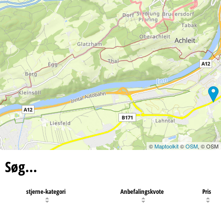
©
Maptoolkit
©
OSM
, © OSM
Søg…
stjerne-kategori
Anbefalingskvote
Pris