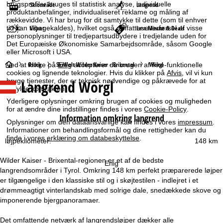
brugsprofiler bruges til statistisk analyse, individuelle
Skiområde
Langrend
produktanbefalinger, individualiseret reklame og måling af
rækkevidde. Vi har brug for dit samtykke til dette (som til enhver
Vejret
Last-Minute & Deals
tid kan tilbagekaldes), hvilket også omfatter overførsel af visse
personoplysninger til tredjepartsudbydere i tredjelande uden for
Det Europæiske Økonomiske Samarbejdsområde, såsom Google
eller Microsoft i USA.
S
Østrig
SkiWelt Wilder Kaiser - Brixental
Wörgl
Ved at klikke på
Enig
accepterer du brugen af ikke-funktionelle
cookies og lignende teknologier. Hvis du klikker på
Afvis
, vil vi kun
Langrend Wörgl
bruge tjenester, der er teknisk nødvendige og påkrævede for at
t
opfylde kontrakten.
Yderligere oplysninger omkring brugen af cookies og muligheden
a
for at ændre dine indstillinger findes i vores
Cookie-Policy
.
Information omkring langrend
Oplysninger om den dataansvarlige kan findes i vores
impressum
.
r
Informationer om behandlingsformål og dine rettigheder kan du
finde i vores
erklæring om databeskyttelse
.
løjpekilometer:
148 km
t
Wilder Kaiser - Brixental-regionen er et af de bedste
Enig
s
langrendsområder i Tyrol. Omkring 148 km perfekt præparerede løjper
er tilgængelige i den klassiske stil og i skøjtestilen - indlejret i et
i
drømmeagtigt vinterlandskab med solrige dale, snedækkede skove og
imponerende bjergpanoramaer.
d
Det omfattende netværk af langrendsløjper dækker alle