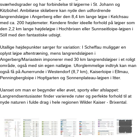
e
sværhedsgrader og har forbindelse til løjperne i St. Johann og
Kitzbühel. Ambitiøse skiløbere kan nyde den udfordrende
langrendsløjpe i Angerberg eller den 8,4 km lange løjpe i Kelchsau
med ca. 200 højdemeter. Kendere finder ideelle forhold på løjper som
den 2,2 km lange højdeløjpe i Hochbrixen eller Sunnseitloipe-løjpen i
Söll med den fantastiske udsigt.
Utallige højdepunkter sørger for variation: I Scheffau muliggør en
oplyst løjpe aftentræning, mens langrendsløjpen i
Angerberg/Mariastein imponerer med 30 km langrendsløjper i et roligt
område, også med sin egen natløjpe. Uforglemmelige indtryk kan man
også få på Aunerrunde i Westendorf (8,7 km), Kaiserloipe i Ellmau,
Penningbergloipe i Hopfgarten og Sonnenplateau-løjpen i Itter.
Uanset om man er begynder eller øvet, sporty eller afslappet:
Langrendsentusiaster finder varierede ruter og perfekte forhold til at
nyde naturen i fulde drag i hele regionen Wilder Kaiser - Brixental.