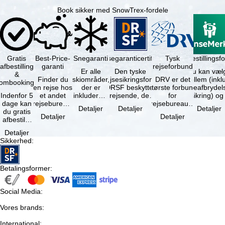
Book sikker med SnowTrex-fordele
Gratis
Best-Price-
Snegaranti
Rejsegaranticertifikat
Rejseafbestillingsfo
Tysk
afbestilling
garanti
rejseforbund
Er alle
Den tyske
Du kan væl
&
Finder du
skiområder,
rejsesikringsfond
DRV er det
mellem (inklusiv
ombooking
en rejse hos
der er
DRSF beskytter
største forbund
rejseafbrydel
Indenfor 5
et andet
inkluderet i
rejsende, der
for
dage kan
rejsebureau,
det
booker en
rejsebureauer
Detaljer
Detaljer
Detaljer
du gratis
hvor rejsen
bookede
pakkerejse eller
og
Detaljer
Detaljer
afbestille
er billigere
liftkort -
…
rejsearrangører
din
end en af …
højeste
i Tyskland.
Detaljer
booking.
punkt i …
Mindst …
Sikkerhed
:
Det er
dog en …
Betalingsformer
:
Social Media
:
Vores brands
:
International
: