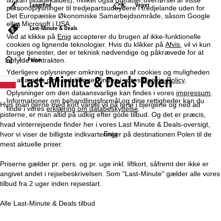
Langrend
Vejret
personoplysninger til tredjepartsudbydere i tredjelande uden for
Det Europæiske Økonomiske Samarbejdsområde, såsom Google
eller Microsoft i USA.
Last-Minute & Deals
Ved at klikke på
Enig
accepterer du brugen af ikke-funktionelle
cookies og lignende teknologier. Hvis du klikker på
Afvis
, vil vi kun
bruge tjenester, der er teknisk nødvendige og påkrævede for at
S
Polen
opfylde kontrakten.
Yderligere oplysninger omkring brugen af cookies og muligheden
Last-Minute & Deals Polen
t
for at ændre dine indstillinger findes i vores
Cookie-Policy
.
Oplysninger om den dataansvarlige kan findes i vores
impressum
.
a
Informationer om behandlingsformål og dine rettigheder kan du
Hvis man gerne med kort varsel vil på ferie i bjergene og ned ad
finde i vores
erklæring om databeskyttelse
.
pisterne, er man altid på udkig efter gode tilbud. Og det er præcis,
r
hvad vinterrejsende finder her i vores Last Minute & Deals-oversigt,
Enig
hvor vi viser de billigste indkvarteringer på destinationen Polen til de
t
mest aktuelle priser.
s
Priserne gælder pr. pers. og pr. uge inkl. liftkort, såfremt der ikke er
angivet andet i rejsebeskrivelsen. Som "Last-Minute" gælder alle vores
i
tilbud fra 2 uger inden rejsestart.
d
Alle Last-Minute & Deals tilbud
e