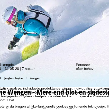
f et tilbud igen!
 & længde
Personer
 – 31-05-28 | 7 nætter
efter behov
Jungfrau Region
Wengen
ruger vi cookies til at indsamle brugsinformationer, som vi, TravelTre
es brugsprofiler baseret på dine aktiviteter vha. informationer om slut
atistisk analyse, individuelle produktanbefalinger, individualiseret rekla
rie
Wengen - Mere end blot en skidesti
 dit samtykke til dette (som til enhver tid kan tilbagekaldes), hvilket og
til tredjepartsudbydere i tredjelande uden for Det Europæiske Økonom
oft i USA.
terer du brugen af ikke-funktionelle cookies og lignende teknologier. H