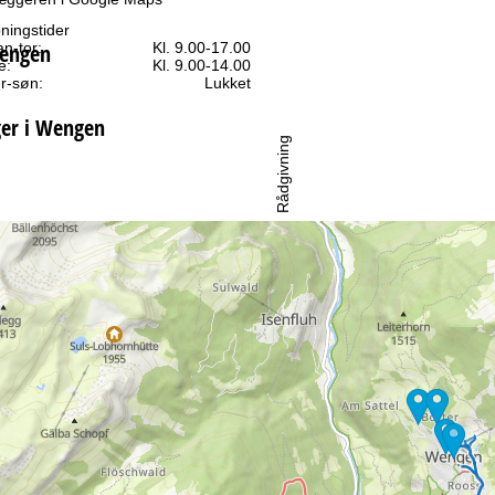
ningstider
Wengen
n-tor:
Kl. 9.00-17.00
e:
Kl. 9.00-14.00
r-søn:
Lukket
ger i Wengen
Rådgivning
l kontaktsiden