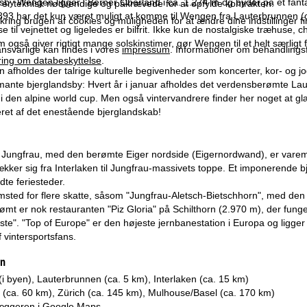
by Wengen ligger i Berner Oberland i ca. 1.274 m og byder på et fanta
r er teknisk nødvendige og påkrævede for at opfylde kontrakten.
1893 har det kun været muligt at komme til Wengen fra Lauterbrunnen
ring brugen af cookies og muligheden for at ændre dine indstillinger f
lse til vejnettet og ligeledes er bilfrit. Ikke kun de nostalgiske træhu
 også giver rigtigt mange solskinstimer, gør Wengen til et helt særligt f
svarlige kan findes i vores
impressum
. Informationer om behandlings
ring om databeskyttelse
.
n afholdes der talrige kulturelle begivenheder som koncerter, kor- og 
ante bjerglandsby: Hvert år i januar afholdes det verdensberømte Laube
i den alpine world cup. Men også vintervandrere finder her noget at glæ
ret af det enestående bjerglandskab!
Jungfrau, med den berømte Eiger nordside (Eigernordwand), er varemær
kker sig fra Interlaken til Jungfrau-massivets toppe. Et imponerende bj
ndte feriesteder.
sted for flere skatte, såsom "Jungfrau-Aletsch-Bietschhorn", med den
erømt er nok restauranten "Piz Gloria" på Schilthorn (2.970 m), der fu
te". "Top of Europe" er den højeste jernbanestation i Europa og ligger
 vintersportsfans.
en
i byen), Lauterbrunnen (ca. 5 km), Interlaken (ca. 15 km)
p (ca. 60 km), Zürich (ca. 145 km), Mulhouse/Basel (ca. 170 km)
æggeren i
Google Maps