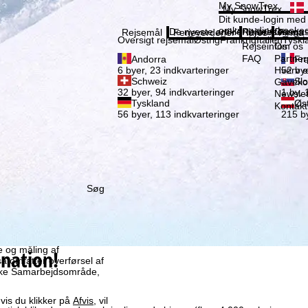
Vælg 
My SnowTrex
My SnowTrex
Tilmeld
Dit kunde-login med 
omkring dine booked
De nyeste artikler i vores magas
Rejseinfos
Om os
Rejsemål
Ferieverdener
Infos
Firma
Oversigt rejsemål
Østrig
Frankrig
Italien
Tyskl
Rejseinfos
Om os
FAQ
Partne
Andorra
Fra
Hverv e
6 byer, 23 indkvarteringer
52 bye
Schweiz
Slo
Gaveko
32 byer, 94 indkvarteringer
1 by, 
Newslet
Tyskland
Øst
Kontakt
56 byer, 113 indkvarteringer
215 by
Søg
x GmbH, også deler med
enhed og browser. Disse
me og måling af
nation!
så omfatter overførsel af
iske Samarbejdsområde,
vis du klikker på
Afvis
, vil