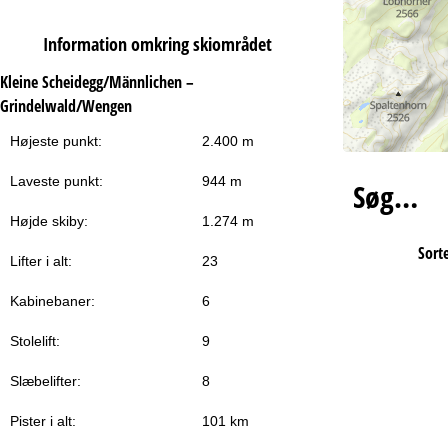
Information omkring skiområdet
Kleine Scheidegg/Männlichen –
Grindelwald/Wengen
Højeste punkt:
2.400 m
Laveste punkt:
944 m
Søg…
Højde skiby:
1.274 m
Sorte
Lifter i alt:
23
Kabinebaner:
6
Stolelift:
9
Slæbelifter:
8
Pister i alt:
101 km