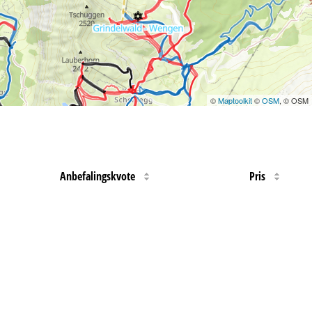
©
Maptoolkit
©
OSM
, © OSM
Anbefalingskvote
Pris