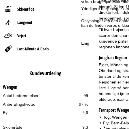
Den kendte lands
vi kun bruge tjenester, de
bjerge). Siden 
Yderligere oplysninger omk
Skiområde
t
direkte forbinde
.
beliggenhed, som
Oplysninger om den dataan
Langrend
s
kan du finde i vores
erklæ
Til hver højsæso
i
Vejret
scorer den charm
krævende pister 
Enig
d
regionen impone
Last-Minute & Deals
Jungfrau Region
e
Eiger, Mönch og 
Oberland og stræ
Kundevurdering
turister til de ke
Regionen er hjem
Wengen
liste. Lige så b
hemmelige tjenes
Antal bedømmelser:
99
eldorado, især af
Anbefalingskvote:
97 %
Transport Weng
By
9,6
Tog: Wengen (
Fly: Bern-Bel
Skiområde
9,3
Åbn ruteplanl