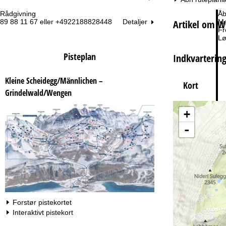
Rådgivning
Åb
Artikel om 
Detaljer
89 88 11 67 eller +4922188828448
Ma
Fr
Lø
Pisteplan
Indkvarterin
Kleine Scheidegg/Männlichen –
Kort
Grindelwald/Wengen
+
Ti
-
Forstør pistekortet
Interaktivt pistekort