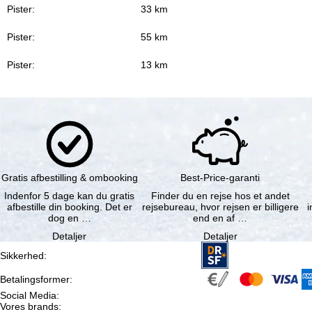
Pister:
33 km
Pister:
55 km
Pister:
13 km
Gratis afbestilling & ombooking
Best-Price-garanti
Indenfor 5 dage kan du gratis
Finder du en rejse hos et andet
afbestille din booking. Det er
rejsebureau, hvor rejsen er billigere
i
dog en …
end en af …
Detaljer
Detaljer
Sikkerhed
:
Betalingsformer
:
Social Media
:
Vores brands
: