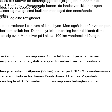
stisk blik udover de omkringliggende bjerge (flere 4.000 m høje
 (ca. 3,5 km) med Wengernalp-banen, da landsbyen ikke har egen
indes i vores
Cookie-Policy
se, chaleter og mange små butikker, men også den enestående
eriested.
formål og dine rettigheder
jodle-optrædener i centrum af landsbyen. Men også indenfor vintersport
rhorn-skiløb her. Denne styrtløb-strækning hører til blandt til mest
de sig over. Man bliver på i alt ca. 100 km vandrestier i Jungfrau-
ket for Jungfrau regionen. Området ligger i hjertet af Berner
ergpanorama og krystalklare søer tiltrækker hvert år tusindvis af
 længste isstrøm i Alperne (22 km), der er på UNESCO's verdensarvs-
ngerede som kulisse for James Bond-filmen "I Hendes Majestæts
 i en højde af 3.454 meter. Jungfrau regionen betragtes som et