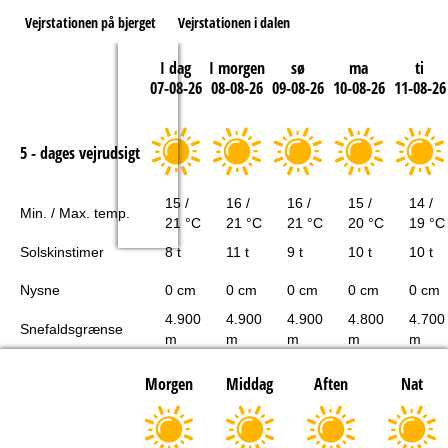
Vejrstationen på bjerget
Vejrstationen i dalen
I dag
I morgen
sø
ma
ti
07-08-26
08-08-26
09-08-26
10-08-26
11-08-26
5 - dages vejrudsigt
15 /
16 /
16 /
15 /
14 /
Min. / Max. temp.
21 °C
21 °C
21 °C
20 °C
19 °C
Solskinstimer
8 t
11 t
9 t
10 t
10 t
Nysne
0 cm
0 cm
0 cm
0 cm
0 cm
4.900
4.900
4.900
4.800
4.700
Snefaldsgrænse
m
m
m
m
m
Morgen
Middag
Aften
Nat