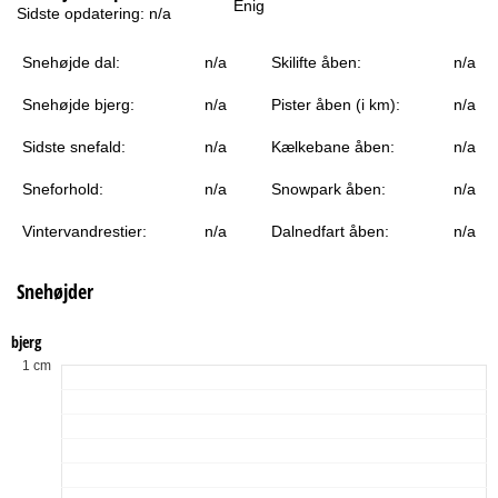
Enig
e
Sidste opdatering:
n/a
Snehøjde dal:
n/a
Skilifte åben:
n/a
Snehøjde bjerg:
n/a
Pister åben (i km):
n/a
Sidste snefald:
n/a
Kælkebane åben:
n/a
Sneforhold:
n/a
Snowpark åben:
n/a
Vintervandrestier:
n/a
Dalnedfart åben:
n/a
Snehøjder
bjerg
1 cm