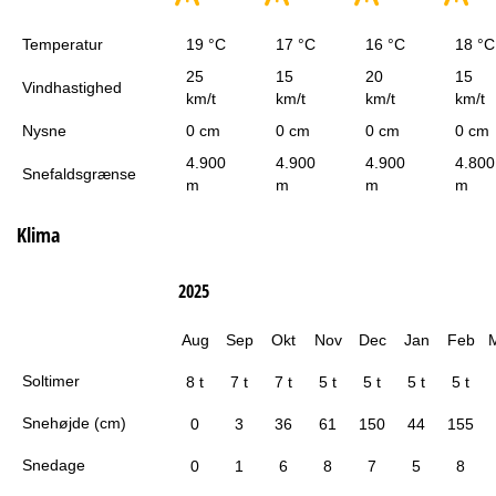
Temperatur
19 °C
17 °C
16 °C
18 °C
25
15
20
15
Vindhastighed
km/t
km/t
km/t
km/t
Nysne
0 cm
0 cm
0 cm
0 cm
4.900
4.900
4.900
4.800
Snefaldsgrænse
m
m
m
m
Klima
2025
Aug
Sep
Okt
Nov
Dec
Jan
Feb
Soltimer
8 t
7 t
7 t
5 t
5 t
5 t
5 t
Snehøjde (cm)
0
3
36
61
150
44
155
Snedage
0
1
6
8
7
5
8