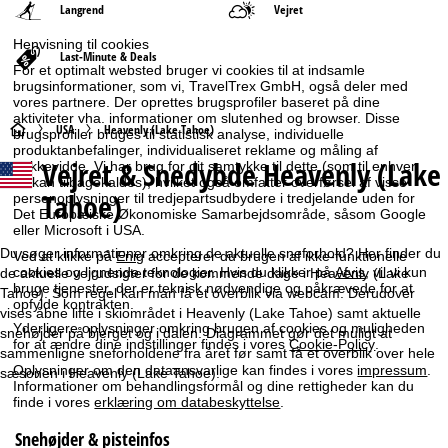
Langrend
Vejret
Henvisning til cookies
Last-Minute & Deals
For et optimalt websted bruger vi cookies til at indsamle
brugsinformationer, som vi, TravelTrex GmbH, også deler med
vores partnere. Der oprettes brugsprofiler baseret på dine
aktiviteter vha. informationer om slutenhed og browser. Disse
S
USA
Heavenly (Lake Tahoe)
brugsprofiler bruges til statistisk analyse, individuelle
produktanbefalinger, individualiseret reklame og måling af
Vejret & Snedybde Heavenly (Lake
rækkevidde. Vi har brug for dit samtykke til dette (som til enhver
t
tid kan tilbagekaldes), hvilket også omfatter overførsel af visse
Tahoe)
personoplysninger til tredjepartsudbydere i tredjelande uden for
a
Det Europæiske Økonomiske Samarbejdsområde, såsom Google
eller Microsoft i USA.
r
Du søger informationer omkring de aktuelle sneforhold? Her finder du
Ved at klikke på
Enig
accepterer du brugen af ikke-funktionelle
cookies og lignende teknologier. Hvis du klikker på
Afvis
, vil vi kun
de aktuelle vejrudsigter for de kommende dage i Heavenly (Lake
bruge tjenester, der er teknisk nødvendige og påkrævede for at
t
Tahoe). Som regel kan man få et overblik via webcam. Derudover
opfylde kontrakten.
vises åbne lifte i skiområdet i Heavenly (Lake Tahoe) samt aktuelle
Yderligere oplysninger omkring brugen af cookies og muligheden
snehøjder på bjerget og i dalen. Diagrammet gør det muligt at
s
for at ændre dine indstillinger findes i vores
Cookie-Policy
.
sammenligne sneforholdene fra året før samt få et overblik over hele
Oplysninger om den dataansvarlige kan findes i vores
impressum
.
sæsonen i Heavenly (Lake Tahoe).
i
Informationer om behandlingsformål og dine rettigheder kan du
finde i vores
erklæring om databeskyttelse
.
d
Snehøjder & pisteinfos