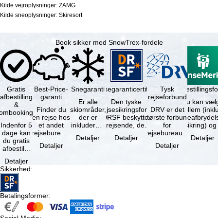
Kilde vejroplysninger: ZAMG
Kilde sneoplysninger: Skiresort
Book sikker med SnowTrex-fordele
Gratis
Best-Price-
Snegaranti
Rejsegaranticertifikat
Rejseafbestillingsfo
Tysk
afbestilling
garanti
rejseforbund
Er alle
Den tyske
Du kan væl
&
Finder du
skiområder,
rejsesikringsfond
DRV er det
mellem (inklusiv
ombooking
en rejse hos
der er
DRSF beskytter
største forbund
rejseafbrydel
Indenfor 5
et andet
inkluderet i
rejsende, der
for
dage kan
rejsebureau,
det
booker en
rejsebureauer
Detaljer
Detaljer
Detaljer
du gratis
hvor rejsen
bookede
pakkerejse eller
og
Detaljer
Detaljer
afbestille
er billigere
liftkort -
…
rejsearrangører
din
end en af …
højeste
i Tyskland.
Detaljer
booking.
punkt i …
Mindst …
Sikkerhed
:
Det er
dog en …
Betalingsformer
: